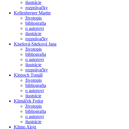
ilustrácie
rozprávačky
Kellenberger Martin
životopis
bibliografia
o autorovi
ilustrácie
rozprávačky
Kiselová-Siteková Jana
životopis
bibliografia
o autorovi
ilustrácie
rozprávačky
Klepoch Tomáš
životopis
bibliografia
o autorovi
ilustrácie
Klimáček Fedor
životopis
bibliografia
o autorovi
ilustrácie
Klimo Alojz