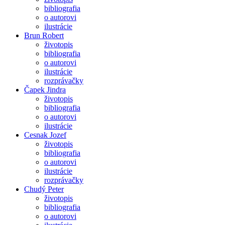
bibliografia
o autorovi
ilustrácie
Brun Robert
životopis
bibliografia
o autorovi
ilustrácie
rozprávačky
Čapek Jindra
životopis
bibliografia
o autorovi
ilustrácie
Cesnak Jozef
životopis
bibliografia
o autorovi
ilustrácie
rozprávačky
Chudý Peter
životopis
bibliografia
o autorovi