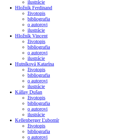
ilustrácie
Hložník Ferdinand
životopis
bibliografia
o autorovi
ilustrácie
Hložník Vincent
životopis
bibliografia
o autorovi
ilustrácie
Hutníková Katarína
životopis
bibliografia
o autorovi
ilustrácie
Kállay Dušan
životopis
bibliografia
o autorovi
ilustrácie
Kellenberger Ľubomír
životopis
bibliografia
o autorovi