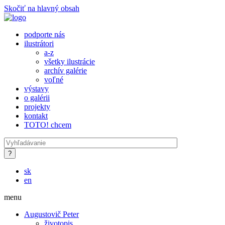
Skočiť na hlavný obsah
podporte nás
ilustrátori
a-z
všetky ilustrácie
archív galérie
voľné
výstavy
o galérii
projekty
kontakt
TOTO! chcem
sk
en
menu
Augustovič Peter
životopis