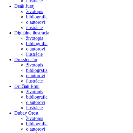
ilustrácie
Deák Juraj
životopis
bibliografia
o autorovi
ilustrácie
Digitálna ilustrácia
životopis
bibliografia
o autorovi
ilustrácie
Dressler Ján
životopis
bibliografia
o autorovi
ilustrácie
Drličiak Emil
životopis
bibliografia
o autorovi
ilustrácie
Dubay Orest
životopis
bibliografia
o autorovi