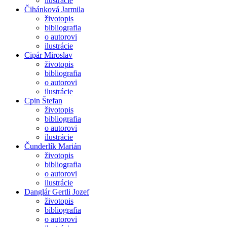
ilustrácie
Čihánková Jarmila
životopis
bibliografia
o autorovi
ilustrácie
Cipár Miroslav
životopis
bibliografia
o autorovi
ilustrácie
Cpin Štefan
životopis
bibliografia
o autorovi
ilustrácie
Čunderlík Marián
životopis
bibliografia
o autorovi
ilustrácie
Danglár Gertli Jozef
životopis
bibliografia
o autorovi