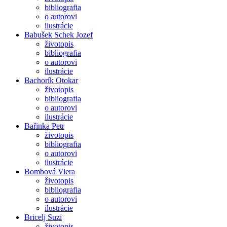
bibliografia
o autorovi
ilustrácie
Babušek Schek Jozef
životopis
bibliografia
o autorovi
ilustrácie
Bachorík Otokar
životopis
bibliografia
o autorovi
ilustrácie
Bařinka Petr
životopis
bibliografia
o autorovi
ilustrácie
Bombová Viera
životopis
bibliografia
o autorovi
ilustrácie
Bricelj Suzi
životopis