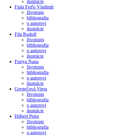
ilustrácie
Fiala Feďo Vladimír
životopis
bibliografia
o autorovi
ilustrácie
Fila Rudolf
životopis
bibliografia
o autorovi
ilustrácie
Furiya Nana
životopis
bibliografia
o autorovi
ilustrácie
Gergeľová Viera
životopis
bibliografia
o autorovi
ilustrácie
Hilbert Petra
životopis
bibliografia
o autorovi