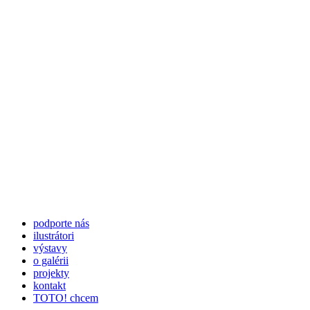
podporte nás
ilustrátori
výstavy
o galérii
projekty
kontakt
TOTO! chcem