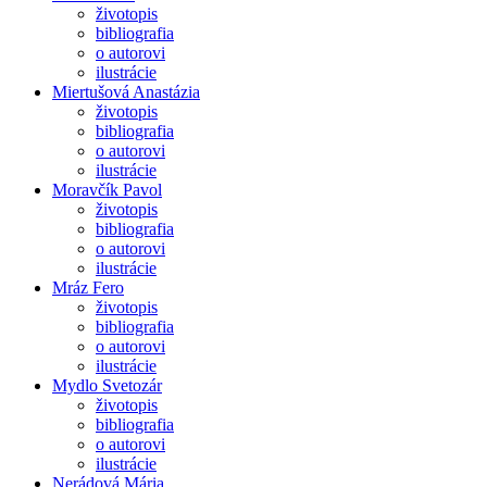
životopis
bibliografia
o autorovi
ilustrácie
Miertušová Anastázia
životopis
bibliografia
o autorovi
ilustrácie
Moravčík Pavol
životopis
bibliografia
o autorovi
ilustrácie
Mráz Fero
životopis
bibliografia
o autorovi
ilustrácie
Mydlo Svetozár
životopis
bibliografia
o autorovi
ilustrácie
Nerádová Mária