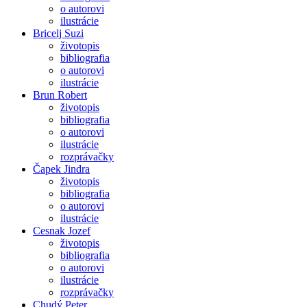
o autorovi
ilustrácie
Bricelj Suzi
životopis
bibliografia
o autorovi
ilustrácie
Brun Robert
životopis
bibliografia
o autorovi
ilustrácie
rozprávačky
Čapek Jindra
životopis
bibliografia
o autorovi
ilustrácie
Cesnak Jozef
životopis
bibliografia
o autorovi
ilustrácie
rozprávačky
Chudý Peter