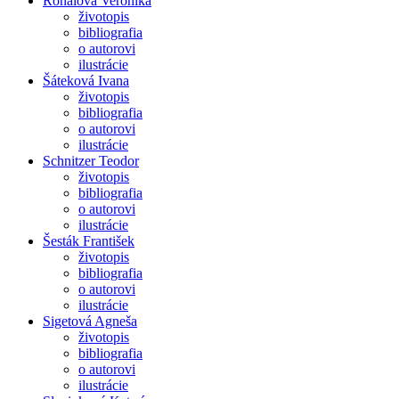
Rónaiová Veronika
životopis
bibliografia
o autorovi
ilustrácie
Šáteková Ivana
životopis
bibliografia
o autorovi
ilustrácie
Schnitzer Teodor
životopis
bibliografia
o autorovi
ilustrácie
Šesták František
životopis
bibliografia
o autorovi
ilustrácie
Sigetová Agneša
životopis
bibliografia
o autorovi
ilustrácie