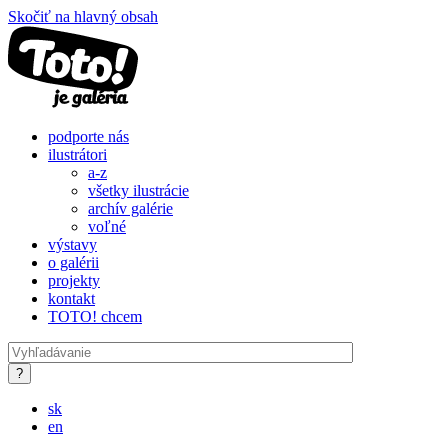
Skočiť na hlavný obsah
podporte nás
ilustrátori
a-z
všetky ilustrácie
archív galérie
voľné
výstavy
o galérii
projekty
kontakt
TOTO! chcem
sk
en