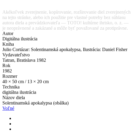
Akékoľvek zverejnenie, kopírovanie, rozširovanie diel zverejnených
na tejto stránke, alebo ich použitie pre vlastné potreby bez súhlasu
autora diela a prevádzkovateľa — TOTO! kultúrne ihrisko, o. z. —
je neoprávnené a zakázané a môže byť považované za protiprávne.
Autor
Digitálna ilustrácia
Kniha
Julio Cortázar: Solentinamská apokalypsa, Ilustrácia: Daniel Fisher
Vydavateľstvo
Tatran, Bratislava 1982
Rok
1982
Rozmer
40 × 50 cm / 13 × 20 cm
Technika
digitálna ilustrácia
Názov diela
Solentinamská apokalypsa (obálka)
Voľné