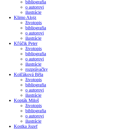
bibliografia
o autorovi
ilustrácie
Klimo Alojz
životopis
bibliografia
o autorovi
ilustrácie
Kľúčik Peter
životopis
bibliografia
o autorovi
ilustrácie
rozprávačky
Kolčáková Běla
životopis
bibliografia
o autorovi
ilustrácie
Kopták Miloš
životopis
bibliografia
o autorovi
ilustrácie
Kostka Jozef