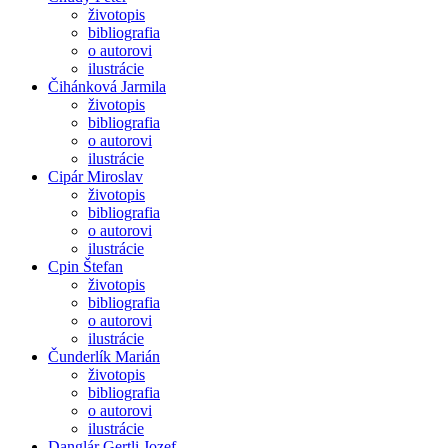
životopis
bibliografia
o autorovi
ilustrácie
Čihánková Jarmila
životopis
bibliografia
o autorovi
ilustrácie
Cipár Miroslav
životopis
bibliografia
o autorovi
ilustrácie
Cpin Štefan
životopis
bibliografia
o autorovi
ilustrácie
Čunderlík Marián
životopis
bibliografia
o autorovi
ilustrácie
Danglár Gertli Jozef