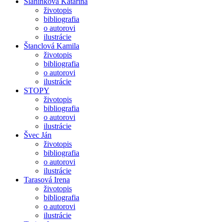
Slaninková Katarína
životopis
bibliografia
o autorovi
ilustrácie
Štanclová Kamila
životopis
bibliografia
o autorovi
ilustrácie
STOPY
životopis
bibliografia
o autorovi
ilustrácie
Švec Ján
životopis
bibliografia
o autorovi
ilustrácie
Tarasová Irena
životopis
bibliografia
o autorovi
ilustrácie