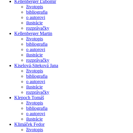
Kellenberger Ľubomír
životopis
bibliografia
o autorovi
ilustrácie
rozprávačky
Kellenberger Martin
životopis
bibliografia
o autorovi
ilustrácie
rozprávačky
Kiselová-Siteková Jana
životopis
bibliografia
o autorovi
ilustrácie
rozprávačky
Klepoch Tomáš
životopis
bibliografia
o autorovi
ilustrácie
Klimáček Fedor
životopis