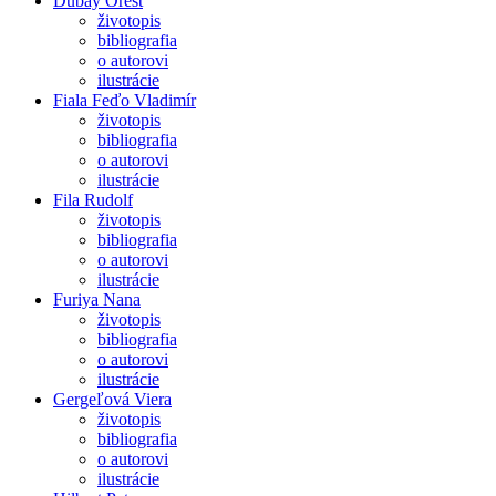
Dubay Orest
životopis
bibliografia
o autorovi
ilustrácie
Fiala Feďo Vladimír
životopis
bibliografia
o autorovi
ilustrácie
Fila Rudolf
životopis
bibliografia
o autorovi
ilustrácie
Furiya Nana
životopis
bibliografia
o autorovi
ilustrácie
Gergeľová Viera
životopis
bibliografia
o autorovi
ilustrácie