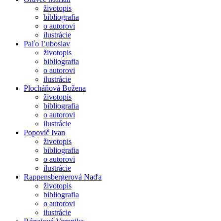
životopis
bibliografia
o autorovi
ilustrácie
Paľo Ľuboslav
životopis
bibliografia
o autorovi
ilustrácie
Plocháňová Božena
životopis
bibliografia
o autorovi
ilustrácie
Popovič Ivan
životopis
bibliografia
o autorovi
ilustrácie
Rappensbergerová Naďa
životopis
bibliografia
o autorovi
ilustrácie