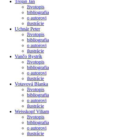
Trojan Jan
životopis
bibliografia
o autorovi
ilustrácie
Uchnár Peter
životopis
bibliografia
o autorovi
ilustrácie
Vančo Bystrík
životopis
bibliografia
o autorovi
ilustrácie
Votavová Blanka
životopis
bibliografia
o autorovi
ilustrácie
Weisskopf Viliam
životopis
bibliografia
o autorovi
ilustrácie