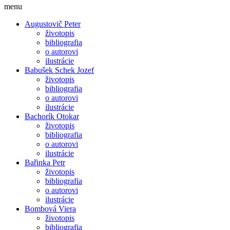
menu
Augustovič Peter
životopis
bibliografia
o autorovi
ilustrácie
Babušek Schek Jozef
životopis
bibliografia
o autorovi
ilustrácie
Bachorík Otokar
životopis
bibliografia
o autorovi
ilustrácie
Bařinka Petr
životopis
bibliografia
o autorovi
ilustrácie
Bombová Viera
životopis
bibliografia