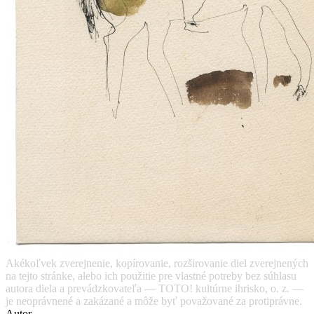
Akékoľvek zverejnenie, kopírovanie, rozširovanie diel zverejnených
na tejto stránke, alebo ich použitie pre vlastné potreby bez súhlasu
autora diela a prevádzkovateľa — TOTO! kultúrne ihrisko, o. z. —
je neoprávnené a zakázané a môže byť považované za protiprávne.
Autor