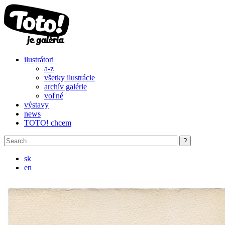
Skip to main content
ilustrátori
a-z
všetky ilustrácie
archív galérie
voľné
výstavy
news
TOTO! chcem
sk
en