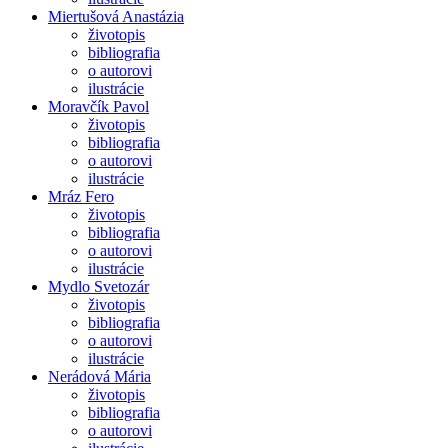
Miertušová Anastázia
životopis
bibliografia
o autorovi
ilustrácie
Moravčík Pavol
životopis
bibliografia
o autorovi
ilustrácie
Mráz Fero
životopis
bibliografia
o autorovi
ilustrácie
Mydlo Svetozár
životopis
bibliografia
o autorovi
ilustrácie
Nerádová Mária
životopis
bibliografia
o autorovi