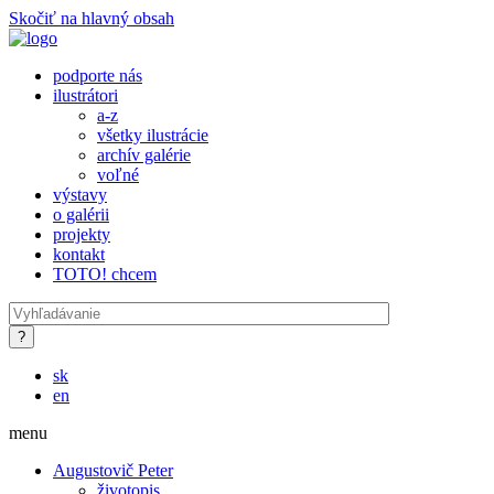
Skočiť na hlavný obsah
podporte nás
ilustrátori
a-z
všetky ilustrácie
archív galérie
voľné
výstavy
o galérii
projekty
kontakt
TOTO! chcem
sk
en
menu
Augustovič Peter
životopis