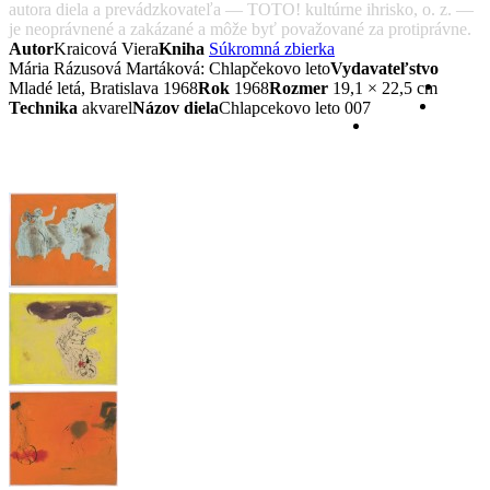
autora diela a prevádzkovateľa — TOTO! kultúrne ihrisko, o. z. —
je neoprávnené a zakázané a môže byť považované za protiprávne.
Autor
Kraicová Viera
Kniha
Súkromná zbierka
Mária Rázusová Martáková: Chlapčekovo leto
Vydavateľstvo
Mladé letá, Bratislava 1968
Rok
1968
Rozmer
19,1 × 22,5 cm
Technika
akvarel
Názov diela
Chlapcekovo leto 007