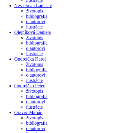
ilustrácie
Nesselman Ladislav
životopis
bibliografia
o autorovi
ilustrácie
Olejníková Daniela
životopis
bibliografia
o autorovi
ilustrácie
Ondreička Karol
životopis
bibliografia
o autorovi
ilustrácie
Ondreička Peter
životopis
bibliografia
o autorovi
ilustrácie
Oravec Marián
životopis
bibliografia
o autorovi