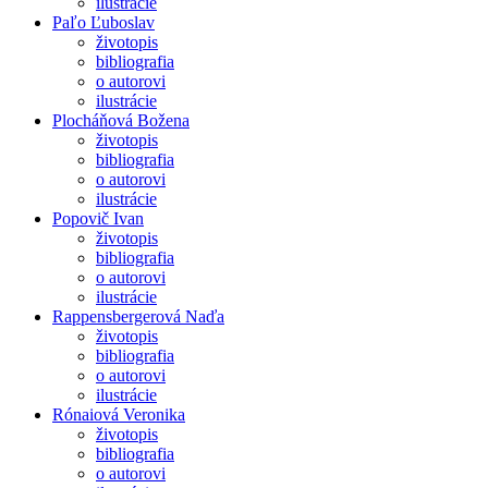
ilustrácie
Paľo Ľuboslav
životopis
bibliografia
o autorovi
ilustrácie
Plocháňová Božena
životopis
bibliografia
o autorovi
ilustrácie
Popovič Ivan
životopis
bibliografia
o autorovi
ilustrácie
Rappensbergerová Naďa
životopis
bibliografia
o autorovi
ilustrácie
Rónaiová Veronika
životopis
bibliografia
o autorovi