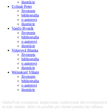
ilustrácie
Uchnár Peter
životopis
bibliografia
o autorovi
ilustrácie
Vančo Bystrík
životopis
bibliografia
o autorovi
ilustrácie
Votavová Blanka
životopis
bibliografia
o autorovi
ilustrácie
Weisskopf Viliam
životopis
bibliografia
o autorovi
ilustrácie
Akékoľvek zverejnenie, kopírovanie, rozširovanie diel zverejnených
na tejto stránke, alebo ich použitie pre vlastné potreby bez súhlasu