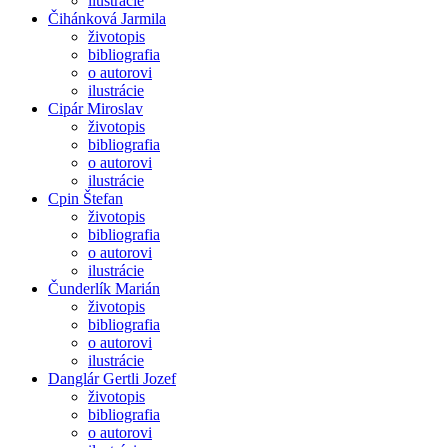
ilustrácie
Čihánková Jarmila
životopis
bibliografia
o autorovi
ilustrácie
Cipár Miroslav
životopis
bibliografia
o autorovi
ilustrácie
Cpin Štefan
životopis
bibliografia
o autorovi
ilustrácie
Čunderlík Marián
životopis
bibliografia
o autorovi
ilustrácie
Danglár Gertli Jozef
životopis
bibliografia
o autorovi