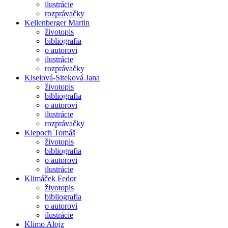
ilustrácie
rozprávačky
Kellenberger Martin
životopis
bibliografia
o autorovi
ilustrácie
rozprávačky
Kiselová-Siteková Jana
životopis
bibliografia
o autorovi
ilustrácie
rozprávačky
Klepoch Tomáš
životopis
bibliografia
o autorovi
ilustrácie
Klimáček Fedor
životopis
bibliografia
o autorovi
ilustrácie
Klimo Alojz