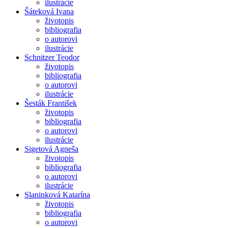
ilustrácie
Šáteková Ivana
životopis
bibliografia
o autorovi
ilustrácie
Schnitzer Teodor
životopis
bibliografia
o autorovi
ilustrácie
Šesták František
životopis
bibliografia
o autorovi
ilustrácie
Sigetová Agneša
životopis
bibliografia
o autorovi
ilustrácie
Slaninková Katarína
životopis
bibliografia
o autorovi