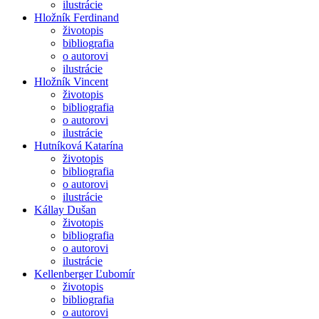
ilustrácie
Hložník Ferdinand
životopis
bibliografia
o autorovi
ilustrácie
Hložník Vincent
životopis
bibliografia
o autorovi
ilustrácie
Hutníková Katarína
životopis
bibliografia
o autorovi
ilustrácie
Kállay Dušan
životopis
bibliografia
o autorovi
ilustrácie
Kellenberger Ľubomír
životopis
bibliografia
o autorovi