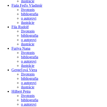
ilustrácie
Fiala Feďo Vladimír
životopis
bibliografia
o autorovi
ilustrácie
Fila Rudolf
životopis
bibliografia
o autorovi
ilustrácie
Furiya Nana
životopis
bibliografia
o autorovi
ilustrácie
Gergeľová Viera
životopis
bibliografia
o autorovi
ilustrácie
Hilbert Petra
životopis
bibliografia
o autorovi