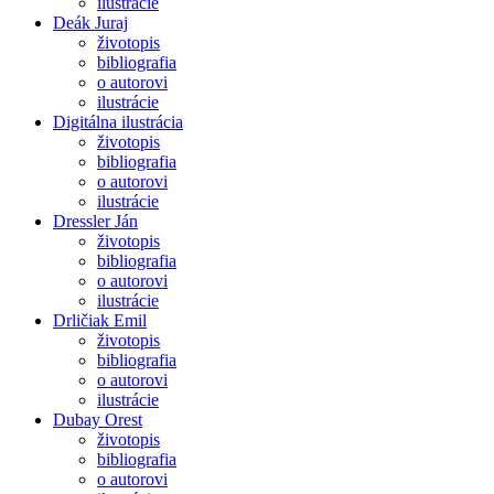
ilustrácie
Deák Juraj
životopis
bibliografia
o autorovi
ilustrácie
Digitálna ilustrácia
životopis
bibliografia
o autorovi
ilustrácie
Dressler Ján
životopis
bibliografia
o autorovi
ilustrácie
Drličiak Emil
životopis
bibliografia
o autorovi
ilustrácie
Dubay Orest
životopis
bibliografia
o autorovi