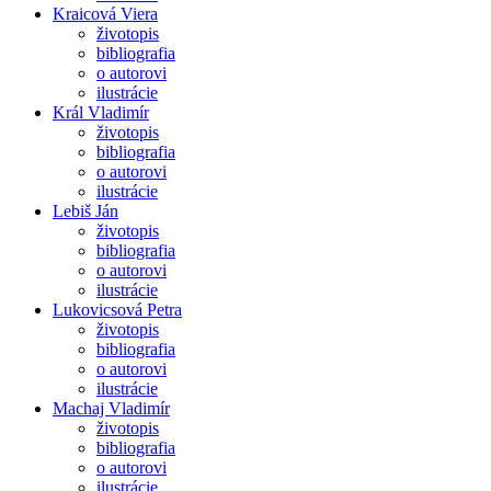
Kraicová Viera
životopis
bibliografia
o autorovi
ilustrácie
Král Vladimír
životopis
bibliografia
o autorovi
ilustrácie
Lebiš Ján
životopis
bibliografia
o autorovi
ilustrácie
Lukovicsová Petra
životopis
bibliografia
o autorovi
ilustrácie
Machaj Vladimír
životopis
bibliografia
o autorovi
ilustrácie