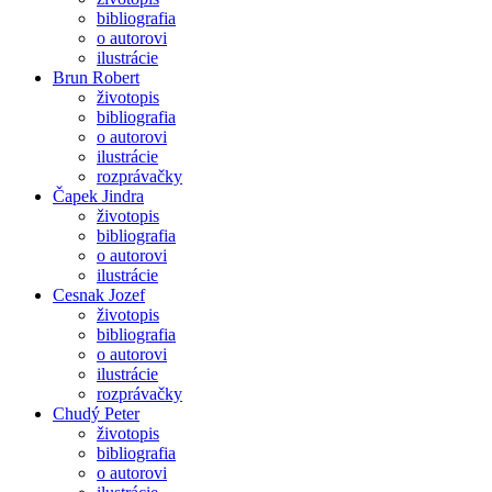
bibliografia
o autorovi
ilustrácie
Brun Robert
životopis
bibliografia
o autorovi
ilustrácie
rozprávačky
Čapek Jindra
životopis
bibliografia
o autorovi
ilustrácie
Cesnak Jozef
životopis
bibliografia
o autorovi
ilustrácie
rozprávačky
Chudý Peter
životopis
bibliografia
o autorovi