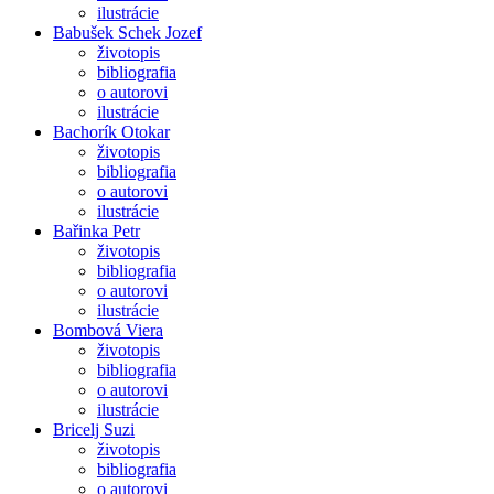
ilustrácie
Babušek Schek Jozef
životopis
bibliografia
o autorovi
ilustrácie
Bachorík Otokar
životopis
bibliografia
o autorovi
ilustrácie
Bařinka Petr
životopis
bibliografia
o autorovi
ilustrácie
Bombová Viera
životopis
bibliografia
o autorovi
ilustrácie
Bricelj Suzi
životopis
bibliografia
o autorovi