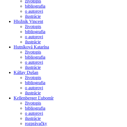
životopis
bibliografia
o autorovi
ilustrácie
Hložník Vincent
životopis
bibliografia
o autorovi
ilustrácie
Hutníková Katarína
životopis
bibliografia
o autorovi
ilustrácie
Kállay Dušan
životopis
bibliografia
o autorovi
ilustrácie
Kellenberger Ľubomír
životopis
bibliografia
o autorovi
ilustrácie
rozprávačky