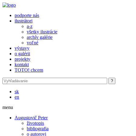
Skočiť na hlavný obsah
podporte nás
ilustrátori
a-z
všetky ilustrácie
archív galérie
voľné
výstavy
o galérii
projekty
kontakt
TOTO! chcem
sk
en
menu
Augustovič Peter
životopis
bibliografia
o autorovi