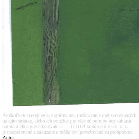
Akékoľvek zverejnenie, kopírovanie, rozširovanie diel zverejnených
na tejto stránke, alebo ich použitie pre vlastné potreby bez súhlasu
autora diela a prevádzkovateľa — TOTO! kultúrne ihrisko, o. z. —
je neoprávnené a zakázané a môže byť považované za protiprávne.
Autor