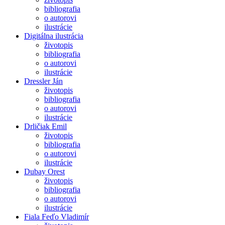
bibliografia
o autorovi
ilustrácie
Digitálna ilustrácia
životopis
bibliografia
o autorovi
ilustrácie
Dressler Ján
životopis
bibliografia
o autorovi
ilustrácie
Drličiak Emil
životopis
bibliografia
o autorovi
ilustrácie
Dubay Orest
životopis
bibliografia
o autorovi
ilustrácie
Fiala Feďo Vladimír