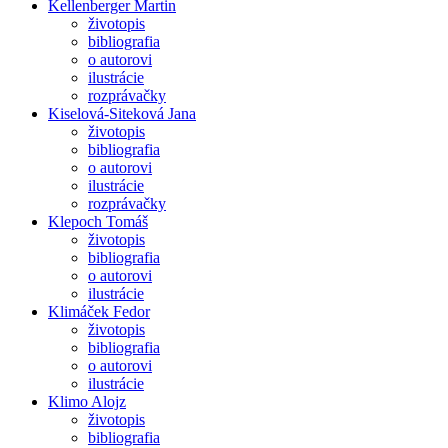
Kellenberger Martin
životopis
bibliografia
o autorovi
ilustrácie
rozprávačky
Kiselová-Siteková Jana
životopis
bibliografia
o autorovi
ilustrácie
rozprávačky
Klepoch Tomáš
životopis
bibliografia
o autorovi
ilustrácie
Klimáček Fedor
životopis
bibliografia
o autorovi
ilustrácie
Klimo Alojz
životopis
bibliografia