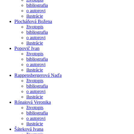
bibliografia
o autorovi
ilustrácie
Plocháňová Božena
životopis
bibliografia
o autorovi
ilustrácie
Popovič Ivan
životopis
bibliografia
o autorovi
ilustrácie
Rappensbergerová Naďa
životopis
bibliografia
o autorovi
ilustrácie
Rónaiová Veronika
životopis
bibliografia
o autorovi
ilustrácie
Šáteková Ivana