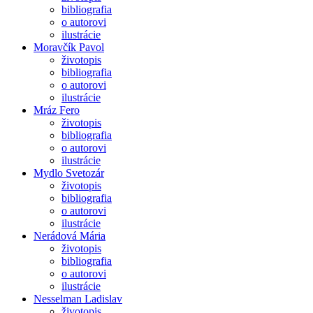
bibliografia
o autorovi
ilustrácie
Moravčík Pavol
životopis
bibliografia
o autorovi
ilustrácie
Mráz Fero
životopis
bibliografia
o autorovi
ilustrácie
Mydlo Svetozár
životopis
bibliografia
o autorovi
ilustrácie
Nerádová Mária
životopis
bibliografia
o autorovi
ilustrácie
Nesselman Ladislav
životopis