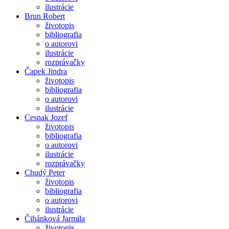
ilustrácie
Brun Robert
životopis
bibliografia
o autorovi
ilustrácie
rozprávačky
Čapek Jindra
životopis
bibliografia
o autorovi
ilustrácie
Cesnak Jozef
životopis
bibliografia
o autorovi
ilustrácie
rozprávačky
Chudý Peter
životopis
bibliografia
o autorovi
ilustrácie
Čihánková Jarmila
životopis