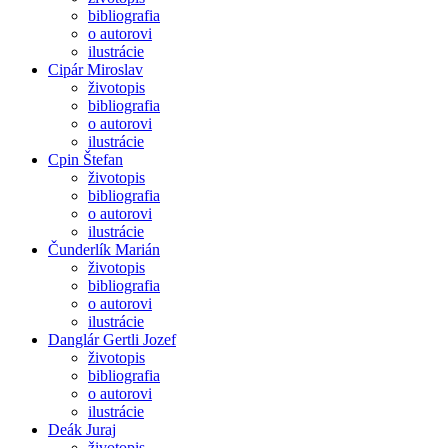
bibliografia
o autorovi
ilustrácie
Cipár Miroslav
životopis
bibliografia
o autorovi
ilustrácie
Cpin Štefan
životopis
bibliografia
o autorovi
ilustrácie
Čunderlík Marián
životopis
bibliografia
o autorovi
ilustrácie
Danglár Gertli Jozef
životopis
bibliografia
o autorovi
ilustrácie
Deák Juraj
životopis