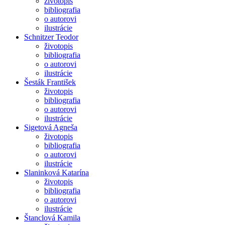
životopis
bibliografia
o autorovi
ilustrácie
Schnitzer Teodor
životopis
bibliografia
o autorovi
ilustrácie
Šesták František
životopis
bibliografia
o autorovi
ilustrácie
Sigetová Agneša
životopis
bibliografia
o autorovi
ilustrácie
Slaninková Katarína
životopis
bibliografia
o autorovi
ilustrácie
Štanclová Kamila