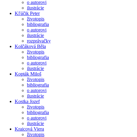
o autorovi
ilustrácie
Kľúčik Peter
životopis
bibliografia
o autorovi
ilustrácie
rozprávačky
Kolčáková Běla
životopis
bibliografia
o autorovi
ilustrácie
Kopták Miloš
životopis
bibliografia
o autorovi
ilustrácie
Kostka Jozef
životopis
bibliografia
o autorovi
ilustrácie
Kraicová Viera
životopis