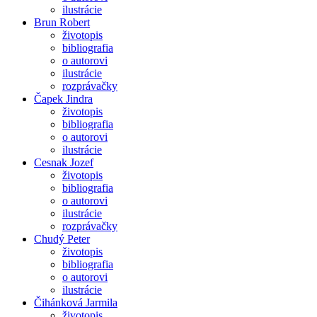
ilustrácie
Brun Robert
životopis
bibliografia
o autorovi
ilustrácie
rozprávačky
Čapek Jindra
životopis
bibliografia
o autorovi
ilustrácie
Cesnak Jozef
životopis
bibliografia
o autorovi
ilustrácie
rozprávačky
Chudý Peter
životopis
bibliografia
o autorovi
ilustrácie
Čihánková Jarmila
životopis