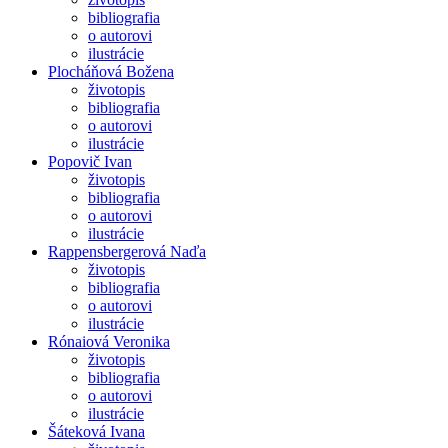
bibliografia
o autorovi
ilustrácie
Plocháňová Božena
životopis
bibliografia
o autorovi
ilustrácie
Popovič Ivan
životopis
bibliografia
o autorovi
ilustrácie
Rappensbergerová Naďa
životopis
bibliografia
o autorovi
ilustrácie
Rónaiová Veronika
životopis
bibliografia
o autorovi
ilustrácie
Šáteková Ivana