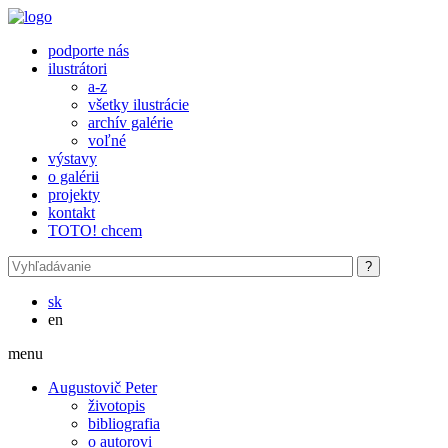
Skočiť na hlavný obsah
podporte nás
ilustrátori
a-z
všetky ilustrácie
archív galérie
voľné
výstavy
o galérii
projekty
kontakt
TOTO! chcem
sk
en
menu
Augustovič Peter
životopis
bibliografia
o autorovi