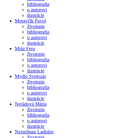
bibliografia
o autorovi
ilustrácie
Moravčík Pavol
životopis
bibliografia
o autorovi
ilustrácie
Mráz Fero
životopis
bibliografia
o autorovi
ilustrácie
Mydlo Svetozár
životopis
bibliografia
o autorovi
ilustrácie
Nerádová Mária
životopis
bibliografia
o autorovi
ilustrácie
Nesselman Ladislav
životopis