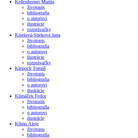
Kellenberger Martin
životopis
bibliografia
o autorovi
ilustrácie
rozprávačky
Kiselová-Siteková Jana
životopis
bibliografia
o autorovi
ilustrácie
rozprávačky
Klepoch Tomáš
životopis
bibliografia
o autorovi
ilustrácie
Klimáček Fedor
životopis
bibliografia
o autorovi
ilustrácie
Klimo Alojz
životopis
bibliografia