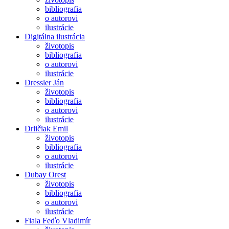
bibliografia
o autorovi
ilustrácie
Digitálna ilustrácia
životopis
bibliografia
o autorovi
ilustrácie
Dressler Ján
životopis
bibliografia
o autorovi
ilustrácie
Drličiak Emil
životopis
bibliografia
o autorovi
ilustrácie
Dubay Orest
životopis
bibliografia
o autorovi
ilustrácie
Fiala Feďo Vladimír