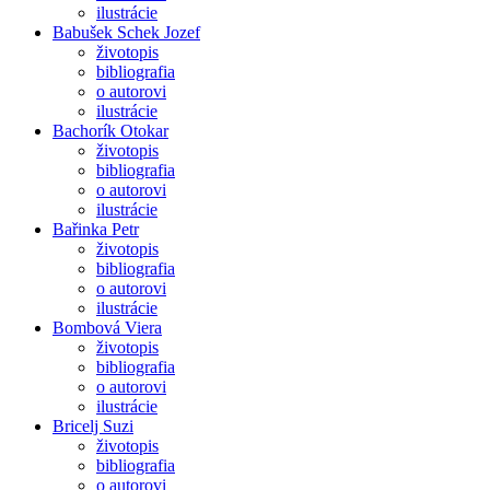
ilustrácie
Babušek Schek Jozef
životopis
bibliografia
o autorovi
ilustrácie
Bachorík Otokar
životopis
bibliografia
o autorovi
ilustrácie
Bařinka Petr
životopis
bibliografia
o autorovi
ilustrácie
Bombová Viera
životopis
bibliografia
o autorovi
ilustrácie
Bricelj Suzi
životopis
bibliografia
o autorovi