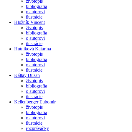
životopis
bibliografia
o autorovi
ilustrácie
Hložník Vincent
životopis
bibliografia
o autorovi
ilustrácie
Hutníková Katarína
životopis
bibliografia
o autorovi
ilustrácie
Kállay Dušan
životopis
bibliografia
o autorovi
ilustrácie
Kellenberger Ľubomír
životopis
bibliografia
o autorovi
ilustrácie
rozprávačky