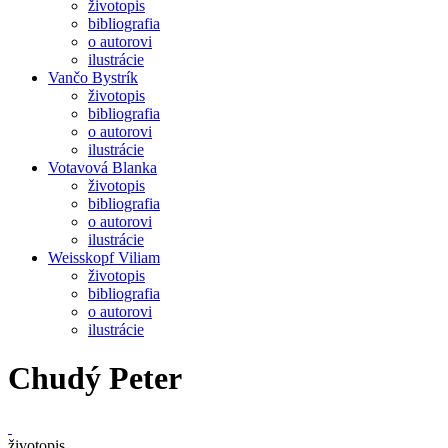
životopis
bibliografia
o autorovi
ilustrácie
Vančo Bystrík
životopis
bibliografia
o autorovi
ilustrácie
Votavová Blanka
životopis
bibliografia
o autorovi
ilustrácie
Weisskopf Viliam
životopis
bibliografia
o autorovi
ilustrácie
Chudý Peter
životopis