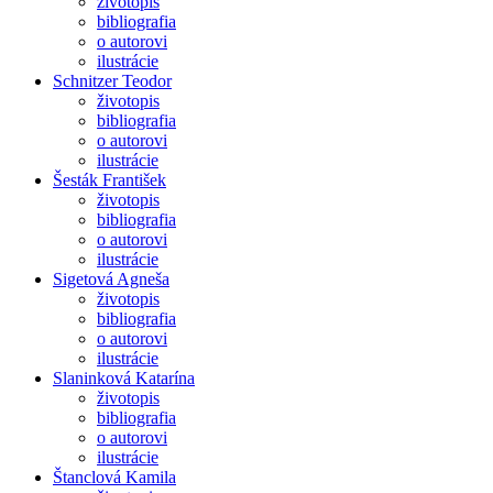
životopis
bibliografia
o autorovi
ilustrácie
Schnitzer Teodor
životopis
bibliografia
o autorovi
ilustrácie
Šesták František
životopis
bibliografia
o autorovi
ilustrácie
Sigetová Agneša
životopis
bibliografia
o autorovi
ilustrácie
Slaninková Katarína
životopis
bibliografia
o autorovi
ilustrácie
Štanclová Kamila