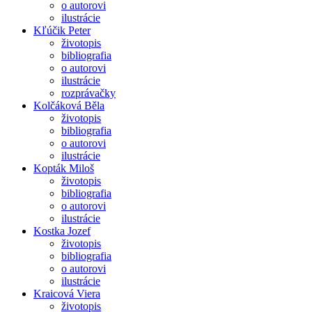
o autorovi
ilustrácie
Kľúčik Peter
životopis
bibliografia
o autorovi
ilustrácie
rozprávačky
Kolčáková Běla
životopis
bibliografia
o autorovi
ilustrácie
Kopták Miloš
životopis
bibliografia
o autorovi
ilustrácie
Kostka Jozef
životopis
bibliografia
o autorovi
ilustrácie
Kraicová Viera
životopis