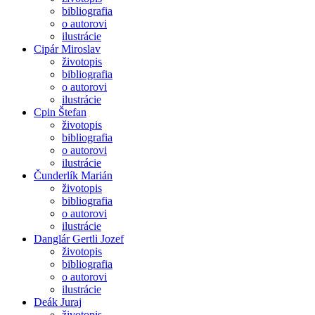
bibliografia
o autorovi
ilustrácie
Cipár Miroslav
životopis
bibliografia
o autorovi
ilustrácie
Cpin Štefan
životopis
bibliografia
o autorovi
ilustrácie
Čunderlík Marián
životopis
bibliografia
o autorovi
ilustrácie
Danglár Gertli Jozef
životopis
bibliografia
o autorovi
ilustrácie
Deák Juraj
životopis