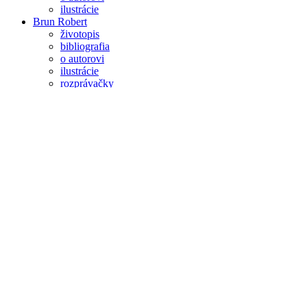
ilustrácie
Brun Robert
životopis
bibliografia
o autorovi
ilustrácie
rozprávačky
Čapek Jindra
životopis
bibliografia
o autorovi
ilustrácie
Cesnak Jozef
životopis
bibliografia
o autorovi
ilustrácie
rozprávačky
Chudý Peter
životopis
bibliografia
o autorovi
ilustrácie
Čihánková Jarmila
životopis