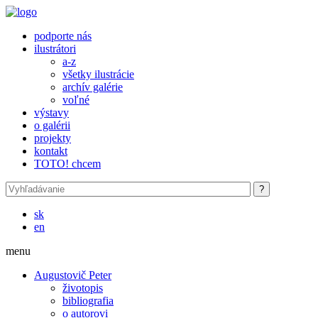
Skočiť na hlavný obsah
podporte nás
ilustrátori
a-z
všetky ilustrácie
archív galérie
voľné
výstavy
o galérii
projekty
kontakt
TOTO! chcem
sk
en
menu
Augustovič Peter
životopis
bibliografia
o autorovi