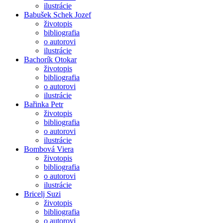
ilustrácie
Babušek Schek Jozef
životopis
bibliografia
o autorovi
ilustrácie
Bachorík Otokar
životopis
bibliografia
o autorovi
ilustrácie
Bařinka Petr
životopis
bibliografia
o autorovi
ilustrácie
Bombová Viera
životopis
bibliografia
o autorovi
ilustrácie
Bricelj Suzi
životopis
bibliografia
o autorovi