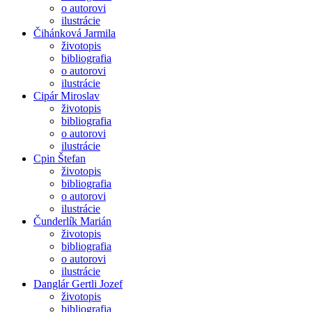
o autorovi
ilustrácie
Čihánková Jarmila
životopis
bibliografia
o autorovi
ilustrácie
Cipár Miroslav
životopis
bibliografia
o autorovi
ilustrácie
Cpin Štefan
životopis
bibliografia
o autorovi
ilustrácie
Čunderlík Marián
životopis
bibliografia
o autorovi
ilustrácie
Danglár Gertli Jozef
životopis
bibliografia