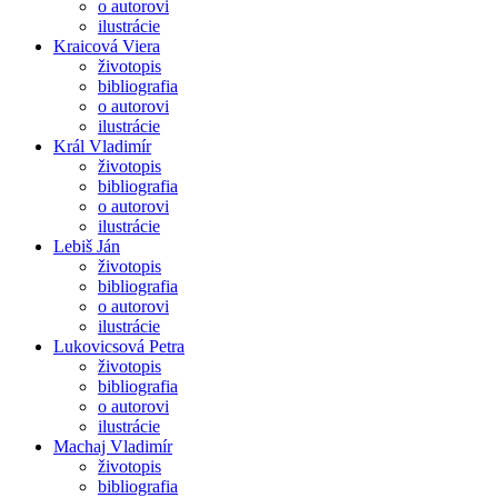
o autorovi
ilustrácie
Kraicová Viera
životopis
bibliografia
o autorovi
ilustrácie
Král Vladimír
životopis
bibliografia
o autorovi
ilustrácie
Lebiš Ján
životopis
bibliografia
o autorovi
ilustrácie
Lukovicsová Petra
životopis
bibliografia
o autorovi
ilustrácie
Machaj Vladimír
životopis
bibliografia