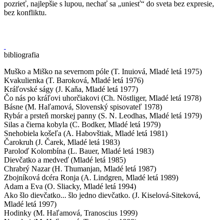
pozrieť, najlepšie s lupou, nechať sa „uniesť“ do sveta bez expresie,
bez konfliktu.
bibliografia
Muško a Miško na severnom póle (T. Inuiová, Mladé letá 1975)
Kvakulienka (T. Baroková, Mladé letá 1976)
Kráľovské ságy (J. Kaňa, Mladé letá 1977)
Čo nás po kráľovi uhorčiakovi (Ch. Nöstliger, Mladé letá 1978)
Básne (M. Haľamová, Slovenský spisovateľ 1978)
Rybár a prsteň morskej panny (S. N. Leodhas, Mladé letá 1979)
Silas a čierna kobyla (C. Bodker, Mladé letá 1979)
Snehobiela košeľa (A. Habovštiak, Mladé letá 1981)
Čarokruh (J. Čarek, Mladé letá 1983)
Paroloď Kolombína (L. Bauer, Mladé letá 1983)
Dievčatko a medveď (Mladé letá 1985)
Chrabrý Nazar (H. Thumanjan, Mladé letá 1987)
Zbojníková dcéra Ronja (A. Lindgren, Mladé letá 1989)
Adam a Eva (O. Sliacky, Mladé letá 1994)
Ako šlo dievčatko... šlo jedno dievčatko. (J. Kiselová-Siteková,
Mladé letá 1997)
Hodinky (M. Haľamová, Tranoscius 1999)