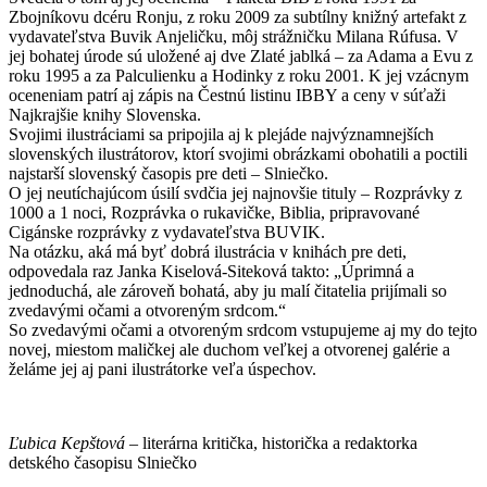
Zbojníkovu dcéru Ronju, z roku 2009 za subtílny knižný artefakt z
vydavateľstva Buvik Anjeličku, môj strážničku Milana Rúfusa. V
jej bohatej úrode sú uložené aj dve Zlaté jablká – za Adama a Evu z
roku 1995 a za Palculienku a Hodinky z roku 2001. K jej vzácnym
oceneniam patrí aj zápis na Čestnú listinu IBBY a ceny v súťaži
Najkrajšie knihy Slovenska.
Svojimi ilustráciami sa pripojila aj k plejáde najvýznamnejších
slovenských ilustrátorov, ktorí svojimi obrázkami obohatili a poctili
najstarší slovenský časopis pre deti – Slniečko.
O jej neutíchajúcom úsilí svdčia jej najnovšie tituly – Rozprávky z
1000 a 1 noci, Rozprávka o rukavičke, Biblia, pripravované
Cigánske rozprávky z vydavateľstva BUVIK.
Na otázku, aká má byť dobrá ilustrácia v knihách pre deti,
odpovedala raz Janka Kiselová-Siteková takto: „Úprimná a
jednoduchá, ale zároveň bohatá, aby ju malí čitatelia prijímali so
zvedavými očami a otvoreným srdcom.“
So zvedavými očami a otvoreným srdcom vstupujeme aj my do tejto
novej, miestom maličkej ale duchom veľkej a otvorenej galérie a
želáme jej aj pani ilustrátorke veľa úspechov.
Ľubica Kepštová
– literárna kritička, historička a redaktorka
detského časopisu Slniečko