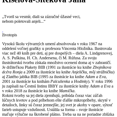
„Tvoril sa vesmír, diali sa zázračné úžasné veci,
nebom poletovali anjeli...“
životopis
Vysokú školu výtvarných umení absolvovala v roku 1967 na
oddelení voľnej grafiky u profesora Vincenta Hložníka. Ilustrovala
viac než 40 kníh pre deti, aj pre dospelých – diela A. Lindgrenovej,
A. S. Puškina, H. Ch. Andersena, či M. Rúfusa. Za svoju
ilustrátorskú tvorbu získala množstvo ocenení doma aj v zahraničí.
Je držiteľkou Plakety BIB (1991 za ilustrácie ku knihe
Zbojníkova
dcéra Ronja
a 2009 za ilustrácie ku knihe
Anjeličku, môj strážničku
)
aj Zlatého jablka BIB (1995 za ilustrácie ku knihe
Adam a Eva
,
2001 za ilustrácie ku knihám
Palculienka
a
Hodinky
). V roku 1996
ju zapísali na Čestnú listinu IBBY za ilustrácie knihy
Adam a Eva
a
v roku 2018 za ilustrácie ku knihe
Mamička
.
Rokmi tvorby sa jej diela zjemňujú, pribúda čoraz viac záľah
lúčnych kvetov a pod príbehom ešte ďalšie mikropríbehy, skryté v
detailoch, linky sú čoraz jemnejšie, jej svet je akoby v opare, sýtosť
farieb ustupuje vzdušnosti. Ustálila sa forma – svoje ilustrácie
maľuje výlučne na škrobené plátno. Treba sa na ne poriadne zblízka