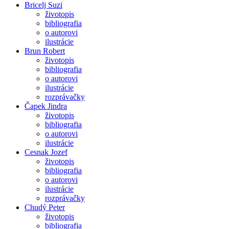
Bricelj Suzi
životopis
bibliografia
o autorovi
ilustrácie
Brun Robert
životopis
bibliografia
o autorovi
ilustrácie
rozprávačky
Čapek Jindra
životopis
bibliografia
o autorovi
ilustrácie
Cesnak Jozef
životopis
bibliografia
o autorovi
ilustrácie
rozprávačky
Chudý Peter
životopis
bibliografia