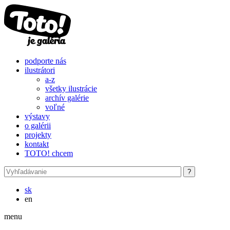
Skočiť na hlavný obsah
podporte nás
ilustrátori
a-z
všetky ilustrácie
archív galérie
voľné
výstavy
o galérii
projekty
kontakt
TOTO! chcem
sk
en
menu