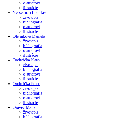
o autorovi
ilustrácie
Nesselman Ladislav
životopis
bibliografia
o autorovi
ilustrácie
Olejníková Daniela
životopis
bibliografia
o autorovi
ilustrácie
Ondreička Karol
životopis
bibliografia
o autorovi
ilustrácie
Ondreička Peter
životopis
bibliografia
o autorovi
ilustrácie
Oravec Marián
životopis
bibliografia