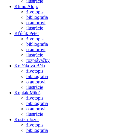
ilustrácie
Klimo Alojz
životopis
bibliografia
o autorovi
ilustrácie
Kľúčik Peter
životopis
bibliografia
o autorovi
ilustrácie
rozprávačky
Kolčáková Běla
životopis
bibliografia
o autorovi
ilustrácie
Kopták Miloš
životopis
bibliografia
o autorovi
ilustrácie
Kostka Jozef
životopis
bibliografia