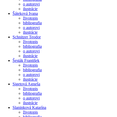
o autorovi
ilustrácie
Šáteková Ivana
životopis
bibliografia
o autorovi
ilustrácie
Schnitzer Teodor
životopis
bibliografia
o autorovi
ilustrácie
Šesták František
životopis
bibliografia
o autorovi
ilustrácie
Sigetová Agneša
životopis
bibliografia
o autorovi
ilustrácie
Slaninková Katarína
životopis
bibliografia