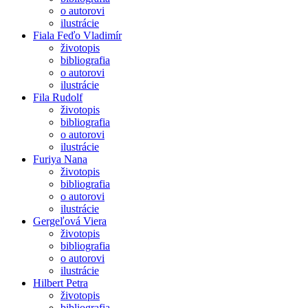
o autorovi
ilustrácie
Fiala Feďo Vladimír
životopis
bibliografia
o autorovi
ilustrácie
Fila Rudolf
životopis
bibliografia
o autorovi
ilustrácie
Furiya Nana
životopis
bibliografia
o autorovi
ilustrácie
Gergeľová Viera
životopis
bibliografia
o autorovi
ilustrácie
Hilbert Petra
životopis
bibliografia