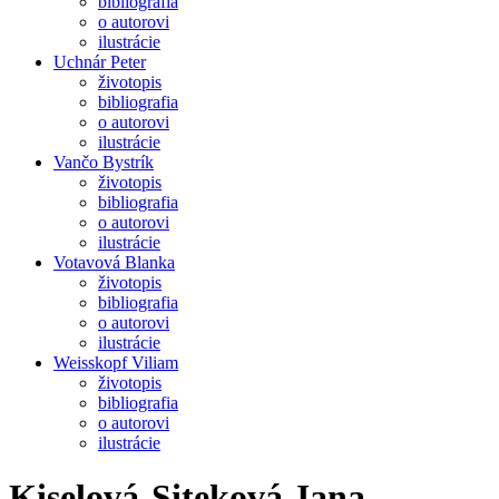
bibliografia
o autorovi
ilustrácie
Uchnár Peter
životopis
bibliografia
o autorovi
ilustrácie
Vančo Bystrík
životopis
bibliografia
o autorovi
ilustrácie
Votavová Blanka
životopis
bibliografia
o autorovi
ilustrácie
Weisskopf Viliam
životopis
bibliografia
o autorovi
ilustrácie
Kiselová-Siteková Jana