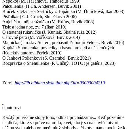
Nepokoj (M. Haľamová, Tranoscius 1999)
Palculienka (H Ch. Andersen, Buvik 2001)
Braček z tekvice a Sestričky z Topánika (M. Ďuríčková, Ikar 2003)
Píšťalkár (E. J. Groch, Slniečkovo 2006)
Anjeličku, môj strážničku (M. Rúfus, Buvik 2008)
Tisíc a jedna noc, zv. 7 (Ikar, 2010)
O stratenej rukavičke (J. Kuniak, Skalná ruža 2012)
Čarovné pero (M. Voříšková, Buvik 2014)
Mamička (Jaroslav Seifert, prebásnil Ľubomír Feldek, Buvik 2016)
Kapitán Spomienka: poviedky a básne pre deti a násťročných
(Kolektív autorov, Perfekt 2019)
O Jankovi Polienkovi (S. Czambel, Buvik 2021)
Rozprávka o Snehulienke (P. Uličný, TOTO! je galéria, 2023)
Zdroj:
http://lib.bibiana.sk/author.php?id=00000004219
o autorovi
Každý prinášame stopy toho, odkiaľ prichádzame... Keď pozeráme
na dieťa, ktoré sa práve narodilo, kvet, ktorý sa na chvíľu otvoril
nášmu svetu alebo prameň, plný slobody a čistoty, máme pocit, že k