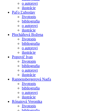
o autorovi
ilustrácie
Paľo Ľuboslav
životopis
bibliografia
o autorovi
ilustrácie
Plocháňová Božena
životopis
bibliografia
o autorovi
ilustrácie
Popovič Ivan
životopis
bibliografia
o autorovi
ilustrácie
Rappensbergerová Naďa
životopis
bibliografia
o autorovi
ilustrácie
Rónaiová Veronika
životopis
bibliografia