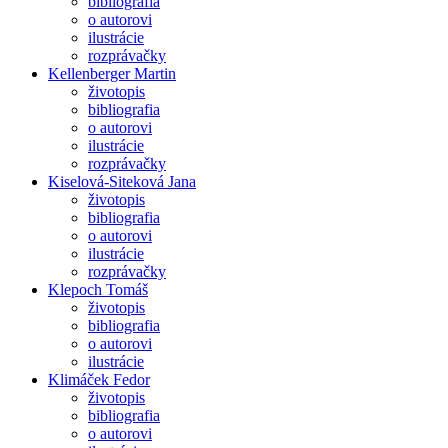
bibliografia
o autorovi
ilustrácie
rozprávačky
Kellenberger Martin
životopis
bibliografia
o autorovi
ilustrácie
rozprávačky
Kiselová-Siteková Jana
životopis
bibliografia
o autorovi
ilustrácie
rozprávačky
Klepoch Tomáš
životopis
bibliografia
o autorovi
ilustrácie
Klimáček Fedor
životopis
bibliografia
o autorovi