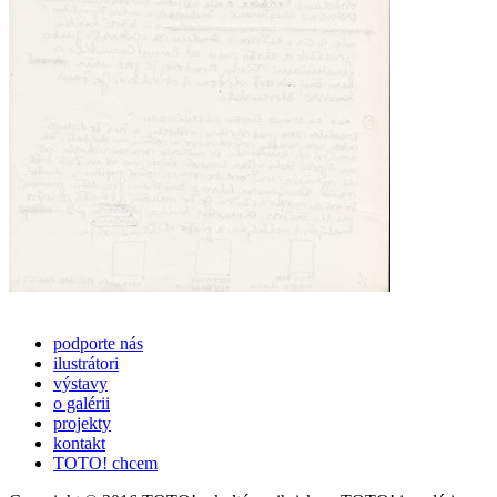
podporte nás
ilustrátori
výstavy
o galérii
projekty
kontakt
TOTO! chcem