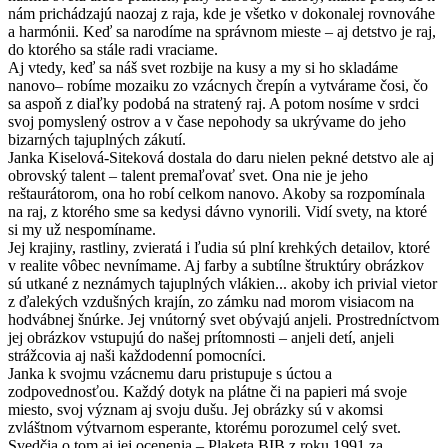
nám prichádzajú naozaj z raja, kde je všetko v dokonalej rovnováhe
a harmónii. Keď sa narodíme na správnom mieste – aj detstvo je raj,
do ktorého sa stále radi vraciame.
Aj vtedy, keď sa náš svet rozbije na kusy a my si ho skladáme
nanovo– robíme mozaiku zo vzácnych črepín a vytvárame čosi, čo
sa aspoň z diaľky podobá na stratený raj. A potom nosíme v srdci
svoj pomyslený ostrov a v čase nepohody sa ukrývame do jeho
bizarných tajuplných zákutí.
Janka Kiselová-Siteková dostala do daru nielen pekné detstvo ale aj
obrovský talent – talent premaľovať svet. Ona nie je jeho
reštaurátorom, ona ho robí celkom nanovo. Akoby sa rozpomínala
na raj, z ktorého sme sa kedysi dávno vynorili. Vidí svety, na ktoré
si my už nespomíname.
Jej krajiny, rastliny, zvieratá i ľudia sú plní krehkých detailov, ktoré
v realite vôbec nevnímame. Aj farby a subtílne štruktúry obrázkov
sú utkané z neznámych tajuplných vlákien... akoby ich privial vietor
z ďalekých vzdušných krajín, zo zámku nad morom visiacom na
hodvábnej šnúrke. Jej vnútorný svet obývajú anjeli. Prostredníctvom
jej obrázkov vstupujú do našej prítomnosti – anjeli detí, anjeli
strážcovia aj naši každodenní pomocníci.
Janka k svojmu vzácnemu daru pristupuje s úctou a
zodpovednosťou. Každý dotyk na plátne či na papieri má svoje
miesto, svoj význam aj svoju dušu. Jej obrázky sú v akomsi
zvláštnom výtvarnom esperante, ktorému porozumel celý svet.
Svedčia o tom aj jej ocenenia – Plaketa BIB z roku 1991 za