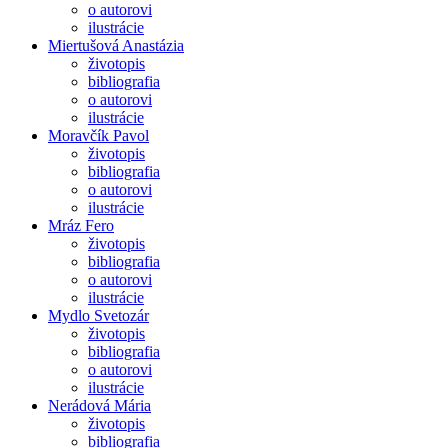
o autorovi
ilustrácie
Miertušová Anastázia
životopis
bibliografia
o autorovi
ilustrácie
Moravčík Pavol
životopis
bibliografia
o autorovi
ilustrácie
Mráz Fero
životopis
bibliografia
o autorovi
ilustrácie
Mydlo Svetozár
životopis
bibliografia
o autorovi
ilustrácie
Nerádová Mária
životopis
bibliografia