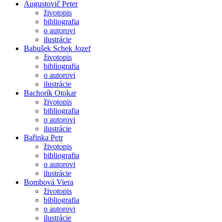
Augustovič Peter
životopis
bibliografia
o autorovi
ilustrácie
Babušek Schek Jozef
životopis
bibliografia
o autorovi
ilustrácie
Bachorík Otokar
životopis
bibliografia
o autorovi
ilustrácie
Bařinka Petr
životopis
bibliografia
o autorovi
ilustrácie
Bombová Viera
životopis
bibliografia
o autorovi
ilustrácie