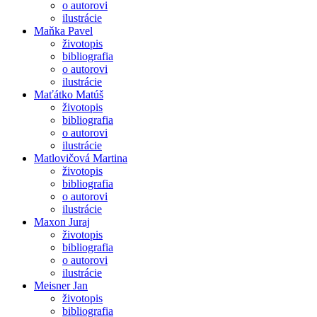
o autorovi
ilustrácie
Maňka Pavel
životopis
bibliografia
o autorovi
ilustrácie
Maťátko Matúš
životopis
bibliografia
o autorovi
ilustrácie
Matlovičová Martina
životopis
bibliografia
o autorovi
ilustrácie
Maxon Juraj
životopis
bibliografia
o autorovi
ilustrácie
Meisner Jan
životopis
bibliografia