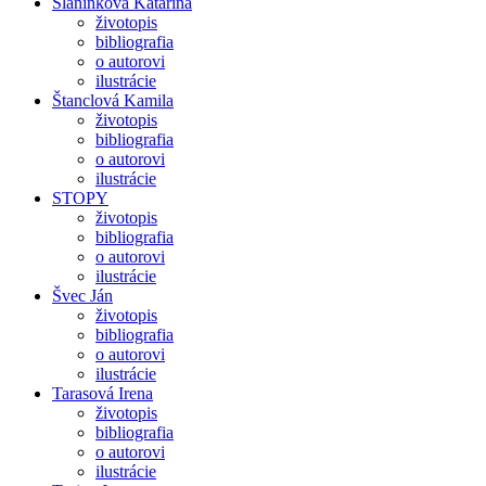
Slaninková Katarína
životopis
bibliografia
o autorovi
ilustrácie
Štanclová Kamila
životopis
bibliografia
o autorovi
ilustrácie
STOPY
životopis
bibliografia
o autorovi
ilustrácie
Švec Ján
životopis
bibliografia
o autorovi
ilustrácie
Tarasová Irena
životopis
bibliografia
o autorovi
ilustrácie