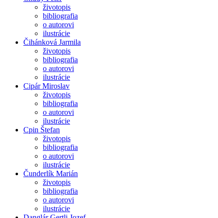
životopis
bibliografia
o autorovi
ilustrácie
Čihánková Jarmila
životopis
bibliografia
o autorovi
ilustrácie
Cipár Miroslav
životopis
bibliografia
o autorovi
ilustrácie
Cpin Štefan
životopis
bibliografia
o autorovi
ilustrácie
Čunderlík Marián
životopis
bibliografia
o autorovi
ilustrácie
Danglár Gertli Jozef