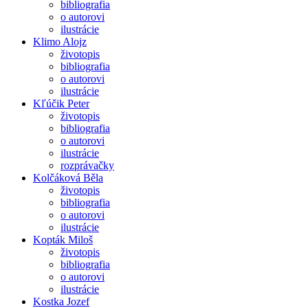
bibliografia
o autorovi
ilustrácie
Klimo Alojz
životopis
bibliografia
o autorovi
ilustrácie
Kľúčik Peter
životopis
bibliografia
o autorovi
ilustrácie
rozprávačky
Kolčáková Běla
životopis
bibliografia
o autorovi
ilustrácie
Kopták Miloš
životopis
bibliografia
o autorovi
ilustrácie
Kostka Jozef