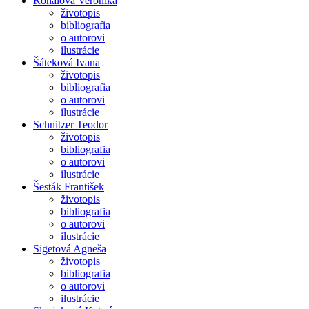
Rónaiová Veronika
životopis
bibliografia
o autorovi
ilustrácie
Šáteková Ivana
životopis
bibliografia
o autorovi
ilustrácie
Schnitzer Teodor
životopis
bibliografia
o autorovi
ilustrácie
Šesták František
životopis
bibliografia
o autorovi
ilustrácie
Sigetová Agneša
životopis
bibliografia
o autorovi
ilustrácie