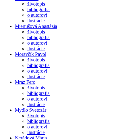
životopis
bibliografia
o autorovi
ilustrácie
Miertušová Anastázia
životopis
bibliografia
o autorovi
ilustrácie
Moravčík Pavol
životopis
bibliografia
o autorovi
ilustrácie
Mráz Fero
životopis
bibliografia
o autorovi
ilustrácie
Mydlo Svetozár
životopis
bibliografia
o autorovi
ilustrácie
Nerádová Mária