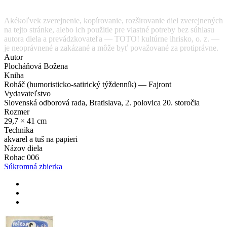
Akékoľvek zverejnenie, kopírovanie, rozširovanie diel zverejnených
na tejto stránke, alebo ich použitie pre vlastné potreby bez súhlasu
autora diela a prevádzkovateľa — TOTO! kultúrne ihrisko, o. z. —
je neoprávnené a zakázané a môže byť považované za protiprávne.
Autor
Plocháňová Božena
Kniha
Roháč (humoristicko-satirický týždenník) — Fajront
Vydavateľstvo
Slovenská odborová rada, Bratislava, 2. polovica 20. storočia
Rozmer
29,7 × 41 cm
Technika
akvarel a tuš na papieri
Názov diela
Rohac 006
Súkromná zbierka