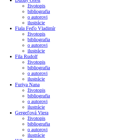
Dubay Orest
životopis
bibliografia
o autorovi
ilustrácie
Fiala Feďo Vladimír
životopis
bibliografia
o autorovi
ilustrácie
Fila Rudolf
životopis
bibliografia
o autorovi
ilustrácie
Furiya Nana
životopis
bibliografia
o autorovi
ilustrácie
Gergeľová Viera
životopis
bibliografia
o autorovi
ilustrácie