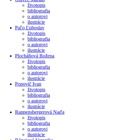
životopis
bibliografia
o autorovi
ilustrácie
Paľo Ľuboslav
životopis
bibliografia
o autorovi
ilustrácie
Plocháňová Božena
životopis
bibliografia
o autorovi
ilustrácie
Popovič Ivan
životopis
bibliografia
o autorovi
ilustrácie
Rappensbergerová Naďa
životopis
bibliografia
o autorovi
ilustrácie