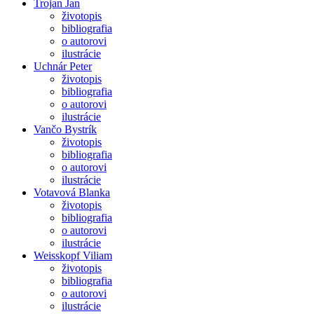
Trojan Jan
životopis
bibliografia
o autorovi
ilustrácie
Uchnár Peter
životopis
bibliografia
o autorovi
ilustrácie
Vančo Bystrík
životopis
bibliografia
o autorovi
ilustrácie
Votavová Blanka
životopis
bibliografia
o autorovi
ilustrácie
Weisskopf Viliam
životopis
bibliografia
o autorovi
ilustrácie