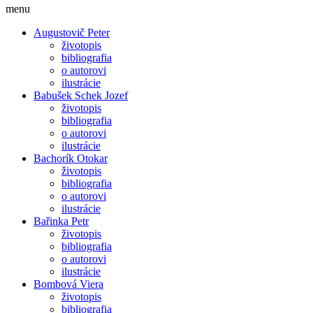
menu
Augustovič Peter
životopis
bibliografia
o autorovi
ilustrácie
Babušek Schek Jozef
životopis
bibliografia
o autorovi
ilustrácie
Bachorík Otokar
životopis
bibliografia
o autorovi
ilustrácie
Bařinka Petr
životopis
bibliografia
o autorovi
ilustrácie
Bombová Viera
životopis
bibliografia