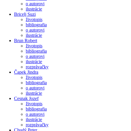
o autorovi
ilustrácie
Bricelj Suzi
životopis
bibliografia
o autorovi
ilustrácie
Brun Robert
životopis
bibliografia
o autorovi
ilustrácie
rozprávačky
Čapek Jindra
životopis
bibliografia
o autorovi
ilustrácie
Cesnak Jozef
životopis
bibliografia
o autorovi
ilustrácie
rozprávačky
Chudý Peter