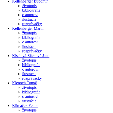
Kellenberger Ľubomír
životopis
bibliografia
o autorovi
ilustrácie
rozprávačky
Kellenberger Martin
životopis
bibliografia
o autorovi
ilustrácie
rozprávačky
Kiselová-Siteková Jana
životopis
bibliografia
o autorovi
ilustrácie
rozprávačky
Klepoch Tomáš
životopis
bibliografia
o autorovi
ilustrácie
Klimáček Fedor
životopis