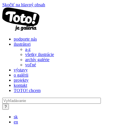
Skočiť na hlavný obsah
podporte nás
ilustrátori
a-z
všetky ilustrácie
archív galérie
voľné
výstavy
o galérii
projekty
kontakt
TOTO! chcem
sk
en