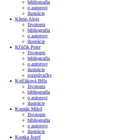
bibliografia
o autorovi
ilustrácie
Klimo Alojz
životopis
bibliografia
o autorovi
ilustrácie
Kľúčik Peter
životopis
bibliografia
o autorovi
ilustrácie
rozprávačky
Kolčáková Běla
životopis
bibliografia
o autorovi
ilustrácie
Kopták Miloš
životopis
bibliografia
o autorovi
ilustrácie
Kostka Jozef