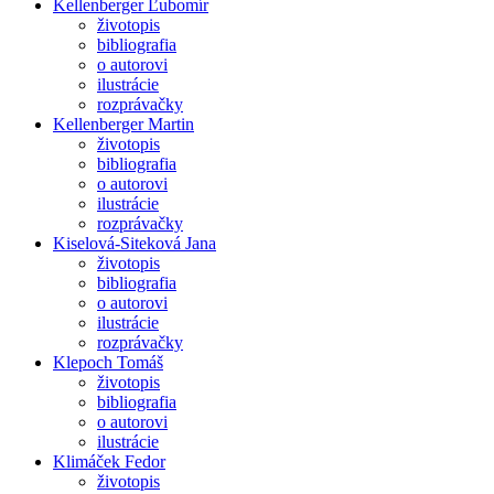
Kellenberger Ľubomír
životopis
bibliografia
o autorovi
ilustrácie
rozprávačky
Kellenberger Martin
životopis
bibliografia
o autorovi
ilustrácie
rozprávačky
Kiselová-Siteková Jana
životopis
bibliografia
o autorovi
ilustrácie
rozprávačky
Klepoch Tomáš
životopis
bibliografia
o autorovi
ilustrácie
Klimáček Fedor
životopis