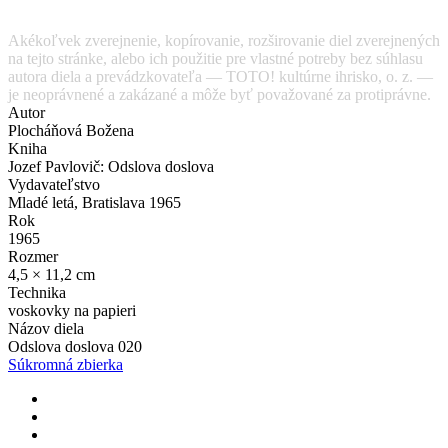
Akékoľvek zverejnenie, kopírovanie, rozširovanie diel zverejnených
na tejto stránke, alebo ich použitie pre vlastné potreby bez súhlasu
autora diela a prevádzkovateľa — TOTO! kultúrne ihrisko, o. z. —
je neoprávnené a zakázané a môže byť považované za protiprávne.
Autor
Plocháňová Božena
Kniha
Jozef Pavlovič: Odslova doslova
Vydavateľstvo
Mladé letá, Bratislava 1965
Rok
1965
Rozmer
4,5 × 11,2 cm
Technika
voskovky na papieri
Názov diela
Odslova doslova 020
Súkromná zbierka