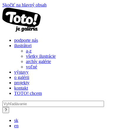
Skočiť na hlavný obsah
podporte nás
ilustrátori
a-z
všetky ilustrácie
archív galérie
voľné
výstavy
o galérii
projekty
kontakt
TOTO! chcem
sk
en