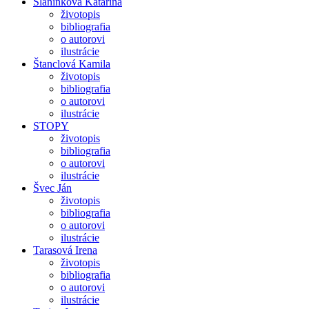
Slaninková Katarína
životopis
bibliografia
o autorovi
ilustrácie
Štanclová Kamila
životopis
bibliografia
o autorovi
ilustrácie
STOPY
životopis
bibliografia
o autorovi
ilustrácie
Švec Ján
životopis
bibliografia
o autorovi
ilustrácie
Tarasová Irena
životopis
bibliografia
o autorovi
ilustrácie