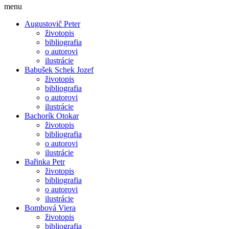
menu
Augustovič Peter
životopis
bibliografia
o autorovi
ilustrácie
Babušek Schek Jozef
životopis
bibliografia
o autorovi
ilustrácie
Bachorík Otokar
životopis
bibliografia
o autorovi
ilustrácie
Bařinka Petr
životopis
bibliografia
o autorovi
ilustrácie
Bombová Viera
životopis
bibliografia