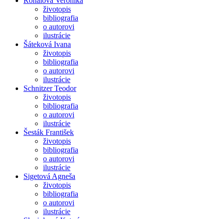
Rónaiová Veronika
životopis
bibliografia
o autorovi
ilustrácie
Šáteková Ivana
životopis
bibliografia
o autorovi
ilustrácie
Schnitzer Teodor
životopis
bibliografia
o autorovi
ilustrácie
Šesták František
životopis
bibliografia
o autorovi
ilustrácie
Sigetová Agneša
životopis
bibliografia
o autorovi
ilustrácie