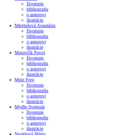
životopis
bibliografia
o autorovi
ilustrácie
Miertušová Anastázia
životopis
bibliografia
o autorovi
ilustrácie
Moravčík Pavol
životopis
bibliografia
o autorovi
ilustrácie
Mráz Fero
životopis
bibliografia
o autorovi
ilustrácie
Mydlo Svetozár
životopis
bibliografia
o autorovi
ilustrácie
Nerádová Mária