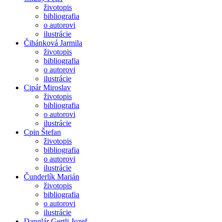
životopis
bibliografia
o autorovi
ilustrácie
Čihánková Jarmila
životopis
bibliografia
o autorovi
ilustrácie
Cipár Miroslav
životopis
bibliografia
o autorovi
ilustrácie
Cpin Štefan
životopis
bibliografia
o autorovi
ilustrácie
Čunderlík Marián
životopis
bibliografia
o autorovi
ilustrácie
Danglár Gertli Jozef