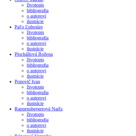
životopis
bibliografia
o autorovi
ilustrácie
Paľo Ľuboslav
životopis
bibliografia
o autorovi
ilustrácie
Plocháňová Božena
životopis
bibliografia
o autorovi
ilustrácie
Popovič Ivan
životopis
bibliografia
o autorovi
ilustrácie
Rappensbergerová Naďa
životopis
bibliografia
o autorovi
ilustrácie