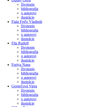
Dubay Orest
životopis
bibliografia
o autorovi
ilustrácie
Fiala Feďo Vladimír
životopis
bibliografia
o autorovi
ilustrácie
Fila Rudolf
životopis
bibliografia
o autorovi
ilustrácie
Furiya Nana
životopis
bibliografia
o autorovi
ilustrácie
Gergeľová Viera
životopis
bibliografia
o autorovi
ilustrácie