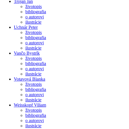
Trojan Jan
životopis
bibliografia
o autorovi
ilustrácie
Uchnár Peter
životopis
bibliografia
o autorovi
ilustrácie
Vančo Bystrík
životopis
bibliografia
o autorovi
ilustrácie
Votavová Blanka
životopis
bibliografia
o autorovi
ilustrácie
Weisskopf Viliam
životopis
bibliografia
o autorovi
ilustrácie