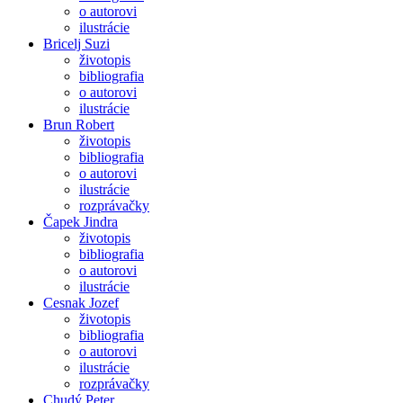
o autorovi
ilustrácie
Bricelj Suzi
životopis
bibliografia
o autorovi
ilustrácie
Brun Robert
životopis
bibliografia
o autorovi
ilustrácie
rozprávačky
Čapek Jindra
životopis
bibliografia
o autorovi
ilustrácie
Cesnak Jozef
životopis
bibliografia
o autorovi
ilustrácie
rozprávačky
Chudý Peter