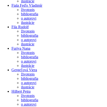
ilustrácie
Fiala Feďo Vladimír
životopis
bibliografia
o autorovi
ilustrácie
Fila Rudolf
životopis
bibliografia
o autorovi
ilustrácie
Furiya Nana
životopis
bibliografia
o autorovi
ilustrácie
Gergeľová Viera
životopis
bibliografia
o autorovi
ilustrácie
Hilbert Petra
životopis
bibliografia
o autorovi