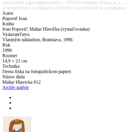
autora diela a prevádzkovateľa — TOTO! kultúrne ihrisko, o. z. —
je neoprávnené a zakázané a môže byť považované za protiprávne.
Autor
Popovič Ivan
Kniha
Ivan Popovič: Maliar Hlavička (vymaľovanka)
Vydavateľstvo
Vlastným nákladom, Bratislava, 1996
Rok
1996
Rozmer
14,9 × 21 cm
Technika
čierna fixka na fotografickom papieri
Názov diela
Maliar Hlavicka 012
Archív galérie