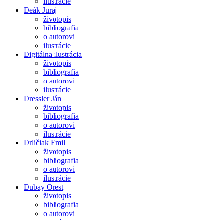
ilustrácie
Deák Juraj
životopis
bibliografia
o autorovi
ilustrácie
Digitálna ilustrácia
životopis
bibliografia
o autorovi
ilustrácie
Dressler Ján
životopis
bibliografia
o autorovi
ilustrácie
Drličiak Emil
životopis
bibliografia
o autorovi
ilustrácie
Dubay Orest
životopis
bibliografia
o autorovi