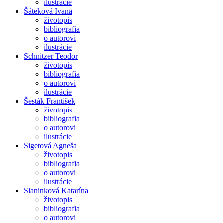
ilustrácie
Šáteková Ivana
životopis
bibliografia
o autorovi
ilustrácie
Schnitzer Teodor
životopis
bibliografia
o autorovi
ilustrácie
Šesták František
životopis
bibliografia
o autorovi
ilustrácie
Sigetová Agneša
životopis
bibliografia
o autorovi
ilustrácie
Slaninková Katarína
životopis
bibliografia
o autorovi