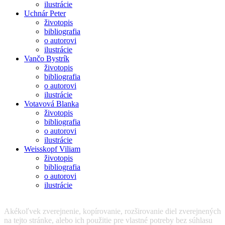
ilustrácie
Uchnár Peter
životopis
bibliografia
o autorovi
ilustrácie
Vančo Bystrík
životopis
bibliografia
o autorovi
ilustrácie
Votavová Blanka
životopis
bibliografia
o autorovi
ilustrácie
Weisskopf Viliam
životopis
bibliografia
o autorovi
ilustrácie
Akékoľvek zverejnenie, kopírovanie, rozširovanie diel zverejnených
na tejto stránke, alebo ich použitie pre vlastné potreby bez súhlasu