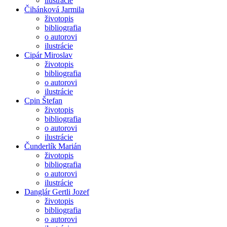
ilustrácie
Čihánková Jarmila
životopis
bibliografia
o autorovi
ilustrácie
Cipár Miroslav
životopis
bibliografia
o autorovi
ilustrácie
Cpin Štefan
životopis
bibliografia
o autorovi
ilustrácie
Čunderlík Marián
životopis
bibliografia
o autorovi
ilustrácie
Danglár Gertli Jozef
životopis
bibliografia
o autorovi