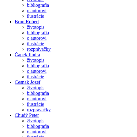
bibliografia
o autorovi
ilustrácie
Brun Robert
životopis
bibliografia
o autorovi
ilustrácie
rozprávačky
Čapek Jindra
životopis
bibliografia
o autorovi
ilustrácie
Cesnak Jozef
životopis
bibliografia
o autorovi
ilustrácie
rozprávačky
Chudý Peter
životopis
bibliografia
o autorovi