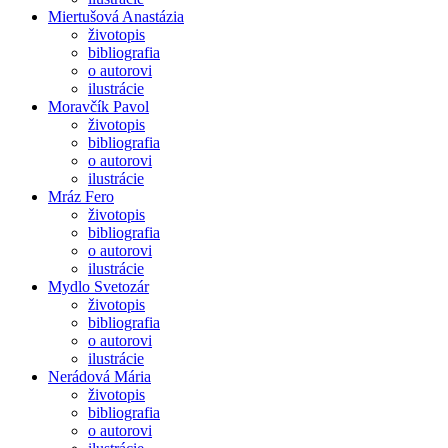
Miertušová Anastázia
životopis
bibliografia
o autorovi
ilustrácie
Moravčík Pavol
životopis
bibliografia
o autorovi
ilustrácie
Mráz Fero
životopis
bibliografia
o autorovi
ilustrácie
Mydlo Svetozár
životopis
bibliografia
o autorovi
ilustrácie
Nerádová Mária
životopis
bibliografia
o autorovi