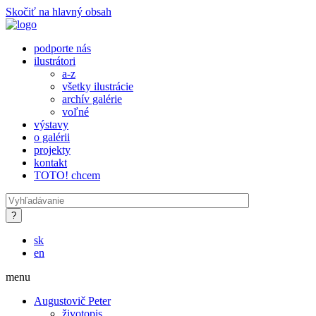
Skočiť na hlavný obsah
podporte nás
ilustrátori
a-z
všetky ilustrácie
archív galérie
voľné
výstavy
o galérii
projekty
kontakt
TOTO! chcem
sk
en
menu
Augustovič Peter
životopis