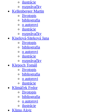
ilustrácie
rozprávačky
Kellenberger Martin
životopis
bibliografia
o autorovi
ilustrácie
rozprávačky
Kiselová-Siteková Jana
životopis
bibliografia
o autorovi
ilustrácie
rozprávačky
Klepoch Tomáš
životopis
bibliografia
o autorovi
ilustrácie
Klimáček Fedor
životopis
bibliografia
o autorovi
ilustrácie
Klimo Alojz