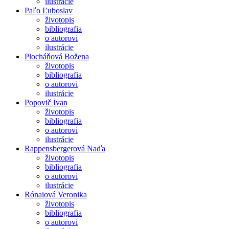
ilustrácie
Paľo Ľuboslav
životopis
bibliografia
o autorovi
ilustrácie
Plocháňová Božena
životopis
bibliografia
o autorovi
ilustrácie
Popovič Ivan
životopis
bibliografia
o autorovi
ilustrácie
Rappensbergerová Naďa
životopis
bibliografia
o autorovi
ilustrácie
Rónaiová Veronika
životopis
bibliografia
o autorovi