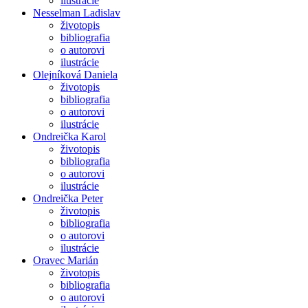
ilustrácie
Nesselman Ladislav
životopis
bibliografia
o autorovi
ilustrácie
Olejníková Daniela
životopis
bibliografia
o autorovi
ilustrácie
Ondreička Karol
životopis
bibliografia
o autorovi
ilustrácie
Ondreička Peter
životopis
bibliografia
o autorovi
ilustrácie
Oravec Marián
životopis
bibliografia
o autorovi