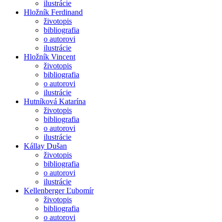
ilustrácie
Hložník Ferdinand
životopis
bibliografia
o autorovi
ilustrácie
Hložník Vincent
životopis
bibliografia
o autorovi
ilustrácie
Hutníková Katarína
životopis
bibliografia
o autorovi
ilustrácie
Kállay Dušan
životopis
bibliografia
o autorovi
ilustrácie
Kellenberger Ľubomír
životopis
bibliografia
o autorovi