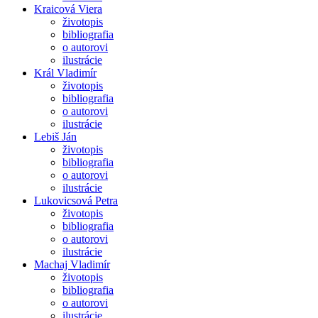
Kraicová Viera
životopis
bibliografia
o autorovi
ilustrácie
Král Vladimír
životopis
bibliografia
o autorovi
ilustrácie
Lebiš Ján
životopis
bibliografia
o autorovi
ilustrácie
Lukovicsová Petra
životopis
bibliografia
o autorovi
ilustrácie
Machaj Vladimír
životopis
bibliografia
o autorovi
ilustrácie