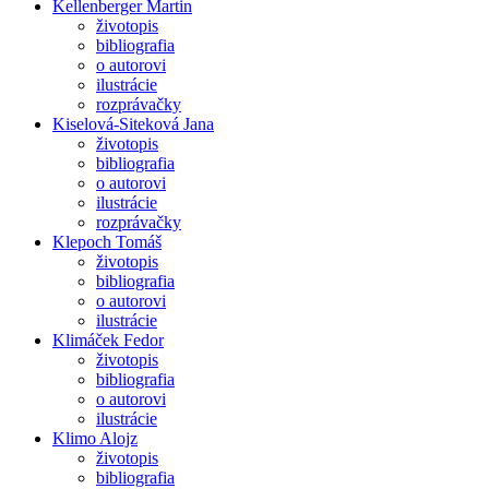
Kellenberger Martin
životopis
bibliografia
o autorovi
ilustrácie
rozprávačky
Kiselová-Siteková Jana
životopis
bibliografia
o autorovi
ilustrácie
rozprávačky
Klepoch Tomáš
životopis
bibliografia
o autorovi
ilustrácie
Klimáček Fedor
životopis
bibliografia
o autorovi
ilustrácie
Klimo Alojz
životopis
bibliografia