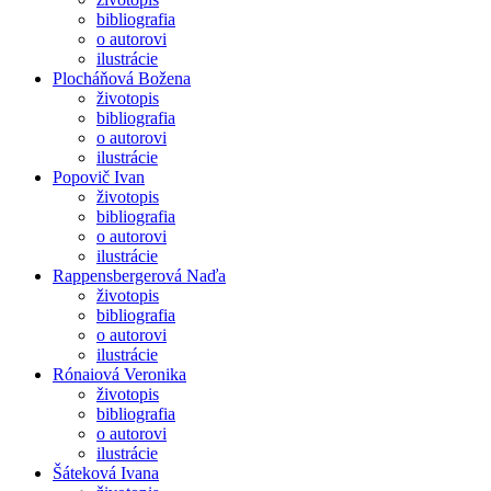
bibliografia
o autorovi
ilustrácie
Plocháňová Božena
životopis
bibliografia
o autorovi
ilustrácie
Popovič Ivan
životopis
bibliografia
o autorovi
ilustrácie
Rappensbergerová Naďa
životopis
bibliografia
o autorovi
ilustrácie
Rónaiová Veronika
životopis
bibliografia
o autorovi
ilustrácie
Šáteková Ivana