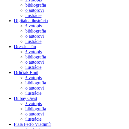
bibliografia
o autorovi
ilustrácie
Digitálna ilustrácia
životopis
bibliografia
o autorovi
ilustrácie
Dressler Ján
životopis
bibliografia
o autorovi
ilustrácie
Drličiak Emil
životopis
bibliografia
o autorovi
ilustrácie
Dubay Orest
životopis
bibliografia
o autorovi
ilustrácie
Fiala Feďo Vladimír