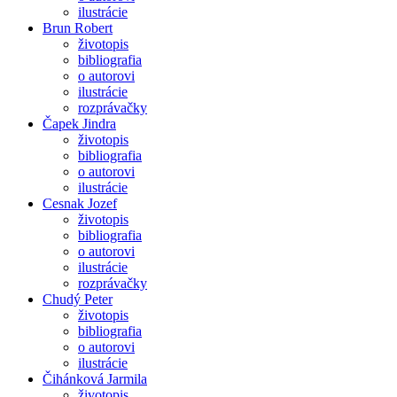
ilustrácie
Brun Robert
životopis
bibliografia
o autorovi
ilustrácie
rozprávačky
Čapek Jindra
životopis
bibliografia
o autorovi
ilustrácie
Cesnak Jozef
životopis
bibliografia
o autorovi
ilustrácie
rozprávačky
Chudý Peter
životopis
bibliografia
o autorovi
ilustrácie
Čihánková Jarmila
životopis