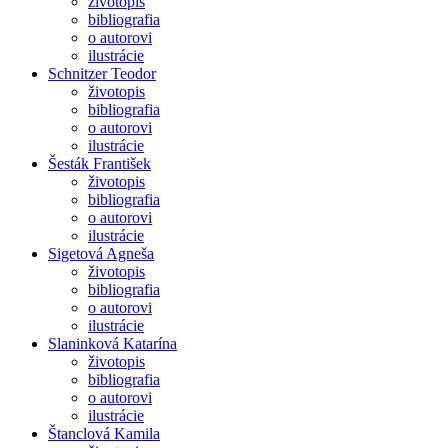
životopis
bibliografia
o autorovi
ilustrácie
Schnitzer Teodor
životopis
bibliografia
o autorovi
ilustrácie
Šesták František
životopis
bibliografia
o autorovi
ilustrácie
Sigetová Agneša
životopis
bibliografia
o autorovi
ilustrácie
Slaninková Katarína
životopis
bibliografia
o autorovi
ilustrácie
Štanclová Kamila