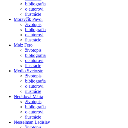
bibliografia
o autorovi
ilustrácie
Moravčík Pavol
životopis
bibliografia
o autorovi
ilustrácie
Mráz Fero
životopis
bibliografia
o autorovi
ilustrácie
Mydlo Svetozár
životopis
bibliografia
o autorovi
ilustrácie
Nerádová Mária
životopis
bibliografia
o autorovi
ilustrácie
Nesselman Ladislav
životopis