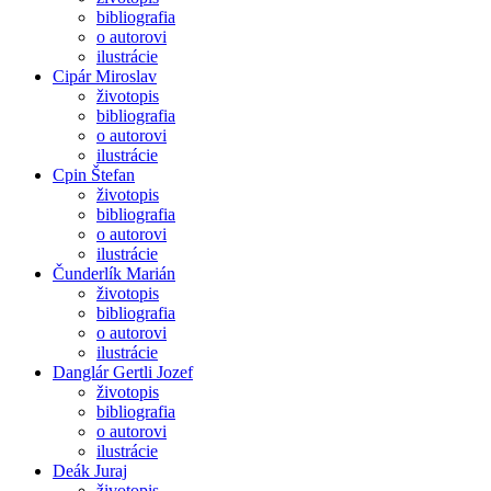
bibliografia
o autorovi
ilustrácie
Cipár Miroslav
životopis
bibliografia
o autorovi
ilustrácie
Cpin Štefan
životopis
bibliografia
o autorovi
ilustrácie
Čunderlík Marián
životopis
bibliografia
o autorovi
ilustrácie
Danglár Gertli Jozef
životopis
bibliografia
o autorovi
ilustrácie
Deák Juraj
životopis