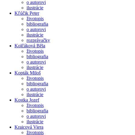
o autorovi
ilustrácie
Kľúčik Peter
životopis
bibliografia
o autorovi
ilustrácie
rozprávačky
Kolčáková Běla
životopis
bibliografia
o autorovi
ilustrácie
Kopták Miloš
životopis
bibliografia
o autorovi
ilustrácie
Kostka Jozef
životopis
bibliografia
o autorovi
ilustrácie
Kraicová Viera
životopis