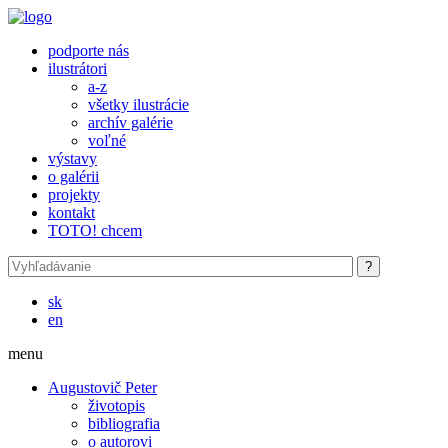
Skočiť na hlavný obsah
podporte nás
ilustrátori
a-z
všetky ilustrácie
archív galérie
voľné
výstavy
o galérii
projekty
kontakt
TOTO! chcem
sk
en
menu
Augustovič Peter
životopis
bibliografia
o autorovi