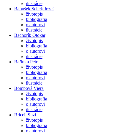
ilustrácie
Babušek Schek Jozef
životopis
bibliografia
o autorovi
ilustrácie
Bachorík Otokar
životopis
bibliografia
o autorovi
ilustrácie
Bařinka Petr
životopis
bibliografia
o autorovi
ilustrácie
Bombová Viera
životopis
bibliografia
o autorovi
ilustrácie
Bricelj Suzi
životopis
bibliografia
o autorovi