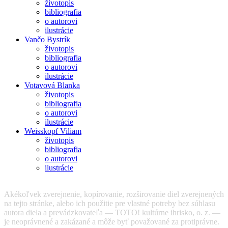
životopis
bibliografia
o autorovi
ilustrácie
Vančo Bystrík
životopis
bibliografia
o autorovi
ilustrácie
Votavová Blanka
životopis
bibliografia
o autorovi
ilustrácie
Weisskopf Viliam
životopis
bibliografia
o autorovi
ilustrácie
Akékoľvek zverejnenie, kopírovanie, rozširovanie diel zverejnených
na tejto stránke, alebo ich použitie pre vlastné potreby bez súhlasu
autora diela a prevádzkovateľa — TOTO! kultúrne ihrisko, o. z. —
je neoprávnené a zakázané a môže byť považované za protiprávne.