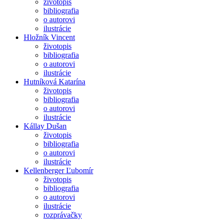
životopis
bibliografia
o autorovi
ilustrácie
Hložník Vincent
životopis
bibliografia
o autorovi
ilustrácie
Hutníková Katarína
životopis
bibliografia
o autorovi
ilustrácie
Kállay Dušan
životopis
bibliografia
o autorovi
ilustrácie
Kellenberger Ľubomír
životopis
bibliografia
o autorovi
ilustrácie
rozprávačky