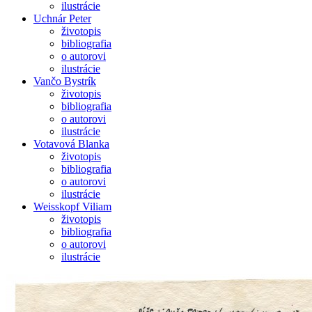
ilustrácie
Uchnár Peter
životopis
bibliografia
o autorovi
ilustrácie
Vančo Bystrík
životopis
bibliografia
o autorovi
ilustrácie
Votavová Blanka
životopis
bibliografia
o autorovi
ilustrácie
Weisskopf Viliam
životopis
bibliografia
o autorovi
ilustrácie