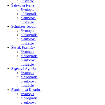
ilustrácie
Šáteková Ivana
životopis
bibliografia
o autorovi
ilustrácie
Schnitzer Teodor
životopis
bibliografia
o autorovi
ilustrácie
Šesták František
životopis
bibliografia
o autorovi
ilustrácie
Sigetová Agneša
životopis
bibliografia
o autorovi
ilustrácie
Slaninková Katarína
životopis
bibliografia
o autorovi