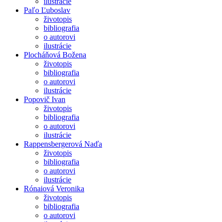
ilustrácie
Paľo Ľuboslav
životopis
bibliografia
o autorovi
ilustrácie
Plocháňová Božena
životopis
bibliografia
o autorovi
ilustrácie
Popovič Ivan
životopis
bibliografia
o autorovi
ilustrácie
Rappensbergerová Naďa
životopis
bibliografia
o autorovi
ilustrácie
Rónaiová Veronika
životopis
bibliografia
o autorovi