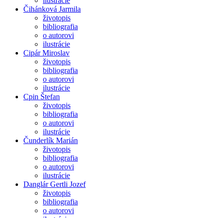
ilustrácie
Čihánková Jarmila
životopis
bibliografia
o autorovi
ilustrácie
Cipár Miroslav
životopis
bibliografia
o autorovi
ilustrácie
Cpin Štefan
životopis
bibliografia
o autorovi
ilustrácie
Čunderlík Marián
životopis
bibliografia
o autorovi
ilustrácie
Danglár Gertli Jozef
životopis
bibliografia
o autorovi