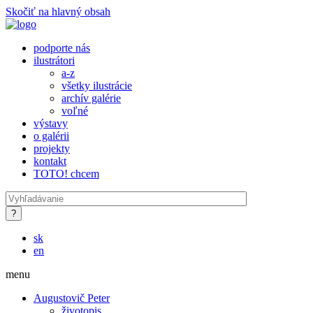
Skočiť na hlavný obsah
podporte nás
ilustrátori
a-z
všetky ilustrácie
archív galérie
voľné
výstavy
o galérii
projekty
kontakt
TOTO! chcem
sk
en
menu
Augustovič Peter
životopis