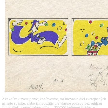
Akékoľvek zverejnenie, kopírovanie, rozširovanie diel zverejnených
na tejto stránke, alebo ich použitie pre vlastné potreby bez súhlasu
autora diela a prevádzkovateľa — TOTO! kultúrne ihrisko, o. z. —