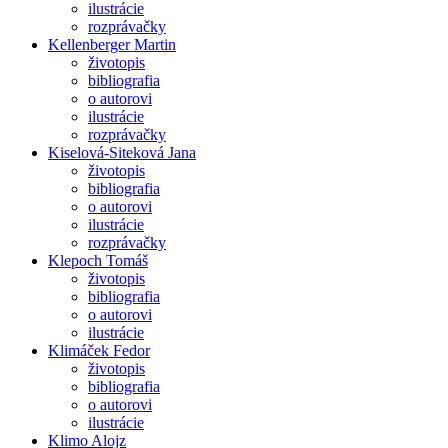
ilustrácie
rozprávačky
Kellenberger Martin
životopis
bibliografia
o autorovi
ilustrácie
rozprávačky
Kiselová-Siteková Jana
životopis
bibliografia
o autorovi
ilustrácie
rozprávačky
Klepoch Tomáš
životopis
bibliografia
o autorovi
ilustrácie
Klimáček Fedor
životopis
bibliografia
o autorovi
ilustrácie
Klimo Alojz