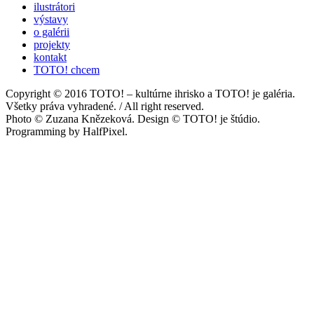
ilustrátori
výstavy
o galérii
projekty
kontakt
TOTO! chcem
Copyright © 2016 TOTO! – kultúrne ihrisko a TOTO! je galéria.
Všetky práva vyhradené. / All right reserved.
Photo © Zuzana Knězeková. Design © TOTO! je štúdio.
Programming by HalfPixel.