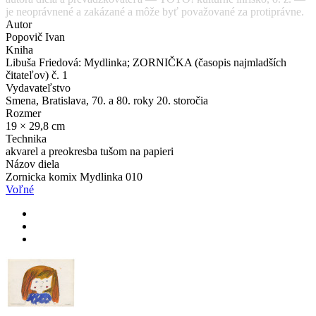
je neoprávnené a zakázané a môže byť považované za protiprávne.
Autor
Popovič Ivan
Kniha
Libuša Friedová: Mydlinka; ZORNIČKA (časopis najmladších
čitateľov) č. 1
Vydavateľstvo
Smena, Bratislava, 70. a 80. roky 20. storočia
Rozmer
19 × 29,8 cm
Technika
akvarel a preokresba tušom na papieri
Názov diela
Zornicka komix Mydlinka 010
Voľné