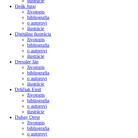
ilustrácie
Deák Juraj
životopis
bibliografia
o autorovi
ilustrácie
Digitálna ilustrácia
životopis
bibliografia
o autorovi
ilustrácie
Dressler Ján
životopis
bibliografia
o autorovi
ilustrácie
Drličiak Emil
životopis
bibliografia
o autorovi
ilustrácie
Dubay Orest
životopis
bibliografia
o autorovi