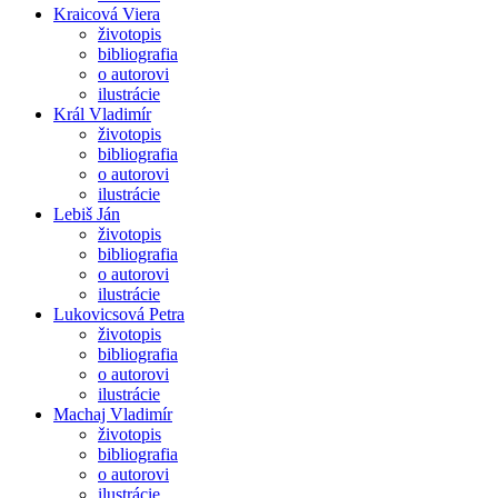
Kraicová Viera
životopis
bibliografia
o autorovi
ilustrácie
Král Vladimír
životopis
bibliografia
o autorovi
ilustrácie
Lebiš Ján
životopis
bibliografia
o autorovi
ilustrácie
Lukovicsová Petra
životopis
bibliografia
o autorovi
ilustrácie
Machaj Vladimír
životopis
bibliografia
o autorovi
ilustrácie