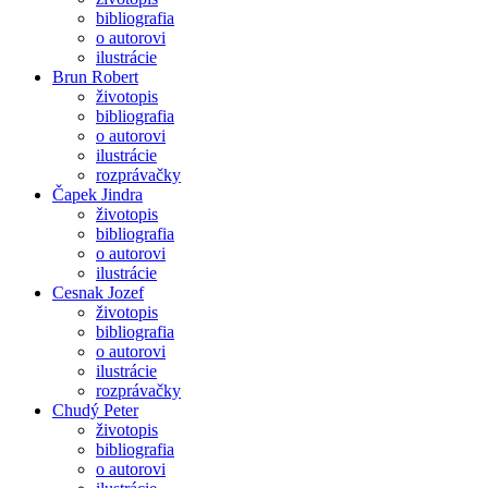
bibliografia
o autorovi
ilustrácie
Brun Robert
životopis
bibliografia
o autorovi
ilustrácie
rozprávačky
Čapek Jindra
životopis
bibliografia
o autorovi
ilustrácie
Cesnak Jozef
životopis
bibliografia
o autorovi
ilustrácie
rozprávačky
Chudý Peter
životopis
bibliografia
o autorovi