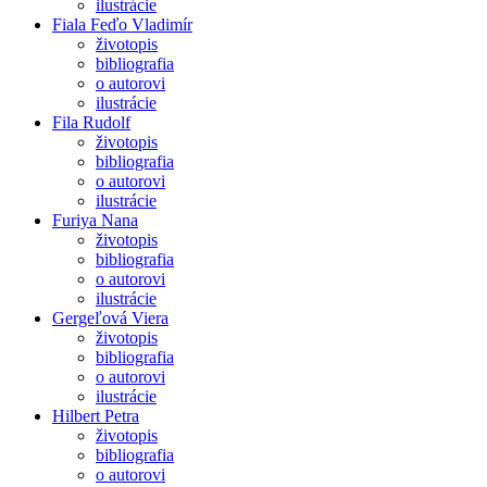
ilustrácie
Fiala Feďo Vladimír
životopis
bibliografia
o autorovi
ilustrácie
Fila Rudolf
životopis
bibliografia
o autorovi
ilustrácie
Furiya Nana
životopis
bibliografia
o autorovi
ilustrácie
Gergeľová Viera
životopis
bibliografia
o autorovi
ilustrácie
Hilbert Petra
životopis
bibliografia
o autorovi