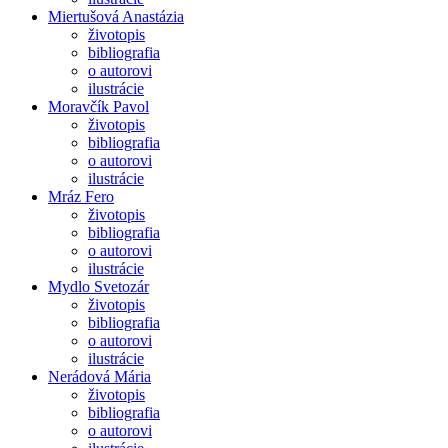
Miertušová Anastázia
životopis
bibliografia
o autorovi
ilustrácie
Moravčík Pavol
životopis
bibliografia
o autorovi
ilustrácie
Mráz Fero
životopis
bibliografia
o autorovi
ilustrácie
Mydlo Svetozár
životopis
bibliografia
o autorovi
ilustrácie
Nerádová Mária
životopis
bibliografia
o autorovi