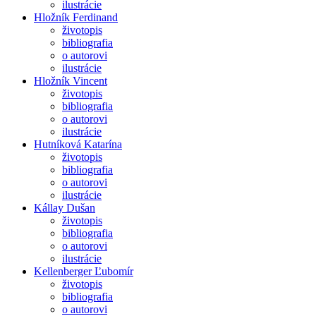
ilustrácie
Hložník Ferdinand
životopis
bibliografia
o autorovi
ilustrácie
Hložník Vincent
životopis
bibliografia
o autorovi
ilustrácie
Hutníková Katarína
životopis
bibliografia
o autorovi
ilustrácie
Kállay Dušan
životopis
bibliografia
o autorovi
ilustrácie
Kellenberger Ľubomír
životopis
bibliografia
o autorovi