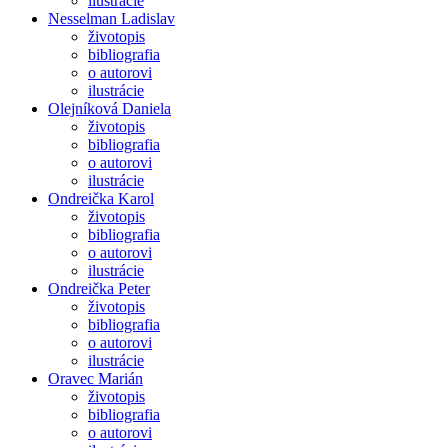
ilustrácie
Nesselman Ladislav
životopis
bibliografia
o autorovi
ilustrácie
Olejníková Daniela
životopis
bibliografia
o autorovi
ilustrácie
Ondreička Karol
životopis
bibliografia
o autorovi
ilustrácie
Ondreička Peter
životopis
bibliografia
o autorovi
ilustrácie
Oravec Marián
životopis
bibliografia
o autorovi