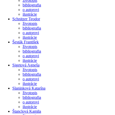
životopis
bibliografia
o autorovi
ilustrácie
Schnitzer Teodor
životopis
bibliografia
o autorovi
ilustrácie
Šesták František
životopis
bibliografia
o autorovi
ilustrácie
Sigetová Agneša
životopis
bibliografia
o autorovi
ilustrácie
Slaninková Katarína
životopis
bibliografia
o autorovi
ilustrácie
Štanclová Kamila