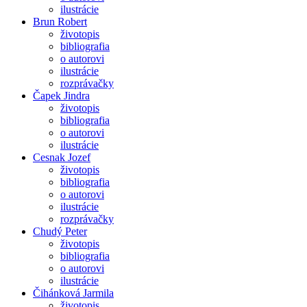
ilustrácie
Brun Robert
životopis
bibliografia
o autorovi
ilustrácie
rozprávačky
Čapek Jindra
životopis
bibliografia
o autorovi
ilustrácie
Cesnak Jozef
životopis
bibliografia
o autorovi
ilustrácie
rozprávačky
Chudý Peter
životopis
bibliografia
o autorovi
ilustrácie
Čihánková Jarmila
životopis