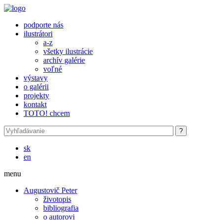
Skočiť na hlavný obsah
podporte nás
ilustrátori
a-z
všetky ilustrácie
archív galérie
voľné
výstavy
o galérii
projekty
kontakt
TOTO! chcem
sk
en
menu
Augustovič Peter
životopis
bibliografia
o autorovi