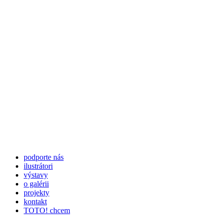
podporte nás
ilustrátori
výstavy
o galérii
projekty
kontakt
TOTO! chcem