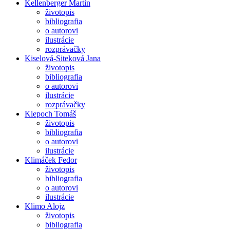
Kellenberger Martin
životopis
bibliografia
o autorovi
ilustrácie
rozprávačky
Kiselová-Siteková Jana
životopis
bibliografia
o autorovi
ilustrácie
rozprávačky
Klepoch Tomáš
životopis
bibliografia
o autorovi
ilustrácie
Klimáček Fedor
životopis
bibliografia
o autorovi
ilustrácie
Klimo Alojz
životopis
bibliografia