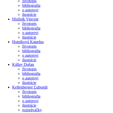
životopis
bibliografia
o autorovi
ilustrácie
Hložník Vincent
životopis
bibliografia
o autorovi
ilustrácie
Hutníková Katarína
životopis
bibliografia
o autorovi
ilustrácie
Kállay Dušan
životopis
bibliografia
o autorovi
ilustrácie
Kellenberger Ľubomír
životopis
bibliografia
o autorovi
ilustrácie
rozprávačky