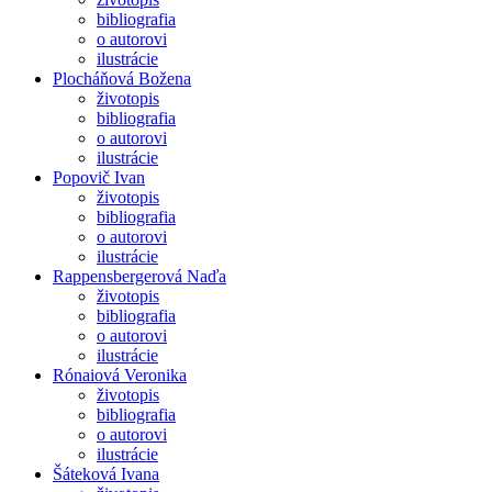
bibliografia
o autorovi
ilustrácie
Plocháňová Božena
životopis
bibliografia
o autorovi
ilustrácie
Popovič Ivan
životopis
bibliografia
o autorovi
ilustrácie
Rappensbergerová Naďa
životopis
bibliografia
o autorovi
ilustrácie
Rónaiová Veronika
životopis
bibliografia
o autorovi
ilustrácie
Šáteková Ivana