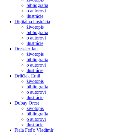
bibliografia
o autorovi
ilustrácie
Digitálna ilustrácia
životopis
bibliografia
o autorovi
ilustrácie
Dressler Ján
životopis
bibliografia
o autorovi
ilustrácie
Drličiak Emil
životopis
bibliografia
o autorovi
ilustrácie
Dubay Orest
životopis
bibliografia
o autorovi
ilustrácie
Fiala Feďo Vladimír