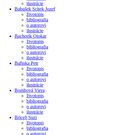
ilustrácie
Babušek Schek Jozef
životopis
bibliografia
o autorovi
ilustrácie
Bachorík Otokar
životopis
bibliografia
o autorovi
ilustrácie
Bařinka Petr
životopis
bibliografia
o autorovi
ilustrácie
Bombová Viera
životopis
bibliografia
o autorovi
ilustrácie
Bricelj Suzi
životopis
bibliografia
o autorovi