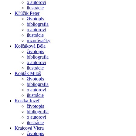
o autorovi
ilustrácie
Kľúčik Peter
životopis
bibliografia
o autorovi
ilustrácie
rozprávačky
Kolčáková Běla
životopis
bibliografia
o autorovi
ilustrácie
Kopták Miloš
životopis
bibliografia
o autorovi
ilustrácie
Kostka Jozef
životopis
bibliografia
o autorovi
ilustrácie
Kraicová Viera
životopis