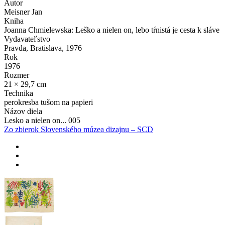
Autor
Meisner Jan
Kniha
Joanna Chmielewska: Leško a nielen on, lebo tŕnistá je cesta k sláve
Vydavateľstvo
Pravda, Bratislava, 1976
Rok
1976
Rozmer
21 × 29,7 cm
Technika
perokresba tušom na papieri
Názov diela
Lesko a nielen on... 005
Zo zbierok Slovenského múzea dizajnu – SCD