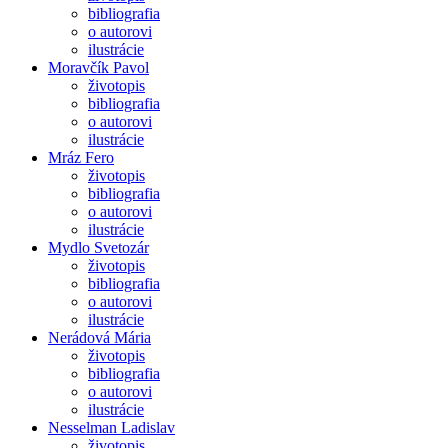
bibliografia
o autorovi
ilustrácie
Moravčík Pavol
životopis
bibliografia
o autorovi
ilustrácie
Mráz Fero
životopis
bibliografia
o autorovi
ilustrácie
Mydlo Svetozár
životopis
bibliografia
o autorovi
ilustrácie
Nerádová Mária
životopis
bibliografia
o autorovi
ilustrácie
Nesselman Ladislav
životopis