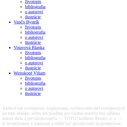
životopis
bibliografia
o autorovi
ilustrácie
Vančo Bystrík
životopis
bibliografia
o autorovi
ilustrácie
Votavová Blanka
životopis
bibliografia
o autorovi
ilustrácie
Weisskopf Viliam
životopis
bibliografia
o autorovi
ilustrácie
Akékoľvek zverejnenie, kopírovanie, rozširovanie diel zverejnených
na tejto stránke, alebo ich použitie pre vlastné potreby bez súhlasu
autora diela a prevádzkovateľa — TOTO! kultúrne ihrisko, o. z. —
je neoprávnené a zakázané a môže byť považované za protiprávne.