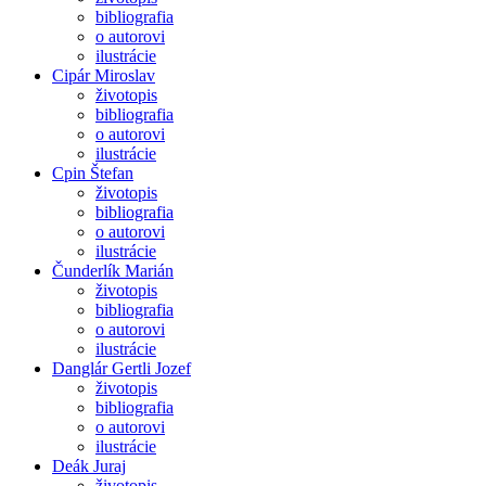
bibliografia
o autorovi
ilustrácie
Cipár Miroslav
životopis
bibliografia
o autorovi
ilustrácie
Cpin Štefan
životopis
bibliografia
o autorovi
ilustrácie
Čunderlík Marián
životopis
bibliografia
o autorovi
ilustrácie
Danglár Gertli Jozef
životopis
bibliografia
o autorovi
ilustrácie
Deák Juraj
životopis