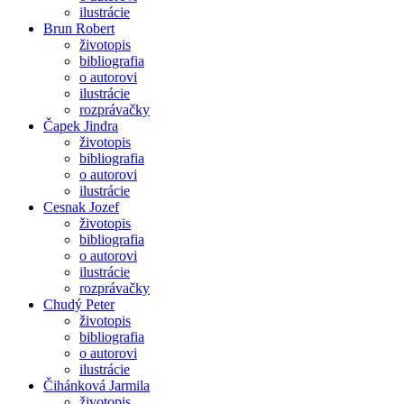
ilustrácie
Brun Robert
životopis
bibliografia
o autorovi
ilustrácie
rozprávačky
Čapek Jindra
životopis
bibliografia
o autorovi
ilustrácie
Cesnak Jozef
životopis
bibliografia
o autorovi
ilustrácie
rozprávačky
Chudý Peter
životopis
bibliografia
o autorovi
ilustrácie
Čihánková Jarmila
životopis