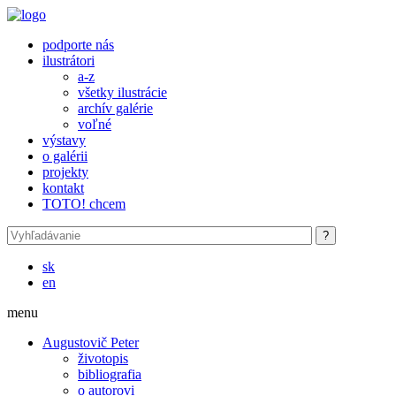
Skočiť na hlavný obsah
podporte nás
ilustrátori
a-z
všetky ilustrácie
archív galérie
voľné
výstavy
o galérii
projekty
kontakt
TOTO! chcem
sk
en
menu
Augustovič Peter
životopis
bibliografia
o autorovi