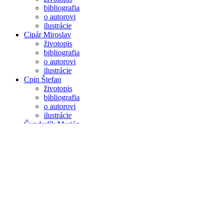
bibliografia
o autorovi
ilustrácie
Cipár Miroslav
životopis
bibliografia
o autorovi
ilustrácie
Cpin Štefan
životopis
bibliografia
o autorovi
ilustrácie
Čunderlík Marián
životopis
bibliografia
o autorovi
ilustrácie
Danglár Gertli Jozef
životopis
bibliografia
o autorovi
ilustrácie
Deák Juraj
životopis