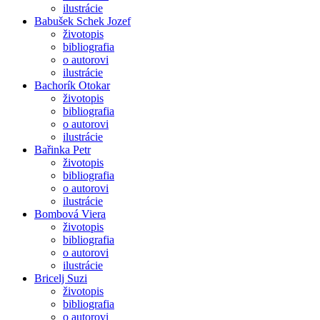
ilustrácie
Babušek Schek Jozef
životopis
bibliografia
o autorovi
ilustrácie
Bachorík Otokar
životopis
bibliografia
o autorovi
ilustrácie
Bařinka Petr
životopis
bibliografia
o autorovi
ilustrácie
Bombová Viera
životopis
bibliografia
o autorovi
ilustrácie
Bricelj Suzi
životopis
bibliografia
o autorovi