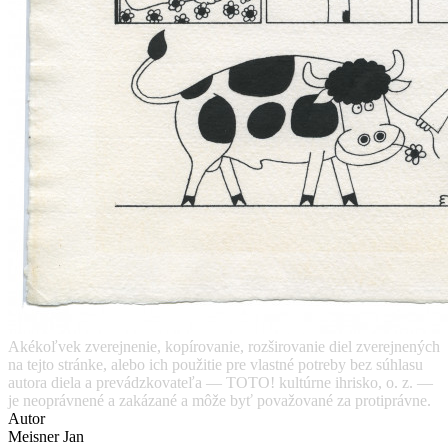
Akékoľvek zverejnenie, kopírovanie, rozširovanie diel zverejnených
na tejto stránke, alebo ich použitie pre vlastné potreby bez súhlasu
autora diela a prevádzkovateľa — TOTO! kultúrne ihrisko, o. z. —
je neoprávnené a zakázané a môže byť považované za protiprávne.
Autor
Meisner Jan