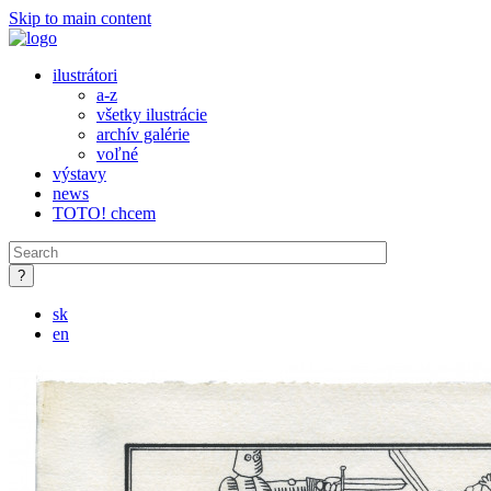
Skip to main content
ilustrátori
a-z
všetky ilustrácie
archív galérie
voľné
výstavy
news
TOTO! chcem
sk
en