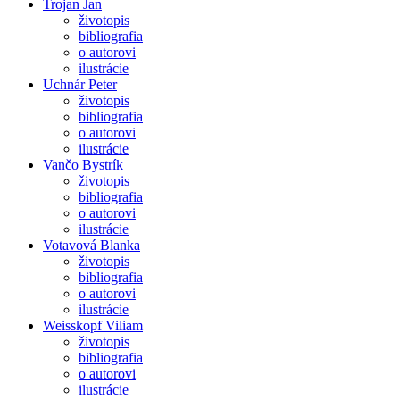
Trojan Jan
životopis
bibliografia
o autorovi
ilustrácie
Uchnár Peter
životopis
bibliografia
o autorovi
ilustrácie
Vančo Bystrík
životopis
bibliografia
o autorovi
ilustrácie
Votavová Blanka
životopis
bibliografia
o autorovi
ilustrácie
Weisskopf Viliam
životopis
bibliografia
o autorovi
ilustrácie