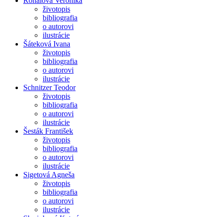
Rónaiová Veronika
životopis
bibliografia
o autorovi
ilustrácie
Šáteková Ivana
životopis
bibliografia
o autorovi
ilustrácie
Schnitzer Teodor
životopis
bibliografia
o autorovi
ilustrácie
Šesták František
životopis
bibliografia
o autorovi
ilustrácie
Sigetová Agneša
životopis
bibliografia
o autorovi
ilustrácie