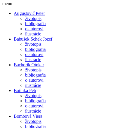
menu
Augustovič Peter
životopis
bibliografia
o autorovi
ilustrácie
Babušek Schek Jozef
životopis
bibliografia
o autorovi
ilustrácie
Bachorík Otokar
životopis
bibliografia
o autorovi
ilustrácie
Bařinka Petr
životopis
bibliografia
o autorovi
ilustrácie
Bombová Viera
životopis
bibliografia