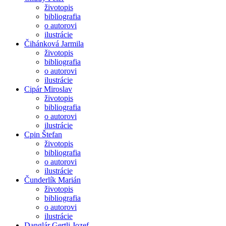
životopis
bibliografia
o autorovi
ilustrácie
Čihánková Jarmila
životopis
bibliografia
o autorovi
ilustrácie
Cipár Miroslav
životopis
bibliografia
o autorovi
ilustrácie
Cpin Štefan
životopis
bibliografia
o autorovi
ilustrácie
Čunderlík Marián
životopis
bibliografia
o autorovi
ilustrácie
Danglár Gertli Jozef