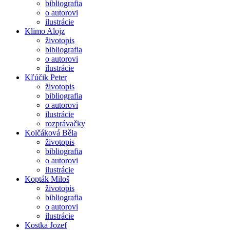
bibliografia
o autorovi
ilustrácie
Klimo Alojz
životopis
bibliografia
o autorovi
ilustrácie
Kľúčik Peter
životopis
bibliografia
o autorovi
ilustrácie
rozprávačky
Kolčáková Běla
životopis
bibliografia
o autorovi
ilustrácie
Kopták Miloš
životopis
bibliografia
o autorovi
ilustrácie
Kostka Jozef