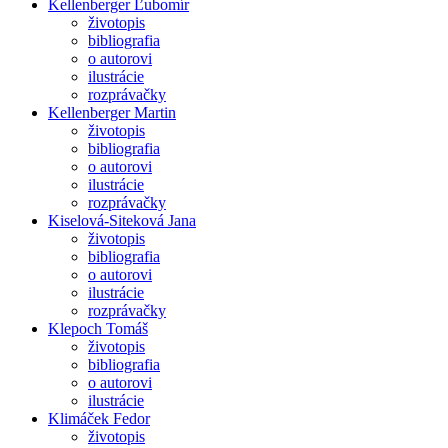
Kellenberger Ľubomír
životopis
bibliografia
o autorovi
ilustrácie
rozprávačky
Kellenberger Martin
životopis
bibliografia
o autorovi
ilustrácie
rozprávačky
Kiselová-Siteková Jana
životopis
bibliografia
o autorovi
ilustrácie
rozprávačky
Klepoch Tomáš
životopis
bibliografia
o autorovi
ilustrácie
Klimáček Fedor
životopis