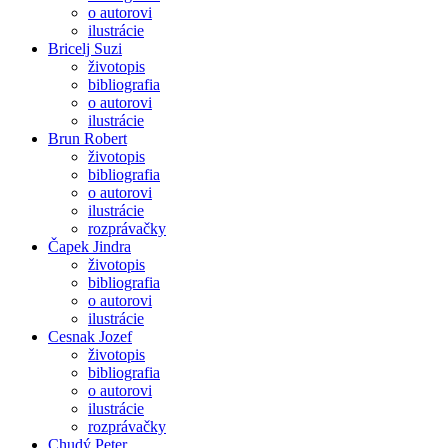
o autorovi
ilustrácie
Bricelj Suzi
životopis
bibliografia
o autorovi
ilustrácie
Brun Robert
životopis
bibliografia
o autorovi
ilustrácie
rozprávačky
Čapek Jindra
životopis
bibliografia
o autorovi
ilustrácie
Cesnak Jozef
životopis
bibliografia
o autorovi
ilustrácie
rozprávačky
Chudý Peter