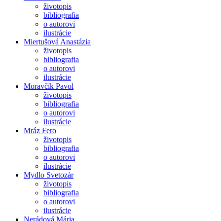
životopis
bibliografia
o autorovi
ilustrácie
Miertušová Anastázia
životopis
bibliografia
o autorovi
ilustrácie
Moravčík Pavol
životopis
bibliografia
o autorovi
ilustrácie
Mráz Fero
životopis
bibliografia
o autorovi
ilustrácie
Mydlo Svetozár
životopis
bibliografia
o autorovi
ilustrácie
Nerádová Mária