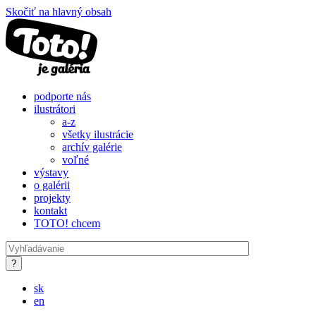
Skočiť na hlavný obsah
podporte nás
ilustrátori
a-z
všetky ilustrácie
archív galérie
voľné
výstavy
o galérii
projekty
kontakt
TOTO! chcem
sk
en