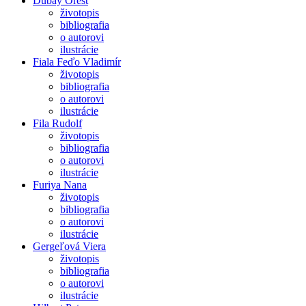
Dubay Orest
životopis
bibliografia
o autorovi
ilustrácie
Fiala Feďo Vladimír
životopis
bibliografia
o autorovi
ilustrácie
Fila Rudolf
životopis
bibliografia
o autorovi
ilustrácie
Furiya Nana
životopis
bibliografia
o autorovi
ilustrácie
Gergeľová Viera
životopis
bibliografia
o autorovi
ilustrácie