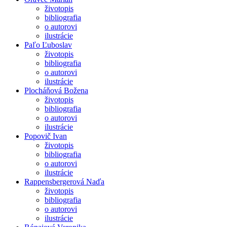
životopis
bibliografia
o autorovi
ilustrácie
Paľo Ľuboslav
životopis
bibliografia
o autorovi
ilustrácie
Plocháňová Božena
životopis
bibliografia
o autorovi
ilustrácie
Popovič Ivan
životopis
bibliografia
o autorovi
ilustrácie
Rappensbergerová Naďa
životopis
bibliografia
o autorovi
ilustrácie