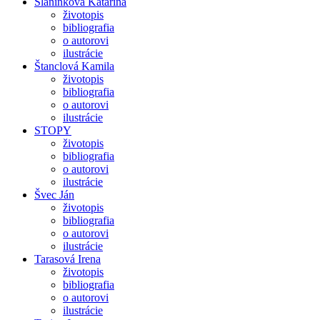
Slaninková Katarína
životopis
bibliografia
o autorovi
ilustrácie
Štanclová Kamila
životopis
bibliografia
o autorovi
ilustrácie
STOPY
životopis
bibliografia
o autorovi
ilustrácie
Švec Ján
životopis
bibliografia
o autorovi
ilustrácie
Tarasová Irena
životopis
bibliografia
o autorovi
ilustrácie