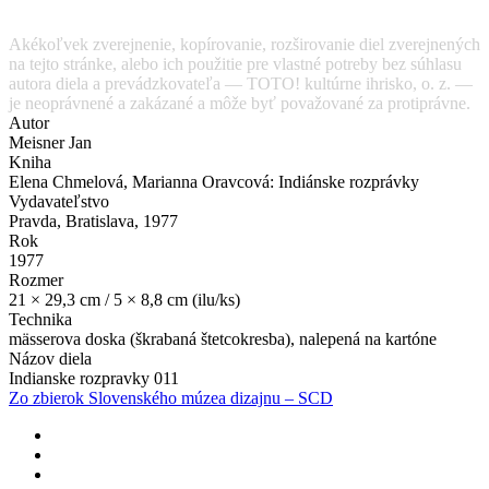
Akékoľvek zverejnenie, kopírovanie, rozširovanie diel zverejnených
na tejto stránke, alebo ich použitie pre vlastné potreby bez súhlasu
autora diela a prevádzkovateľa — TOTO! kultúrne ihrisko, o. z. —
je neoprávnené a zakázané a môže byť považované za protiprávne.
Autor
Meisner Jan
Kniha
Elena Chmelová, Marianna Oravcová: Indiánske rozprávky
Vydavateľstvo
Pravda, Bratislava, 1977
Rok
1977
Rozmer
21 × 29,3 cm / 5 × 8,8 cm (ilu/ks)
Technika
mässerova doska (škrabaná štetcokresba), nalepená na kartóne
Názov diela
Indianske rozpravky 011
Zo zbierok Slovenského múzea dizajnu – SCD