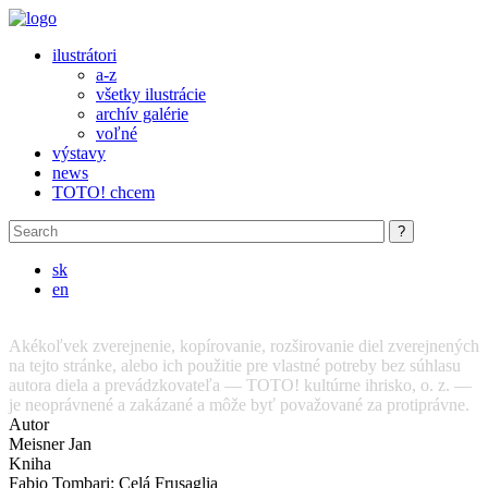
Skip to main content
ilustrátori
a-z
všetky ilustrácie
archív galérie
voľné
výstavy
news
TOTO! chcem
sk
en
Akékoľvek zverejnenie, kopírovanie, rozširovanie diel zverejnených
na tejto stránke, alebo ich použitie pre vlastné potreby bez súhlasu
autora diela a prevádzkovateľa — TOTO! kultúrne ihrisko, o. z. —
je neoprávnené a zakázané a môže byť považované za protiprávne.
Autor
Meisner Jan
Kniha
Fabio Tombari: Celá Frusaglia