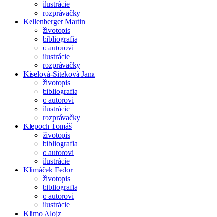
ilustrácie
rozprávačky
Kellenberger Martin
životopis
bibliografia
o autorovi
ilustrácie
rozprávačky
Kiselová-Siteková Jana
životopis
bibliografia
o autorovi
ilustrácie
rozprávačky
Klepoch Tomáš
životopis
bibliografia
o autorovi
ilustrácie
Klimáček Fedor
životopis
bibliografia
o autorovi
ilustrácie
Klimo Alojz