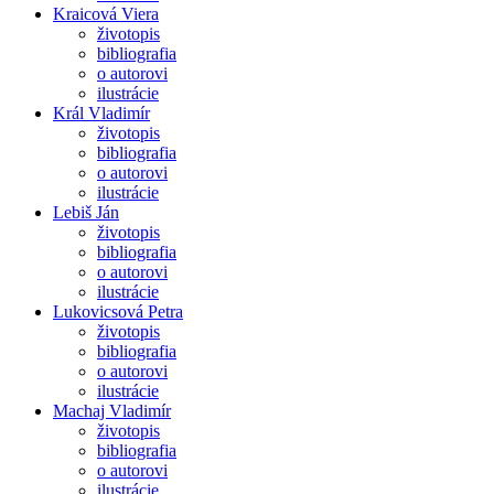
Kraicová Viera
životopis
bibliografia
o autorovi
ilustrácie
Král Vladimír
životopis
bibliografia
o autorovi
ilustrácie
Lebiš Ján
životopis
bibliografia
o autorovi
ilustrácie
Lukovicsová Petra
životopis
bibliografia
o autorovi
ilustrácie
Machaj Vladimír
životopis
bibliografia
o autorovi
ilustrácie