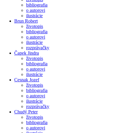
bibliografia
o autorovi
ilustrácie
Brun Robert
životopis
bibliografia
o autorovi
ilustrácie
rozprávačky
Čapek Jindra
životopis
bibliografia
o autorovi
ilustrácie
Cesnak Jozef
životopis
bibliografia
o autorovi
ilustrácie
rozprávačky
Chudý Peter
životopis
bibliografia
o autorovi