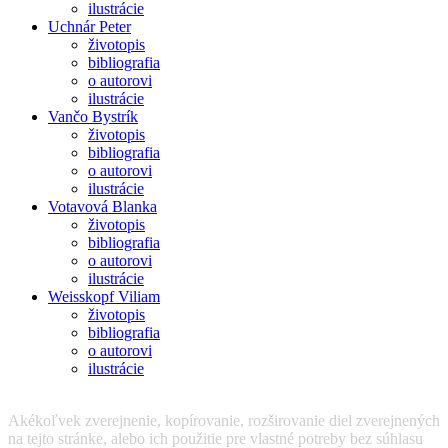
ilustrácie
Uchnár Peter
životopis
bibliografia
o autorovi
ilustrácie
Vančo Bystrík
životopis
bibliografia
o autorovi
ilustrácie
Votavová Blanka
životopis
bibliografia
o autorovi
ilustrácie
Weisskopf Viliam
životopis
bibliografia
o autorovi
ilustrácie
Akékoľvek zverejnenie, kopírovanie, rozširovanie diel zverejnených
na tejto stránke, alebo ich použitie pre vlastné potreby bez súhlasu