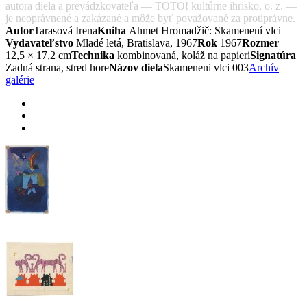
autora diela a prevádzkovateľa — TOTO! kultúrne ihrisko, o. z. —
je neoprávnené a zakázané a môže byť považované za protiprávne.
Autor
Tarasová Irena
Kniha
Ahmet Hromadžič: Skamenení vlci
Vydavateľstvo
Mladé letá, Bratislava, 1967
Rok
1967
Rozmer
12,5 × 17,2 cm
Technika
kombinovaná, koláž na papieri
Signatúra
Zadná strana, stred hore
Názov diela
Skameneni vlci 003
Archív
galérie