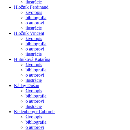
ilustrácie
Hložník Ferdinand
životopis
bibliografia
o autorovi
ilustrácie
Hložník Vincent
životopis
bibliografia
o autorovi
ilustrácie
Hutníková Katarína
životopis
bibliografia
o autorovi
ilustrácie
Kállay Dušan
životopis
bibliografia
o autorovi
ilustrácie
Kellenberger Ľubomír
životopis
bibliografia
o autorovi