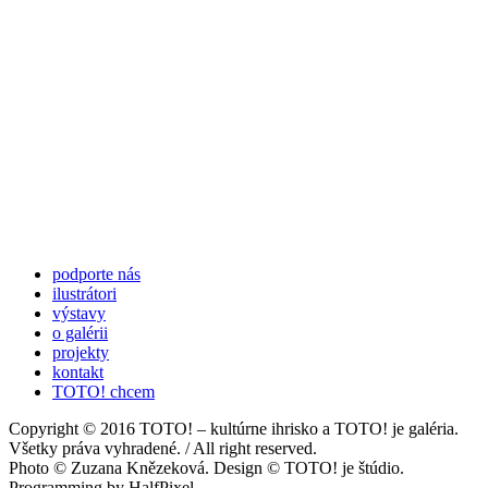
podporte nás
ilustrátori
výstavy
o galérii
projekty
kontakt
TOTO! chcem
Copyright © 2016 TOTO! – kultúrne ihrisko a TOTO! je galéria.
Všetky práva vyhradené. / All right reserved.
Photo © Zuzana Knězeková. Design © TOTO! je štúdio.
Programming by HalfPixel.