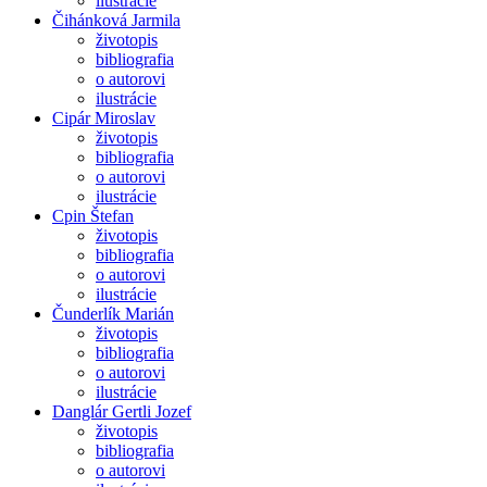
ilustrácie
Čihánková Jarmila
životopis
bibliografia
o autorovi
ilustrácie
Cipár Miroslav
životopis
bibliografia
o autorovi
ilustrácie
Cpin Štefan
životopis
bibliografia
o autorovi
ilustrácie
Čunderlík Marián
životopis
bibliografia
o autorovi
ilustrácie
Danglár Gertli Jozef
životopis
bibliografia
o autorovi