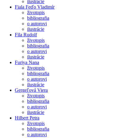
ilustrácie
Fiala Feďo Vladimír
životopis
bibliografia
o autorovi
ilustrácie
Fila Rudolf
životopis
bibliografia
o autorovi
ilustrácie
Furiya Nana
životopis
bibliografia
o autorovi
ilustrácie
Gergeľová Viera
životopis
bibliografia
o autorovi
ilustrácie
Hilbert Petra
životopis
bibliografia
o autorovi