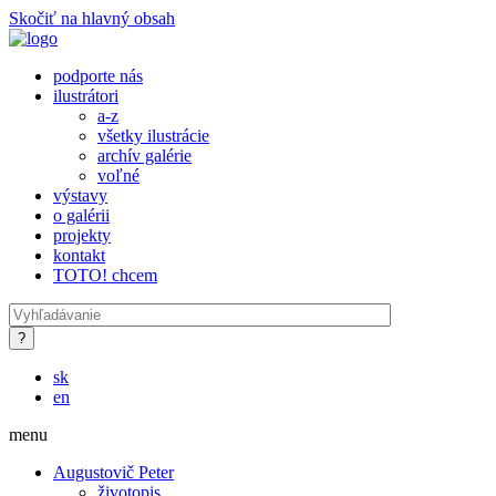
Skočiť na hlavný obsah
podporte nás
ilustrátori
a-z
všetky ilustrácie
archív galérie
voľné
výstavy
o galérii
projekty
kontakt
TOTO! chcem
sk
en
menu
Augustovič Peter
životopis