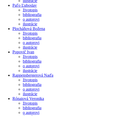
ilustrácie
Paľo Ľuboslav
životopis
bibliografia
o autorovi
ilustrácie
Plocháňová Božena
životopis
bibliografia
o autorovi
ilustrácie
Popovič Ivan
životopis
bibliografia
o autorovi
ilustrácie
Rappensbergerová Naďa
životopis
bibliografia
o autorovi
ilustrácie
Rónaiová Veronika
životopis
bibliografia
o autorovi