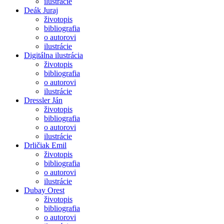
ilustrácie
Deák Juraj
životopis
bibliografia
o autorovi
ilustrácie
Digitálna ilustrácia
životopis
bibliografia
o autorovi
ilustrácie
Dressler Ján
životopis
bibliografia
o autorovi
ilustrácie
Drličiak Emil
životopis
bibliografia
o autorovi
ilustrácie
Dubay Orest
životopis
bibliografia
o autorovi