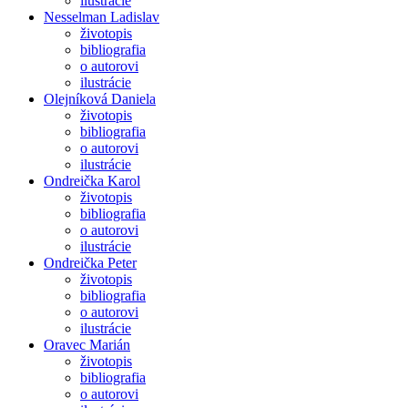
ilustrácie
Nesselman Ladislav
životopis
bibliografia
o autorovi
ilustrácie
Olejníková Daniela
životopis
bibliografia
o autorovi
ilustrácie
Ondreička Karol
životopis
bibliografia
o autorovi
ilustrácie
Ondreička Peter
životopis
bibliografia
o autorovi
ilustrácie
Oravec Marián
životopis
bibliografia
o autorovi