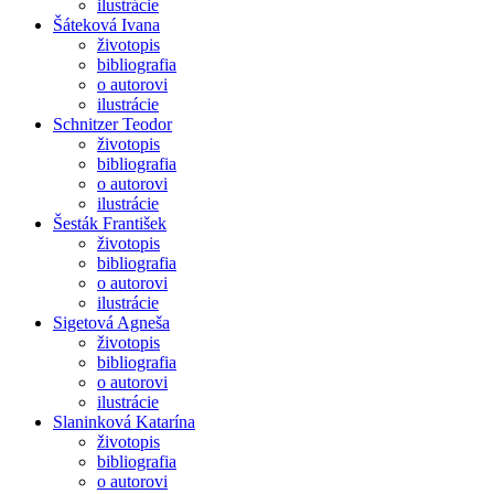
ilustrácie
Šáteková Ivana
životopis
bibliografia
o autorovi
ilustrácie
Schnitzer Teodor
životopis
bibliografia
o autorovi
ilustrácie
Šesták František
životopis
bibliografia
o autorovi
ilustrácie
Sigetová Agneša
životopis
bibliografia
o autorovi
ilustrácie
Slaninková Katarína
životopis
bibliografia
o autorovi