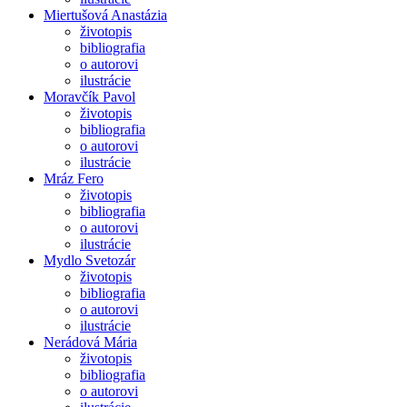
Miertušová Anastázia
životopis
bibliografia
o autorovi
ilustrácie
Moravčík Pavol
životopis
bibliografia
o autorovi
ilustrácie
Mráz Fero
životopis
bibliografia
o autorovi
ilustrácie
Mydlo Svetozár
životopis
bibliografia
o autorovi
ilustrácie
Nerádová Mária
životopis
bibliografia
o autorovi