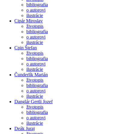
bibliografia
o autorovi
ilustrácie
Cipár Miroslav
životopis
bibliografia
o autorovi
ilustrácie
Cpin Štefan
životopis
bibliografia
o autorovi
ilustrácie
Čunderlík Marián
životopis
bibliografia
o autorovi
ilustrácie
Danglár Gertli Jozef
životopis
bibliografia
o autorovi
ilustrácie
Deák Juraj
životopis