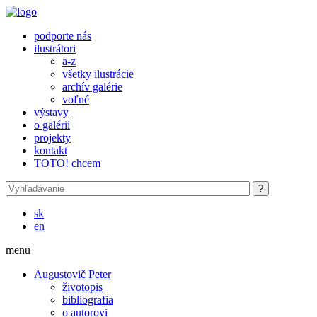
Skočiť na hlavný obsah
podporte nás
ilustrátori
a-z
všetky ilustrácie
archív galérie
voľné
výstavy
o galérii
projekty
kontakt
TOTO! chcem
sk
en
menu
Augustovič Peter
životopis
bibliografia
o autorovi