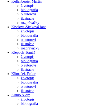
Kellenberger Martin
životopis
bibliografia
o autorovi
ilustrácie
rozprávačky
Kiselová-Siteková Jana
životopis
bibliografia
o autorovi
ilustrácie
rozprávačky
Klepoch Tomáš
životopis
bibliografia
o autorovi
ilustrácie
Klimáček Fedor
životopis
bibliografia
o autorovi
ilustrácie
Klimo Alojz
životopis
bibliografia