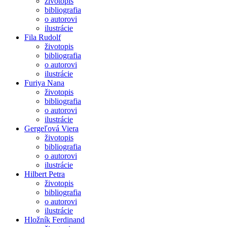
životopis
bibliografia
o autorovi
ilustrácie
Fila Rudolf
životopis
bibliografia
o autorovi
ilustrácie
Furiya Nana
životopis
bibliografia
o autorovi
ilustrácie
Gergeľová Viera
životopis
bibliografia
o autorovi
ilustrácie
Hilbert Petra
životopis
bibliografia
o autorovi
ilustrácie
Hložník Ferdinand