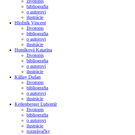
životopis
bibliografia
o autorovi
ilustrácie
Hložník Vincent
životopis
bibliografia
o autorovi
ilustrácie
Hutníková Katarína
životopis
bibliografia
o autorovi
ilustrácie
Kállay Dušan
životopis
bibliografia
o autorovi
ilustrácie
Kellenberger Ľubomír
životopis
bibliografia
o autorovi
ilustrácie
rozprávačky