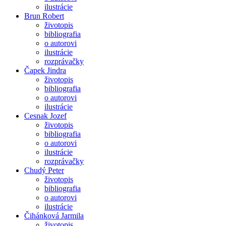
ilustrácie
Brun Robert
životopis
bibliografia
o autorovi
ilustrácie
rozprávačky
Čapek Jindra
životopis
bibliografia
o autorovi
ilustrácie
Cesnak Jozef
životopis
bibliografia
o autorovi
ilustrácie
rozprávačky
Chudý Peter
životopis
bibliografia
o autorovi
ilustrácie
Čihánková Jarmila
životopis