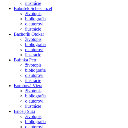
ilustrácie
Babušek Schek Jozef
životopis
bibliografia
o autorovi
ilustrácie
Bachorík Otokar
životopis
bibliografia
o autorovi
ilustrácie
Bařinka Petr
životopis
bibliografia
o autorovi
ilustrácie
Bombová Viera
životopis
bibliografia
o autorovi
ilustrácie
Bricelj Suzi
životopis
bibliografia
o autorovi