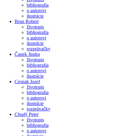
bibliografia
o autorovi
ilustrácie
Brun Robert
životopis
bibliografia
o autorovi
ilustrácie
rozprávačky
Čapek Jindra
životopis
bibliografia
o autorovi
ilustrácie
Cesnak Jozef
životopis
bibliografia
o autorovi
ilustrácie
rozprávačky
Chudý Peter
životopis
bibliografia
o autorovi