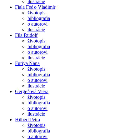
ilustrácie
Fiala Feďo Vladimír
životopis
bibliografia
o autorovi
ilustrácie
Fila Rudolf
životopis
bibliografia
o autorovi
ilustrácie
Furiya Nana
životopis
bibliografia
o autorovi
ilustrácie
Gergeľová Viera
životopis
bibliografia
o autorovi
ilustrácie
Hilbert Petra
životopis
bibliografia
o autorovi