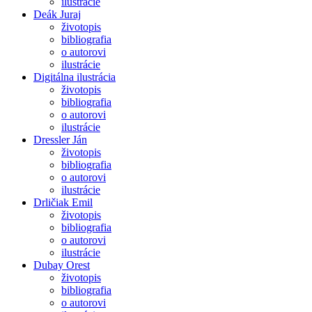
ilustrácie
Deák Juraj
životopis
bibliografia
o autorovi
ilustrácie
Digitálna ilustrácia
životopis
bibliografia
o autorovi
ilustrácie
Dressler Ján
životopis
bibliografia
o autorovi
ilustrácie
Drličiak Emil
životopis
bibliografia
o autorovi
ilustrácie
Dubay Orest
životopis
bibliografia
o autorovi