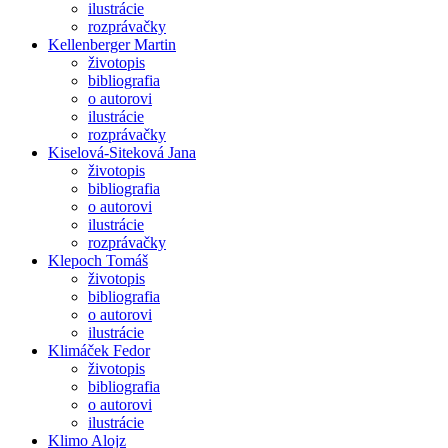
ilustrácie
rozprávačky
Kellenberger Martin
životopis
bibliografia
o autorovi
ilustrácie
rozprávačky
Kiselová-Siteková Jana
životopis
bibliografia
o autorovi
ilustrácie
rozprávačky
Klepoch Tomáš
životopis
bibliografia
o autorovi
ilustrácie
Klimáček Fedor
životopis
bibliografia
o autorovi
ilustrácie
Klimo Alojz