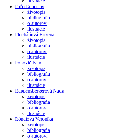
ilustrácie
Paľo Ľuboslav
životopis
bibliografia
o autorovi
ilustrácie
Plocháňová Božena
životopis
bibliografia
o autorovi
ilustrácie
Popovič Ivan
životopis
bibliografia
o autorovi
ilustrácie
Rappensbergerová Naďa
životopis
bibliografia
o autorovi
ilustrácie
Rónaiová Veronika
životopis
bibliografia
o autorovi