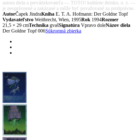
autora diela a prevádzkovateľa — TOTO! kultúrne ihrisko, o. z. —
je neoprávnené a zakázané a môže byť považované za protiprávne.
Autor
Čapek Jindra
Kniha
E. T. A. Hofmann: Der Goldne Topf
Vydavateľstvo
Weitbrecht, Wien, 1995
Rok
1994
Rozmer
21,5 × 29 cm
Technika
gvaš
Signatúra
Vpravo dole
Názov diela
Der Goldne Topf 006
Súkromná zbierka