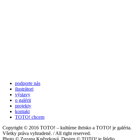
podporte nás
ilustrátori
výstavy
o galérii
projekty
kontakt
TOTO! chcem
Copyright © 2016 TOTO! – kultúrne ihrisko a TOTO! je galéria.
Všetky práva vyhradené. / All right reserved.
Photo © Zuzana Knězeková. Design © TOTO! je štúdio.