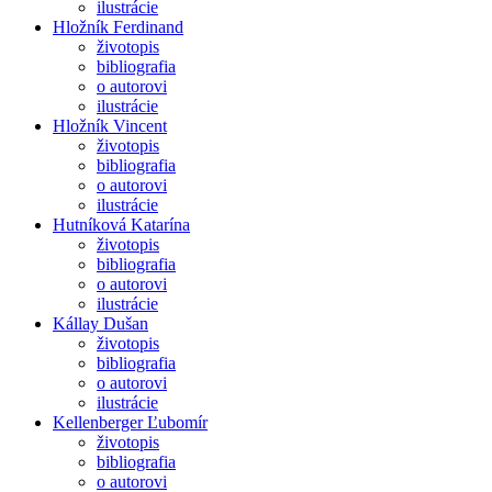
ilustrácie
Hložník Ferdinand
životopis
bibliografia
o autorovi
ilustrácie
Hložník Vincent
životopis
bibliografia
o autorovi
ilustrácie
Hutníková Katarína
životopis
bibliografia
o autorovi
ilustrácie
Kállay Dušan
životopis
bibliografia
o autorovi
ilustrácie
Kellenberger Ľubomír
životopis
bibliografia
o autorovi