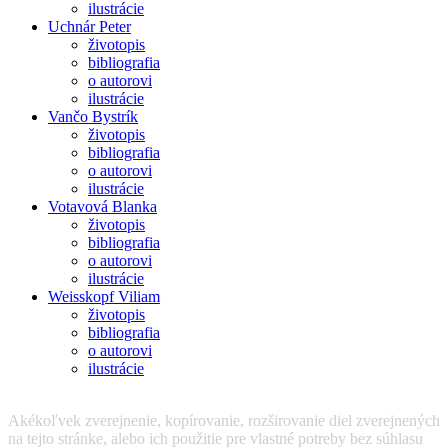
ilustrácie
Uchnár Peter
životopis
bibliografia
o autorovi
ilustrácie
Vančo Bystrík
životopis
bibliografia
o autorovi
ilustrácie
Votavová Blanka
životopis
bibliografia
o autorovi
ilustrácie
Weisskopf Viliam
životopis
bibliografia
o autorovi
ilustrácie
Akékoľvek zverejnenie, kopírovanie, rozširovanie diel zverejnených
na tejto stránke, alebo ich použitie pre vlastné potreby bez súhlasu