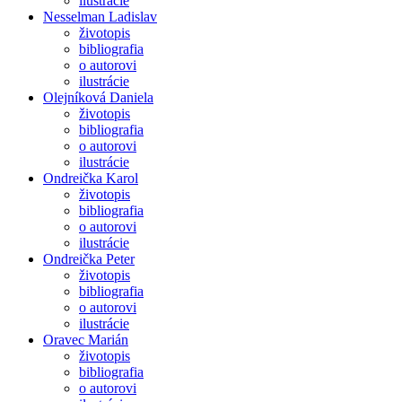
ilustrácie
Nesselman Ladislav
životopis
bibliografia
o autorovi
ilustrácie
Olejníková Daniela
životopis
bibliografia
o autorovi
ilustrácie
Ondreička Karol
životopis
bibliografia
o autorovi
ilustrácie
Ondreička Peter
životopis
bibliografia
o autorovi
ilustrácie
Oravec Marián
životopis
bibliografia
o autorovi