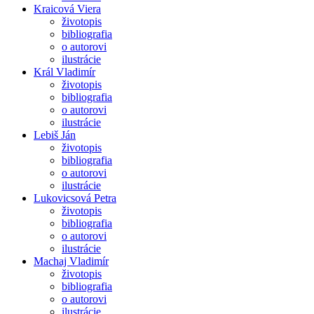
Kraicová Viera
životopis
bibliografia
o autorovi
ilustrácie
Král Vladimír
životopis
bibliografia
o autorovi
ilustrácie
Lebiš Ján
životopis
bibliografia
o autorovi
ilustrácie
Lukovicsová Petra
životopis
bibliografia
o autorovi
ilustrácie
Machaj Vladimír
životopis
bibliografia
o autorovi
ilustrácie