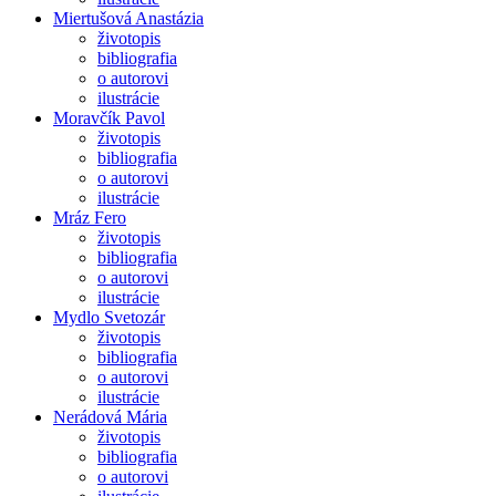
Miertušová Anastázia
životopis
bibliografia
o autorovi
ilustrácie
Moravčík Pavol
životopis
bibliografia
o autorovi
ilustrácie
Mráz Fero
životopis
bibliografia
o autorovi
ilustrácie
Mydlo Svetozár
životopis
bibliografia
o autorovi
ilustrácie
Nerádová Mária
životopis
bibliografia
o autorovi