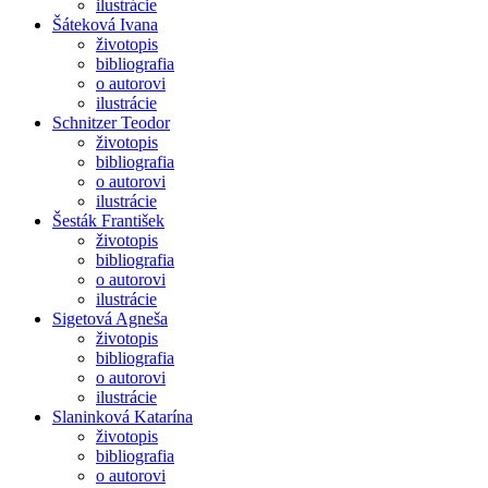
ilustrácie
Šáteková Ivana
životopis
bibliografia
o autorovi
ilustrácie
Schnitzer Teodor
životopis
bibliografia
o autorovi
ilustrácie
Šesták František
životopis
bibliografia
o autorovi
ilustrácie
Sigetová Agneša
životopis
bibliografia
o autorovi
ilustrácie
Slaninková Katarína
životopis
bibliografia
o autorovi