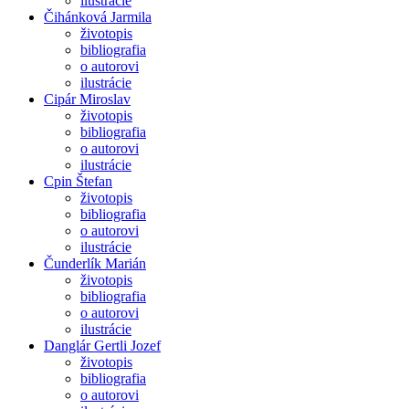
ilustrácie
Čihánková Jarmila
životopis
bibliografia
o autorovi
ilustrácie
Cipár Miroslav
životopis
bibliografia
o autorovi
ilustrácie
Cpin Štefan
životopis
bibliografia
o autorovi
ilustrácie
Čunderlík Marián
životopis
bibliografia
o autorovi
ilustrácie
Danglár Gertli Jozef
životopis
bibliografia
o autorovi