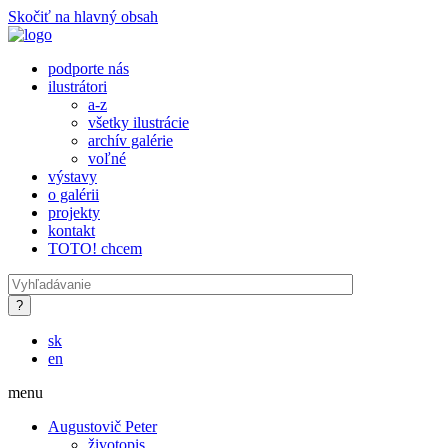
Skočiť na hlavný obsah
podporte nás
ilustrátori
a-z
všetky ilustrácie
archív galérie
voľné
výstavy
o galérii
projekty
kontakt
TOTO! chcem
sk
en
menu
Augustovič Peter
životopis