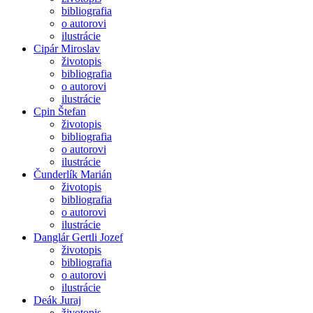
bibliografia
o autorovi
ilustrácie
Cipár Miroslav
životopis
bibliografia
o autorovi
ilustrácie
Cpin Štefan
životopis
bibliografia
o autorovi
ilustrácie
Čunderlík Marián
životopis
bibliografia
o autorovi
ilustrácie
Danglár Gertli Jozef
životopis
bibliografia
o autorovi
ilustrácie
Deák Juraj
životopis