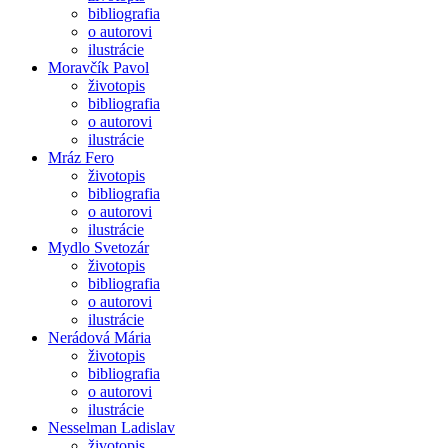
bibliografia
o autorovi
ilustrácie
Moravčík Pavol
životopis
bibliografia
o autorovi
ilustrácie
Mráz Fero
životopis
bibliografia
o autorovi
ilustrácie
Mydlo Svetozár
životopis
bibliografia
o autorovi
ilustrácie
Nerádová Mária
životopis
bibliografia
o autorovi
ilustrácie
Nesselman Ladislav
životopis