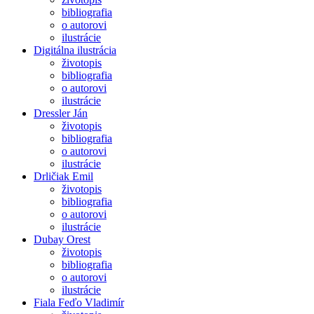
bibliografia
o autorovi
ilustrácie
Digitálna ilustrácia
životopis
bibliografia
o autorovi
ilustrácie
Dressler Ján
životopis
bibliografia
o autorovi
ilustrácie
Drličiak Emil
životopis
bibliografia
o autorovi
ilustrácie
Dubay Orest
životopis
bibliografia
o autorovi
ilustrácie
Fiala Feďo Vladimír