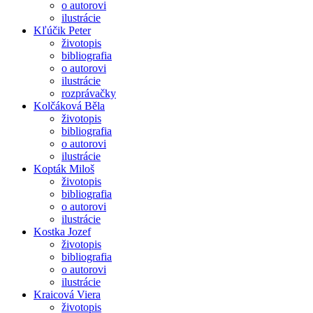
o autorovi
ilustrácie
Kľúčik Peter
životopis
bibliografia
o autorovi
ilustrácie
rozprávačky
Kolčáková Běla
životopis
bibliografia
o autorovi
ilustrácie
Kopták Miloš
životopis
bibliografia
o autorovi
ilustrácie
Kostka Jozef
životopis
bibliografia
o autorovi
ilustrácie
Kraicová Viera
životopis