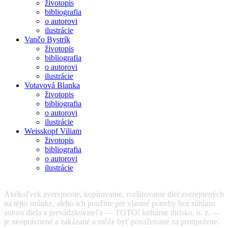
životopis
bibliografia
o autorovi
ilustrácie
Vančo Bystrík
životopis
bibliografia
o autorovi
ilustrácie
Votavová Blanka
životopis
bibliografia
o autorovi
ilustrácie
Weisskopf Viliam
životopis
bibliografia
o autorovi
ilustrácie
Akékoľvek zverejnenie, kopírovanie, rozširovanie diel zverejnených
na tejto stránke, alebo ich použitie pre vlastné potreby bez súhlasu
autora diela a prevádzkovateľa — TOTO! kultúrne ihrisko, o. z. —
je neoprávnené a zakázané a môže byť považované za protiprávne.