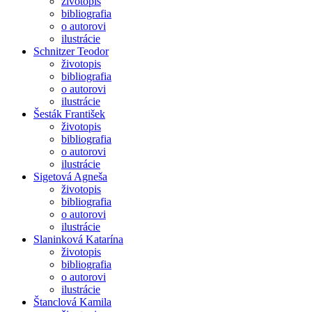
životopis
bibliografia
o autorovi
ilustrácie
Schnitzer Teodor
životopis
bibliografia
o autorovi
ilustrácie
Šesták František
životopis
bibliografia
o autorovi
ilustrácie
Sigetová Agneša
životopis
bibliografia
o autorovi
ilustrácie
Slaninková Katarína
životopis
bibliografia
o autorovi
ilustrácie
Štanclová Kamila