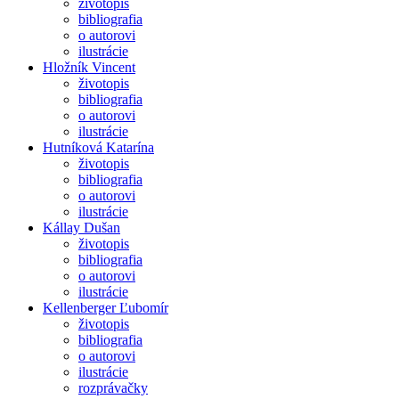
životopis
bibliografia
o autorovi
ilustrácie
Hložník Vincent
životopis
bibliografia
o autorovi
ilustrácie
Hutníková Katarína
životopis
bibliografia
o autorovi
ilustrácie
Kállay Dušan
životopis
bibliografia
o autorovi
ilustrácie
Kellenberger Ľubomír
životopis
bibliografia
o autorovi
ilustrácie
rozprávačky