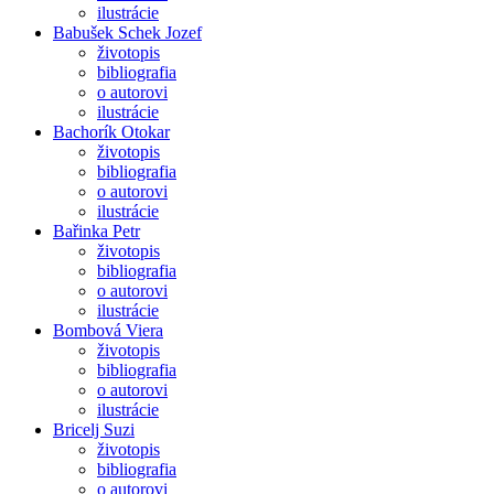
ilustrácie
Babušek Schek Jozef
životopis
bibliografia
o autorovi
ilustrácie
Bachorík Otokar
životopis
bibliografia
o autorovi
ilustrácie
Bařinka Petr
životopis
bibliografia
o autorovi
ilustrácie
Bombová Viera
životopis
bibliografia
o autorovi
ilustrácie
Bricelj Suzi
životopis
bibliografia
o autorovi