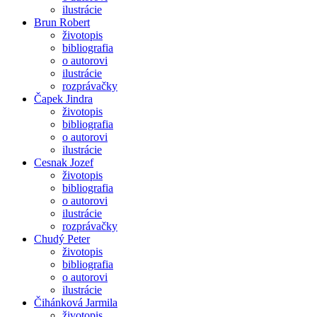
ilustrácie
Brun Robert
životopis
bibliografia
o autorovi
ilustrácie
rozprávačky
Čapek Jindra
životopis
bibliografia
o autorovi
ilustrácie
Cesnak Jozef
životopis
bibliografia
o autorovi
ilustrácie
rozprávačky
Chudý Peter
životopis
bibliografia
o autorovi
ilustrácie
Čihánková Jarmila
životopis