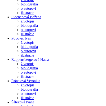
bibliografia
o autorovi
ilustrácie
Plocháňová Božena
životopis
bibliografia
o autorovi
ilustrácie
Popovič Ivan
životopis
bibliografia
o autorovi
ilustrácie
Rappensbergerová Naďa
životopis
bibliografia
o autorovi
ilustrácie
Rónaiová Veronika
životopis
bibliografia
o autorovi
ilustrácie
Šáteková Ivana