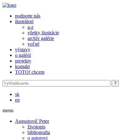
Skočiť na hlavný obsah
podporte nás
ilustrátori
a-z
všetky ilustrácie
archív galérie
voľné
výstavy
o galérii
projekty
kontakt
TOTO! chcem
sk
en
menu
Augustovič Peter
životopis
bibliografia
o autorovi