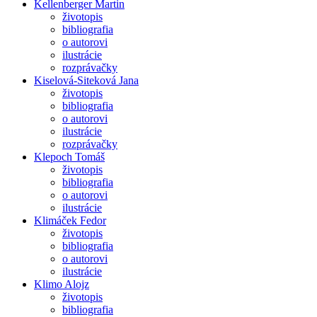
Kellenberger Martin
životopis
bibliografia
o autorovi
ilustrácie
rozprávačky
Kiselová-Siteková Jana
životopis
bibliografia
o autorovi
ilustrácie
rozprávačky
Klepoch Tomáš
životopis
bibliografia
o autorovi
ilustrácie
Klimáček Fedor
životopis
bibliografia
o autorovi
ilustrácie
Klimo Alojz
životopis
bibliografia