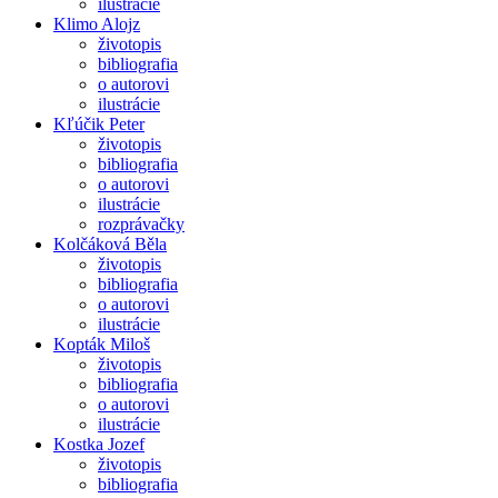
ilustrácie
Klimo Alojz
životopis
bibliografia
o autorovi
ilustrácie
Kľúčik Peter
životopis
bibliografia
o autorovi
ilustrácie
rozprávačky
Kolčáková Běla
životopis
bibliografia
o autorovi
ilustrácie
Kopták Miloš
životopis
bibliografia
o autorovi
ilustrácie
Kostka Jozef
životopis
bibliografia