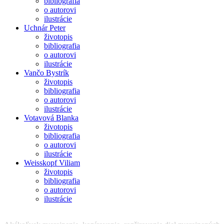
bibliografia
o autorovi
ilustrácie
Uchnár Peter
životopis
bibliografia
o autorovi
ilustrácie
Vančo Bystrík
životopis
bibliografia
o autorovi
ilustrácie
Votavová Blanka
životopis
bibliografia
o autorovi
ilustrácie
Weisskopf Viliam
životopis
bibliografia
o autorovi
ilustrácie