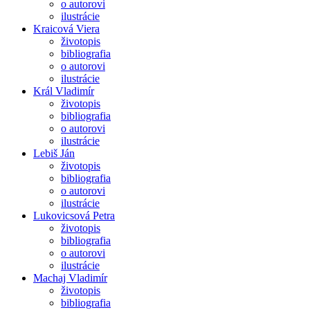
o autorovi
ilustrácie
Kraicová Viera
životopis
bibliografia
o autorovi
ilustrácie
Král Vladimír
životopis
bibliografia
o autorovi
ilustrácie
Lebiš Ján
životopis
bibliografia
o autorovi
ilustrácie
Lukovicsová Petra
životopis
bibliografia
o autorovi
ilustrácie
Machaj Vladimír
životopis
bibliografia