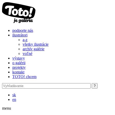
Skočiť na hlavný obsah
podporte nás
ilustrátori
a-z
všetky ilustrácie
archív galérie
voľné
výstavy
o galérii
projekty
kontakt
TOTO! chcem
sk
en
menu