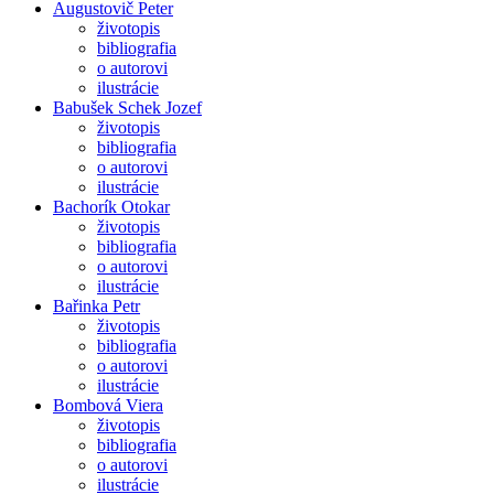
Augustovič Peter
životopis
bibliografia
o autorovi
ilustrácie
Babušek Schek Jozef
životopis
bibliografia
o autorovi
ilustrácie
Bachorík Otokar
životopis
bibliografia
o autorovi
ilustrácie
Bařinka Petr
životopis
bibliografia
o autorovi
ilustrácie
Bombová Viera
životopis
bibliografia
o autorovi
ilustrácie