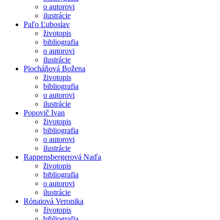
o autorovi
ilustrácie
Paľo Ľuboslav
životopis
bibliografia
o autorovi
ilustrácie
Plocháňová Božena
životopis
bibliografia
o autorovi
ilustrácie
Popovič Ivan
životopis
bibliografia
o autorovi
ilustrácie
Rappensbergerová Naďa
životopis
bibliografia
o autorovi
ilustrácie
Rónaiová Veronika
životopis
bibliografia