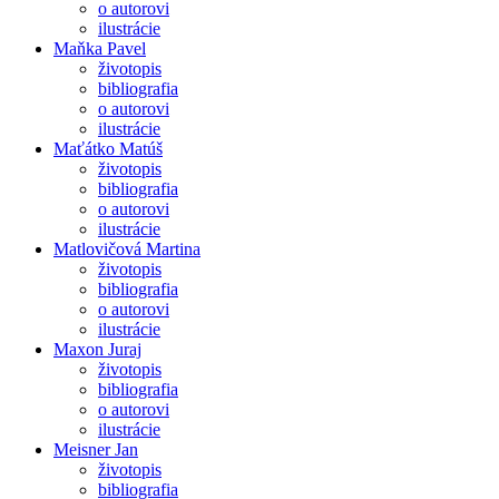
o autorovi
ilustrácie
Maňka Pavel
životopis
bibliografia
o autorovi
ilustrácie
Maťátko Matúš
životopis
bibliografia
o autorovi
ilustrácie
Matlovičová Martina
životopis
bibliografia
o autorovi
ilustrácie
Maxon Juraj
životopis
bibliografia
o autorovi
ilustrácie
Meisner Jan
životopis
bibliografia