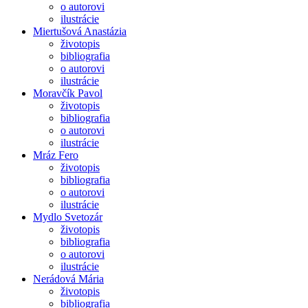
o autorovi
ilustrácie
Miertušová Anastázia
životopis
bibliografia
o autorovi
ilustrácie
Moravčík Pavol
životopis
bibliografia
o autorovi
ilustrácie
Mráz Fero
životopis
bibliografia
o autorovi
ilustrácie
Mydlo Svetozár
životopis
bibliografia
o autorovi
ilustrácie
Nerádová Mária
životopis
bibliografia