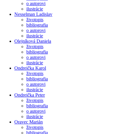
o autorovi
ilustrácie
Nesselman Ladislav
životopis
bibliografia
o autorovi
ilustrácie
Olejníková Daniela
životopis
bibliografia
o autorovi
ilustrácie
Ondreička Karol
životopis
bibliografia
o autorovi
ilustrácie
Ondreička Peter
životopis
bibliografia
o autorovi
ilustrácie
Oravec Marián
životopis
bibliografia