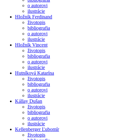
o autorovi
ilustrácie
Hložník Ferdinand
životopis
bibliografia
o autorovi
ilustrácie
Hložník Vincent
životopis
bibliografia
o autorovi
ilustrácie
Hutníková Katarína
životopis
bibliografia
o autorovi
ilustrácie
Kállay Dušan
životopis
bibliografia
o autorovi
ilustrácie
Kellenberger Ľubomír
životopis