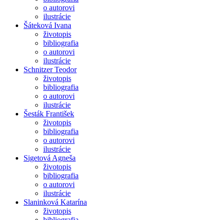
o autorovi
ilustrácie
Šáteková Ivana
životopis
bibliografia
o autorovi
ilustrácie
Schnitzer Teodor
životopis
bibliografia
o autorovi
ilustrácie
Šesták František
životopis
bibliografia
o autorovi
ilustrácie
Sigetová Agneša
životopis
bibliografia
o autorovi
ilustrácie
Slaninková Katarína
životopis
bibliografia