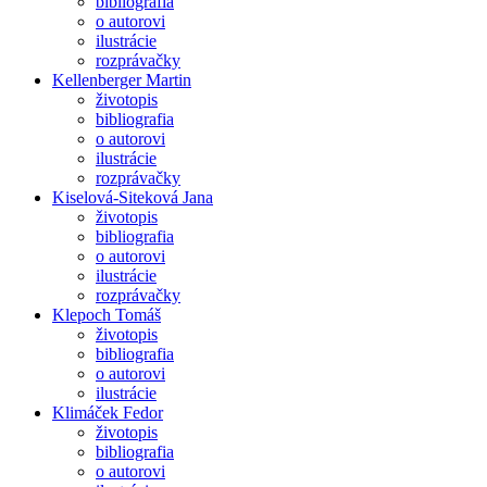
bibliografia
o autorovi
ilustrácie
rozprávačky
Kellenberger Martin
životopis
bibliografia
o autorovi
ilustrácie
rozprávačky
Kiselová-Siteková Jana
životopis
bibliografia
o autorovi
ilustrácie
rozprávačky
Klepoch Tomáš
životopis
bibliografia
o autorovi
ilustrácie
Klimáček Fedor
životopis
bibliografia
o autorovi