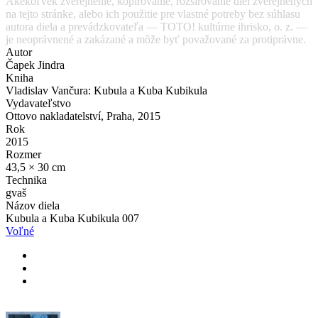
Akékoľvek zverejnenie, kopírovanie, rozširovanie diel zverejnených
na tejto stránke, alebo ich použitie pre vlastné potreby bez súhlasu
autora diela a prevádzkovateľa — TOTO! kultúrne ihrisko, o. z. —
je neoprávnené a zakázané a môže byť považované za protiprávne.
Autor
Čapek Jindra
Kniha
Vladislav Vančura: Kubula a Kuba Kubikula
Vydavateľstvo
Ottovo nakladatelství, Praha, 2015
Rok
2015
Rozmer
43,5 × 30 cm
Technika
gvaš
Názov diela
Kubula a Kuba Kubikula 007
Voľné