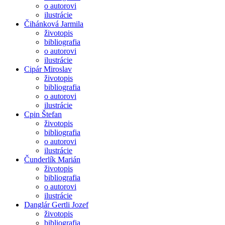
o autorovi
ilustrácie
Čihánková Jarmila
životopis
bibliografia
o autorovi
ilustrácie
Cipár Miroslav
životopis
bibliografia
o autorovi
ilustrácie
Cpin Štefan
životopis
bibliografia
o autorovi
ilustrácie
Čunderlík Marián
životopis
bibliografia
o autorovi
ilustrácie
Danglár Gertli Jozef
životopis
bibliografia