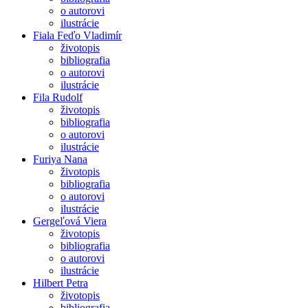
o autorovi
ilustrácie
Fiala Feďo Vladimír
životopis
bibliografia
o autorovi
ilustrácie
Fila Rudolf
životopis
bibliografia
o autorovi
ilustrácie
Furiya Nana
životopis
bibliografia
o autorovi
ilustrácie
Gergeľová Viera
životopis
bibliografia
o autorovi
ilustrácie
Hilbert Petra
životopis
bibliografia