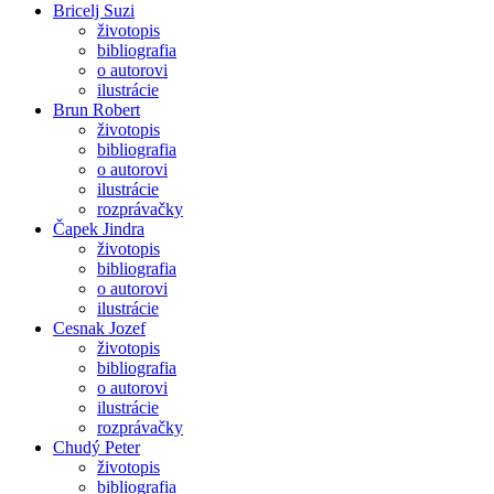
Bricelj Suzi
životopis
bibliografia
o autorovi
ilustrácie
Brun Robert
životopis
bibliografia
o autorovi
ilustrácie
rozprávačky
Čapek Jindra
životopis
bibliografia
o autorovi
ilustrácie
Cesnak Jozef
životopis
bibliografia
o autorovi
ilustrácie
rozprávačky
Chudý Peter
životopis
bibliografia