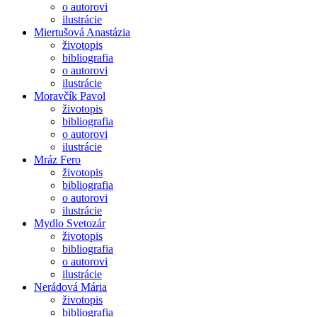
o autorovi
ilustrácie
Miertušová Anastázia
životopis
bibliografia
o autorovi
ilustrácie
Moravčík Pavol
životopis
bibliografia
o autorovi
ilustrácie
Mráz Fero
životopis
bibliografia
o autorovi
ilustrácie
Mydlo Svetozár
životopis
bibliografia
o autorovi
ilustrácie
Nerádová Mária
životopis
bibliografia