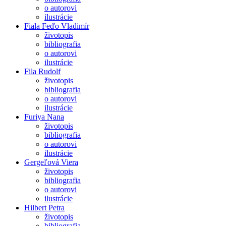
o autorovi
ilustrácie
Fiala Feďo Vladimír
životopis
bibliografia
o autorovi
ilustrácie
Fila Rudolf
životopis
bibliografia
o autorovi
ilustrácie
Furiya Nana
životopis
bibliografia
o autorovi
ilustrácie
Gergeľová Viera
životopis
bibliografia
o autorovi
ilustrácie
Hilbert Petra
životopis
bibliografia