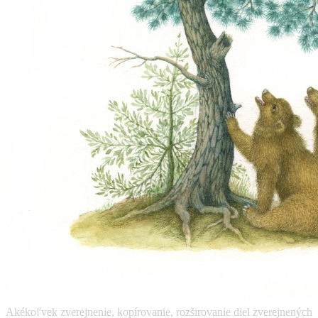
Akékoľvek zverejnenie, kopírovanie, rozširovanie diel zverejnených