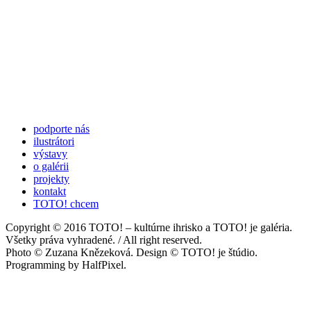
podporte nás
ilustrátori
výstavy
o galérii
projekty
kontakt
TOTO! chcem
Copyright © 2016 TOTO! – kultúrne ihrisko a TOTO! je galéria.
Všetky práva vyhradené. / All right reserved.
Photo © Zuzana Knězeková. Design © TOTO! je štúdio.
Programming by HalfPixel.