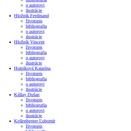
o autorovi
ilustrácie
Hložník Ferdinand
životopis
bibliografia
o autorovi
ilustrácie
Hložník Vincent
životopis
bibliografia
o autorovi
ilustrácie
Hutníková Katarína
životopis
bibliografia
o autorovi
ilustrácie
Kállay Dušan
životopis
bibliografia
o autorovi
ilustrácie
Kellenberger Ľubomír
životopis