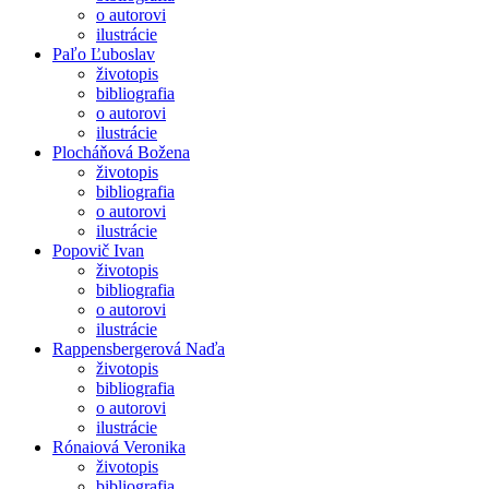
o autorovi
ilustrácie
Paľo Ľuboslav
životopis
bibliografia
o autorovi
ilustrácie
Plocháňová Božena
životopis
bibliografia
o autorovi
ilustrácie
Popovič Ivan
životopis
bibliografia
o autorovi
ilustrácie
Rappensbergerová Naďa
životopis
bibliografia
o autorovi
ilustrácie
Rónaiová Veronika
životopis
bibliografia