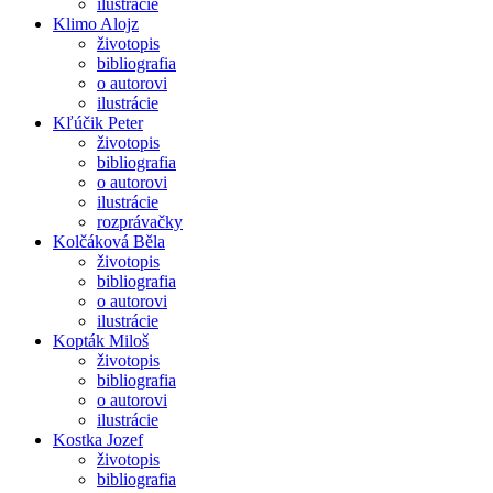
ilustrácie
Klimo Alojz
životopis
bibliografia
o autorovi
ilustrácie
Kľúčik Peter
životopis
bibliografia
o autorovi
ilustrácie
rozprávačky
Kolčáková Běla
životopis
bibliografia
o autorovi
ilustrácie
Kopták Miloš
životopis
bibliografia
o autorovi
ilustrácie
Kostka Jozef
životopis
bibliografia