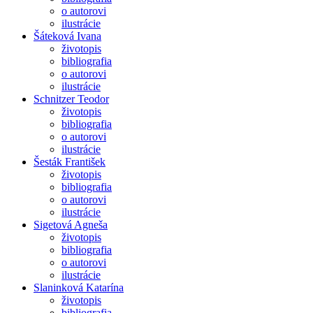
o autorovi
ilustrácie
Šáteková Ivana
životopis
bibliografia
o autorovi
ilustrácie
Schnitzer Teodor
životopis
bibliografia
o autorovi
ilustrácie
Šesták František
životopis
bibliografia
o autorovi
ilustrácie
Sigetová Agneša
životopis
bibliografia
o autorovi
ilustrácie
Slaninková Katarína
životopis
bibliografia