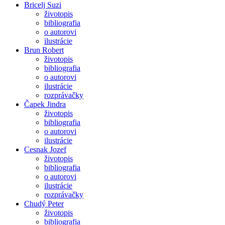
Bricelj Suzi
životopis
bibliografia
o autorovi
ilustrácie
Brun Robert
životopis
bibliografia
o autorovi
ilustrácie
rozprávačky
Čapek Jindra
životopis
bibliografia
o autorovi
ilustrácie
Cesnak Jozef
životopis
bibliografia
o autorovi
ilustrácie
rozprávačky
Chudý Peter
životopis
bibliografia