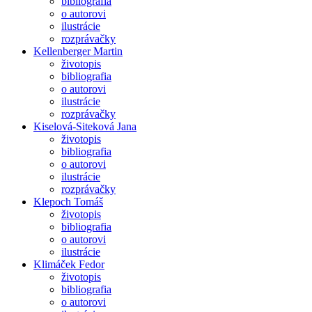
bibliografia
o autorovi
ilustrácie
rozprávačky
Kellenberger Martin
životopis
bibliografia
o autorovi
ilustrácie
rozprávačky
Kiselová-Siteková Jana
životopis
bibliografia
o autorovi
ilustrácie
rozprávačky
Klepoch Tomáš
životopis
bibliografia
o autorovi
ilustrácie
Klimáček Fedor
životopis
bibliografia
o autorovi