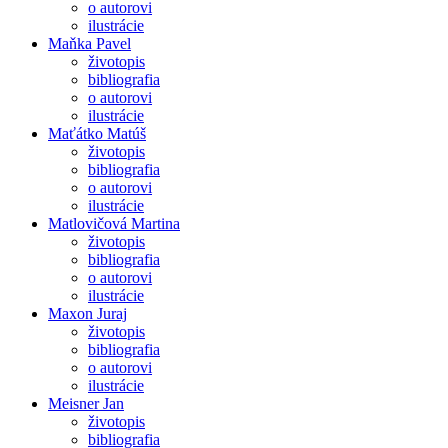
o autorovi
ilustrácie
Maňka Pavel
životopis
bibliografia
o autorovi
ilustrácie
Maťátko Matúš
životopis
bibliografia
o autorovi
ilustrácie
Matlovičová Martina
životopis
bibliografia
o autorovi
ilustrácie
Maxon Juraj
životopis
bibliografia
o autorovi
ilustrácie
Meisner Jan
životopis
bibliografia