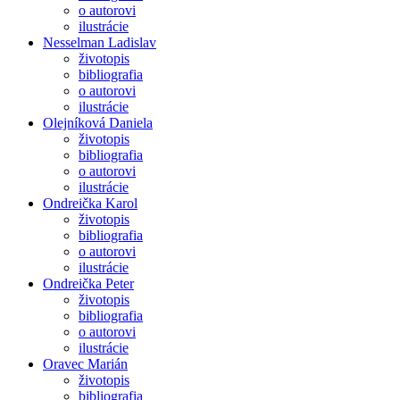
o autorovi
ilustrácie
Nesselman Ladislav
životopis
bibliografia
o autorovi
ilustrácie
Olejníková Daniela
životopis
bibliografia
o autorovi
ilustrácie
Ondreička Karol
životopis
bibliografia
o autorovi
ilustrácie
Ondreička Peter
životopis
bibliografia
o autorovi
ilustrácie
Oravec Marián
životopis
bibliografia