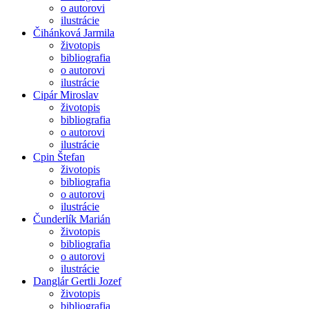
o autorovi
ilustrácie
Čihánková Jarmila
životopis
bibliografia
o autorovi
ilustrácie
Cipár Miroslav
životopis
bibliografia
o autorovi
ilustrácie
Cpin Štefan
životopis
bibliografia
o autorovi
ilustrácie
Čunderlík Marián
životopis
bibliografia
o autorovi
ilustrácie
Danglár Gertli Jozef
životopis
bibliografia