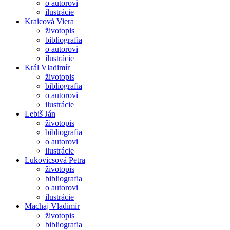
o autorovi
ilustrácie
Kraicová Viera
životopis
bibliografia
o autorovi
ilustrácie
Král Vladimír
životopis
bibliografia
o autorovi
ilustrácie
Lebiš Ján
životopis
bibliografia
o autorovi
ilustrácie
Lukovicsová Petra
životopis
bibliografia
o autorovi
ilustrácie
Machaj Vladimír
životopis
bibliografia