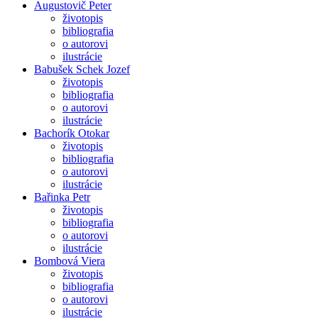
Augustovič Peter
životopis
bibliografia
o autorovi
ilustrácie
Babušek Schek Jozef
životopis
bibliografia
o autorovi
ilustrácie
Bachorík Otokar
životopis
bibliografia
o autorovi
ilustrácie
Bařinka Petr
životopis
bibliografia
o autorovi
ilustrácie
Bombová Viera
životopis
bibliografia
o autorovi
ilustrácie