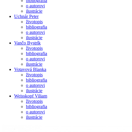
bibliografia
o autorovi
ilustrácie
Uchnár Peter
životopis
bibliografia
o autorovi
ilustrácie
Vančo Bystrík
životopis
bibliografia
o autorovi
ilustrácie
Votavová Blanka
životopis
bibliografia
o autorovi
ilustrácie
Weisskopf Viliam
životopis
bibliografia
o autorovi
ilustrácie