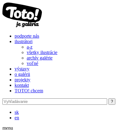
Skočiť na hlavný obsah
podporte nás
ilustrátori
a-z
všetky ilustrácie
archív galérie
voľné
výstavy
o galérii
projekty
kontakt
TOTO! chcem
sk
en
menu