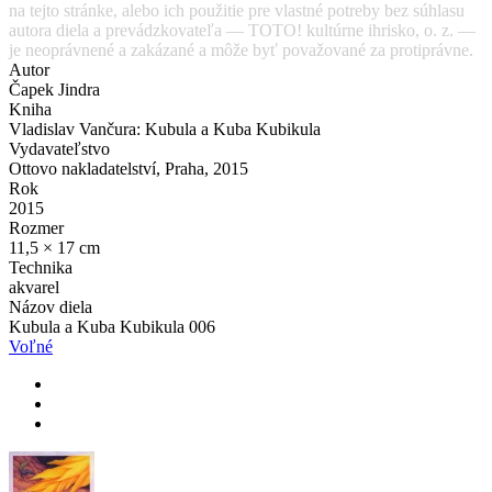
na tejto stránke, alebo ich použitie pre vlastné potreby bez súhlasu
autora diela a prevádzkovateľa — TOTO! kultúrne ihrisko, o. z. —
je neoprávnené a zakázané a môže byť považované za protiprávne.
Autor
Čapek Jindra
Kniha
Vladislav Vančura: Kubula a Kuba Kubikula
Vydavateľstvo
Ottovo nakladatelství, Praha, 2015
Rok
2015
Rozmer
11,5 × 17 cm
Technika
akvarel
Názov diela
Kubula a Kuba Kubikula 006
Voľné