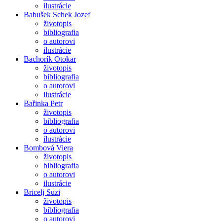
ilustrácie
Babušek Schek Jozef
životopis
bibliografia
o autorovi
ilustrácie
Bachorík Otokar
životopis
bibliografia
o autorovi
ilustrácie
Bařinka Petr
životopis
bibliografia
o autorovi
ilustrácie
Bombová Viera
životopis
bibliografia
o autorovi
ilustrácie
Bricelj Suzi
životopis
bibliografia
o autorovi