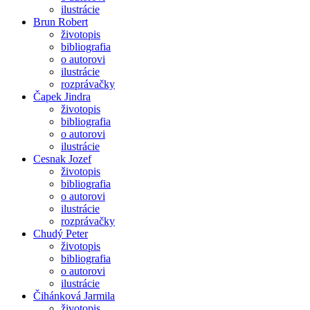
ilustrácie
Brun Robert
životopis
bibliografia
o autorovi
ilustrácie
rozprávačky
Čapek Jindra
životopis
bibliografia
o autorovi
ilustrácie
Cesnak Jozef
životopis
bibliografia
o autorovi
ilustrácie
rozprávačky
Chudý Peter
životopis
bibliografia
o autorovi
ilustrácie
Čihánková Jarmila
životopis