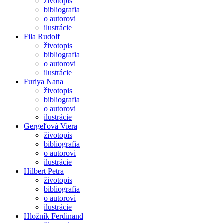
životopis
bibliografia
o autorovi
ilustrácie
Fila Rudolf
životopis
bibliografia
o autorovi
ilustrácie
Furiya Nana
životopis
bibliografia
o autorovi
ilustrácie
Gergeľová Viera
životopis
bibliografia
o autorovi
ilustrácie
Hilbert Petra
životopis
bibliografia
o autorovi
ilustrácie
Hložník Ferdinand