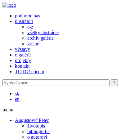
Skočiť na hlavný obsah
podporte nás
ilustrátori
a-z
všetky ilustrácie
archív galérie
voľné
výstavy
o galérii
projekty
kontakt
TOTO! chcem
sk
en
menu
Augustovič Peter
životopis
bibliografia
o autorovi