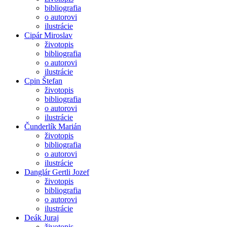
bibliografia
o autorovi
ilustrácie
Cipár Miroslav
životopis
bibliografia
o autorovi
ilustrácie
Cpin Štefan
životopis
bibliografia
o autorovi
ilustrácie
Čunderlík Marián
životopis
bibliografia
o autorovi
ilustrácie
Danglár Gertli Jozef
životopis
bibliografia
o autorovi
ilustrácie
Deák Juraj
životopis