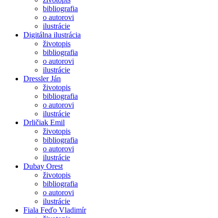
bibliografia
o autorovi
ilustrácie
Digitálna ilustrácia
životopis
bibliografia
o autorovi
ilustrácie
Dressler Ján
životopis
bibliografia
o autorovi
ilustrácie
Drličiak Emil
životopis
bibliografia
o autorovi
ilustrácie
Dubay Orest
životopis
bibliografia
o autorovi
ilustrácie
Fiala Feďo Vladimír