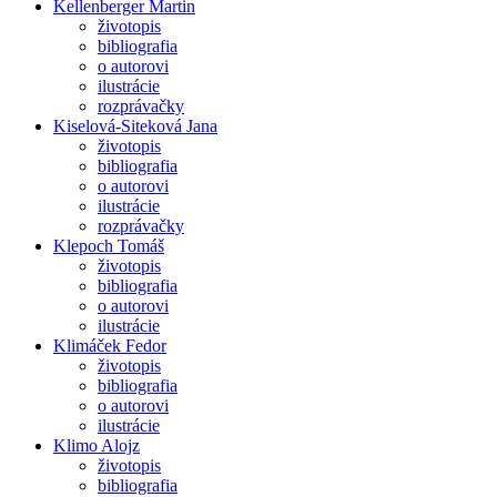
Kellenberger Martin
životopis
bibliografia
o autorovi
ilustrácie
rozprávačky
Kiselová-Siteková Jana
životopis
bibliografia
o autorovi
ilustrácie
rozprávačky
Klepoch Tomáš
životopis
bibliografia
o autorovi
ilustrácie
Klimáček Fedor
životopis
bibliografia
o autorovi
ilustrácie
Klimo Alojz
životopis
bibliografia