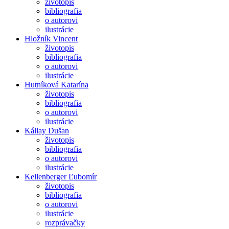
životopis
bibliografia
o autorovi
ilustrácie
Hložník Vincent
životopis
bibliografia
o autorovi
ilustrácie
Hutníková Katarína
životopis
bibliografia
o autorovi
ilustrácie
Kállay Dušan
životopis
bibliografia
o autorovi
ilustrácie
Kellenberger Ľubomír
životopis
bibliografia
o autorovi
ilustrácie
rozprávačky