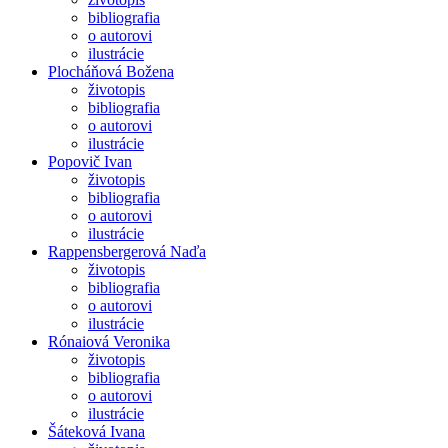
bibliografia
o autorovi
ilustrácie
Plocháňová Božena
životopis
bibliografia
o autorovi
ilustrácie
Popovič Ivan
životopis
bibliografia
o autorovi
ilustrácie
Rappensbergerová Naďa
životopis
bibliografia
o autorovi
ilustrácie
Rónaiová Veronika
životopis
bibliografia
o autorovi
ilustrácie
Šáteková Ivana