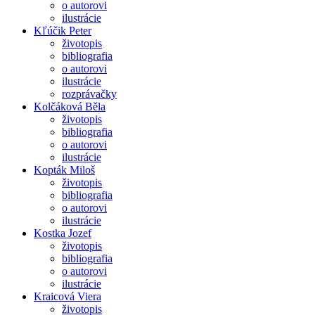
o autorovi
ilustrácie
Kľúčik Peter
životopis
bibliografia
o autorovi
ilustrácie
rozprávačky
Kolčáková Běla
životopis
bibliografia
o autorovi
ilustrácie
Kopták Miloš
životopis
bibliografia
o autorovi
ilustrácie
Kostka Jozef
životopis
bibliografia
o autorovi
ilustrácie
Kraicová Viera
životopis