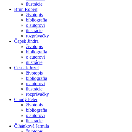
ilustrácie
Brun Robert
životopis
bibliografia
o autorovi
ilustrácie
rozprávačky
Čapek Jindra
životopis
bibliografia
o autorovi
ilustrácie
Cesnak Jozef
životopis
bibliografia
o autorovi
ilustrácie
rozprávačky
Chudý Peter
životopis
bibliografia
o autorovi
ilustrácie
Čihánková Jarmila
životopis