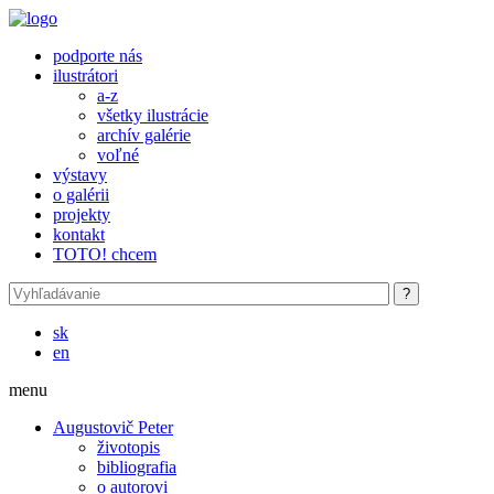
Skočiť na hlavný obsah
podporte nás
ilustrátori
a-z
všetky ilustrácie
archív galérie
voľné
výstavy
o galérii
projekty
kontakt
TOTO! chcem
sk
en
menu
Augustovič Peter
životopis
bibliografia
o autorovi