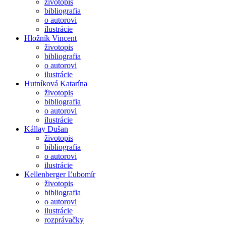
životopis
bibliografia
o autorovi
ilustrácie
Hložník Vincent
životopis
bibliografia
o autorovi
ilustrácie
Hutníková Katarína
životopis
bibliografia
o autorovi
ilustrácie
Kállay Dušan
životopis
bibliografia
o autorovi
ilustrácie
Kellenberger Ľubomír
životopis
bibliografia
o autorovi
ilustrácie
rozprávačky