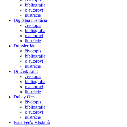
bibliografia
o autorovi
ilustrácie
Digitálna ilustrácia
životopis
bibliografia
o autorovi
ilustrácie
Dressler Ján
životopis
bibliografia
o autorovi
ilustrácie
Drličiak Emil
životopis
bibliografia
o autorovi
ilustrácie
Dubay Orest
životopis
bibliografia
o autorovi
ilustrácie
Fiala Feďo Vladimír