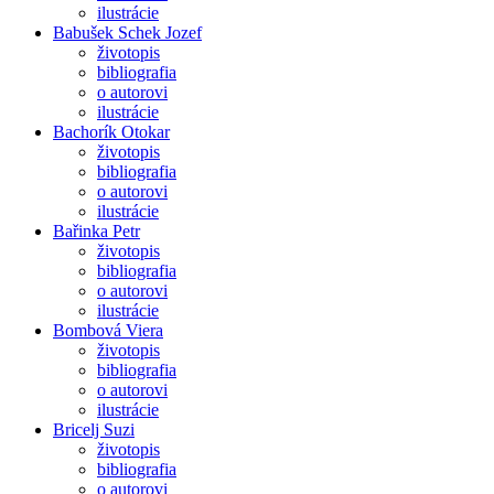
ilustrácie
Babušek Schek Jozef
životopis
bibliografia
o autorovi
ilustrácie
Bachorík Otokar
životopis
bibliografia
o autorovi
ilustrácie
Bařinka Petr
životopis
bibliografia
o autorovi
ilustrácie
Bombová Viera
životopis
bibliografia
o autorovi
ilustrácie
Bricelj Suzi
životopis
bibliografia
o autorovi