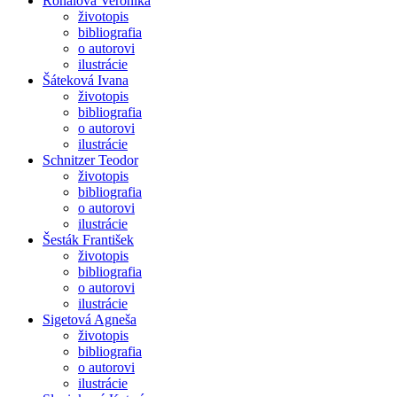
Rónaiová Veronika
životopis
bibliografia
o autorovi
ilustrácie
Šáteková Ivana
životopis
bibliografia
o autorovi
ilustrácie
Schnitzer Teodor
životopis
bibliografia
o autorovi
ilustrácie
Šesták František
životopis
bibliografia
o autorovi
ilustrácie
Sigetová Agneša
životopis
bibliografia
o autorovi
ilustrácie