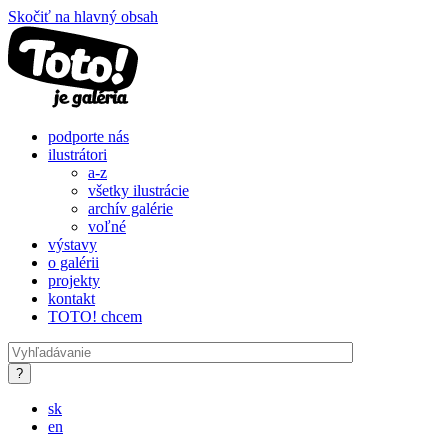
Skočiť na hlavný obsah
podporte nás
ilustrátori
a-z
všetky ilustrácie
archív galérie
voľné
výstavy
o galérii
projekty
kontakt
TOTO! chcem
sk
en