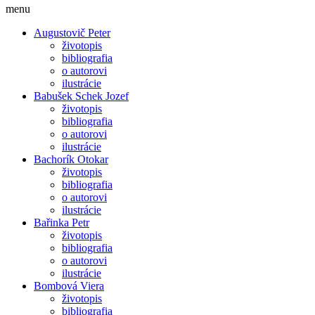
menu
Augustovič Peter
životopis
bibliografia
o autorovi
ilustrácie
Babušek Schek Jozef
životopis
bibliografia
o autorovi
ilustrácie
Bachorík Otokar
životopis
bibliografia
o autorovi
ilustrácie
Bařinka Petr
životopis
bibliografia
o autorovi
ilustrácie
Bombová Viera
životopis
bibliografia