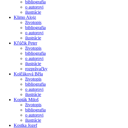
bibliografia
o autorovi
ilustrácie
Klimo Alojz
životopis
bibliografia
o autorovi
ilustrácie
Kľúčik Peter
životopis
bibliografia
o autorovi
ilustrácie
rozprávačky
Kolčáková Běla
životopis
bibliografia
o autorovi
ilustrácie
Kopták Miloš
životopis
bibliografia
o autorovi
ilustrácie
Kostka Jozef