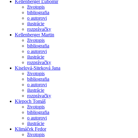
Kellenberger Ľubomír
životopis
bibliografia
o autorovi
ilustrácie
rozprávačky
Kellenberger Martin
životopis
bibliografia
o autorovi
ilustrácie
rozprávačky
Kiselová-Siteková Jana
životopis
bibliografia
o autorovi
ilustrácie
rozprávačky
Klepoch Tomáš
životopis
bibliografia
o autorovi
ilustrácie
Klimáček Fedor
životopis