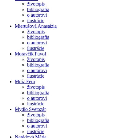
životopis
bibliografia
o autorovi
ilustrácie
Miertušová Anastázia
životopis
bibliografia
o autorovi
ilustrácie
Moravčík Pavol
životopis
bibliografia
o autorovi
ilustrácie
Mráz Fero
životopis
bibliografia
o autorovi
ilustrácie
Mydlo Svetozár
životopis
bibliografia
o autorovi
ilustrácie
Nerádová Mária