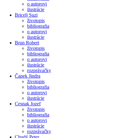
o autorovi
ilustrácie
Bricelj Suzi
životopis
bibliografia
o autorovi
ilustrácie
Brun Robert
životopis
bibliografia
o autorovi
ilustrácie
rozprávačky
Čapek Jindra
životopis
bibliografia
o autorovi
ilustrácie
Cesnak Jozef
životopis
bibliografia
o autorovi
ilustrácie
rozprávačky
Chudý Peter