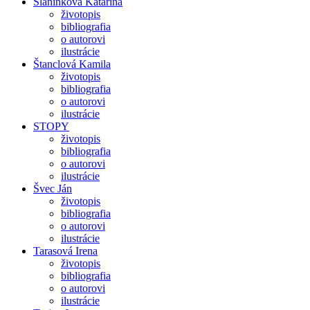
Slaninková Katarína
životopis
bibliografia
o autorovi
ilustrácie
Štanclová Kamila
životopis
bibliografia
o autorovi
ilustrácie
STOPY
životopis
bibliografia
o autorovi
ilustrácie
Švec Ján
životopis
bibliografia
o autorovi
ilustrácie
Tarasová Irena
životopis
bibliografia
o autorovi
ilustrácie