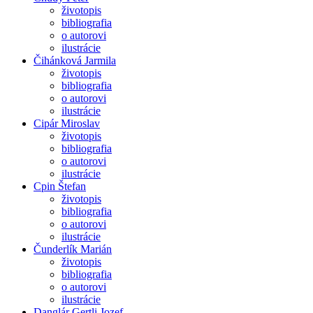
životopis
bibliografia
o autorovi
ilustrácie
Čihánková Jarmila
životopis
bibliografia
o autorovi
ilustrácie
Cipár Miroslav
životopis
bibliografia
o autorovi
ilustrácie
Cpin Štefan
životopis
bibliografia
o autorovi
ilustrácie
Čunderlík Marián
životopis
bibliografia
o autorovi
ilustrácie
Danglár Gertli Jozef