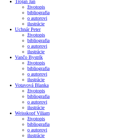
Trojan Jan
životopis
bibliografia
o autorovi
ilustrácie
Uchnár Peter
životopis
bibliografia
o autorovi
ilustrácie
Vančo Bystrík
životopis
bibliografia
o autorovi
ilustrácie
Votavová Blanka
životopis
bibliografia
o autorovi
ilustrácie
Weisskopf Viliam
životopis
bibliografia
o autorovi
ilustrácie