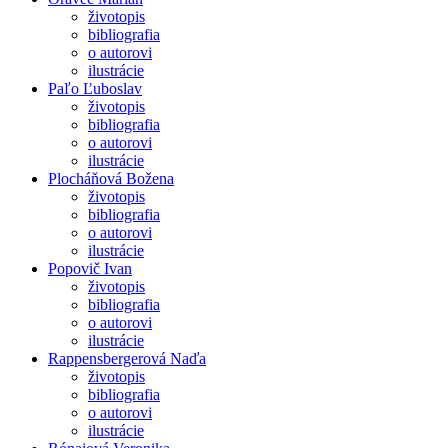
životopis
bibliografia
o autorovi
ilustrácie
Paľo Ľuboslav
životopis
bibliografia
o autorovi
ilustrácie
Plocháňová Božena
životopis
bibliografia
o autorovi
ilustrácie
Popovič Ivan
životopis
bibliografia
o autorovi
ilustrácie
Rappensbergerová Naďa
životopis
bibliografia
o autorovi
ilustrácie