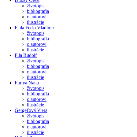
Dubay Orest
životopis
bibliografia
o autorovi
ilustrácie
Fiala Feďo Vladimír
životopis
bibliografia
o autorovi
ilustrácie
Fila Rudolf
životopis
bibliografia
o autorovi
ilustrácie
Furiya Nana
životopis
bibliografia
o autorovi
ilustrácie
Gergeľová Viera
životopis
bibliografia
o autorovi
ilustrácie