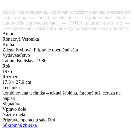
Akékoľvek zverejnenie, kopírovanie, rozširovanie diel zverejnených
na tejto stránke, alebo ich použitie pre vlastné potreby bez súhlasu
autora diela a prevádzkovateľa — TOTO! kultúrne ihrisko, o. z. —
je neoprávnené a zakázané a môže byť považované za protiprávne.
Autor
Rónaiová Veronika
Kniha
Zdena Frýbová: Pripravte operačnú sálu
Vydavateľstvo
Tatran, Bratislava 1986
Rok
1975
Rozmer
17,3 × 27,9 cm
Technika
kombinovaná technika – tekutá šablóna, farebný tuš, ceruza na
papieri
Signatúra
Vpravo dole
Názov diela
Pripravte operacnu salo 004
Súkromná zbierka