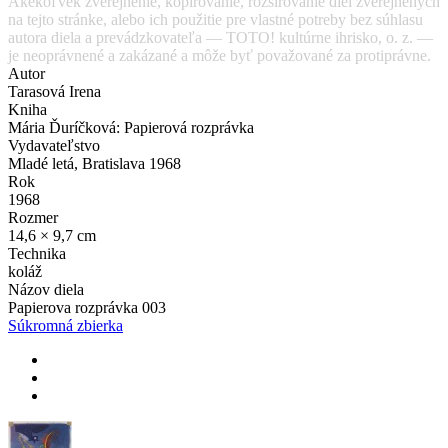
Akékoľvek zverejnenie, kopírovanie, rozširovanie diel zverejnených
na tejto stránke, alebo ich použitie pre vlastné potreby bez súhlasu
autora diela a prevádzkovateľa — TOTO! kultúrne ihrisko, o. z. —
je neoprávnené a zakázané a môže byť považované za protiprávne.
Autor
Tarasová Irena
Kniha
Mária Ďuríčková: Papierová rozprávka
Vydavateľstvo
Mladé letá, Bratislava 1968
Rok
1968
Rozmer
14,6 × 9,7 cm
Technika
koláž
Názov diela
Papierova rozprávka 003
Súkromná zbierka