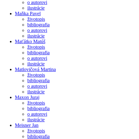
o autorovi
ilustrácie
Maňka Pavel
životopis
bibliografia
o autorovi
ilustrácie
Maťátko Matúš
životopis
bibliografia
o autorovi
ilustrácie
Matlovičová Martina
životopis
bibliografia
o autorovi
ilustrácie
Maxon Juraj
životopis
bibliografia
o autorovi
ilustrácie
Meisner Jan
životopis
bibliografia