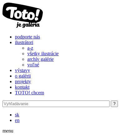
Skočiť na hlavný obsah
podporte nás
ilustrátori
a-z
všetky ilustrácie
archív galérie
voľné
výstavy
o galérii
projekty
kontakt
TOTO! chcem
sk
en
menu