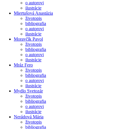
o autorovi
ilustrácie
Miertušová Anastázia
životopis
bibliografia
o autorovi
ilustrácie
Moravčík Pavol
životopis
bibliografia
o autorovi
ilustrácie
Mráz Fero
životopis
bibliografia
o autorovi
ilustrácie
Mydlo Svetozár
životopis
bibliografia
o autorovi
ilustrácie
Nerádová Mária
životopis
bibliografia