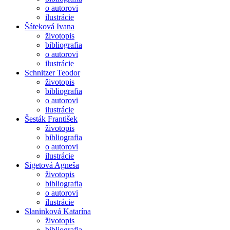
o autorovi
ilustrácie
Šáteková Ivana
životopis
bibliografia
o autorovi
ilustrácie
Schnitzer Teodor
životopis
bibliografia
o autorovi
ilustrácie
Šesták František
životopis
bibliografia
o autorovi
ilustrácie
Sigetová Agneša
životopis
bibliografia
o autorovi
ilustrácie
Slaninková Katarína
životopis
bibliografia