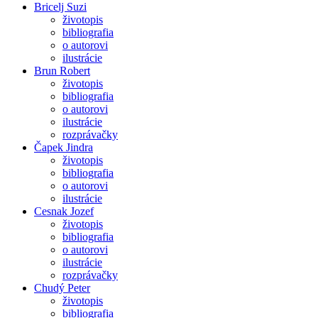
Bricelj Suzi
životopis
bibliografia
o autorovi
ilustrácie
Brun Robert
životopis
bibliografia
o autorovi
ilustrácie
rozprávačky
Čapek Jindra
životopis
bibliografia
o autorovi
ilustrácie
Cesnak Jozef
životopis
bibliografia
o autorovi
ilustrácie
rozprávačky
Chudý Peter
životopis
bibliografia