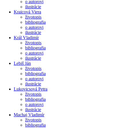
o autorovi
ilustrácie
Kraicová Viera
životopis
bibliografia
o autorovi
ilustrácie
Král Vladimír
životopis
bibliografia
o autorovi
ilustrácie
Lebiš Ján
životopis
bibliografia
o autorovi
ilustrácie
Lukovicsová Petra
životopis
bibliografia
o autorovi
ilustrácie
Machaj Vladimír
životopis
bibliografia