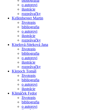
bibliografia
o autorovi
ilustrácie
rozprávačky
Kellenberger Martin
životopis
bibliografia
o autorovi
ilustrácie
rozprávačky
Kiselová-Siteková Jana
životopis
bibliografia
o autorovi
ilustrácie
rozprávačky
Klepoch Tomáš
životopis
bibliografia
o autorovi
ilustrácie
Klimáček Fedor
životopis
bibliografia
o autorovi