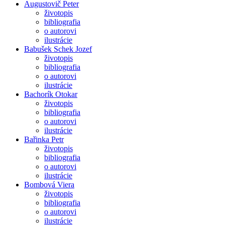
Augustovič Peter
životopis
bibliografia
o autorovi
ilustrácie
Babušek Schek Jozef
životopis
bibliografia
o autorovi
ilustrácie
Bachorík Otokar
životopis
bibliografia
o autorovi
ilustrácie
Bařinka Petr
životopis
bibliografia
o autorovi
ilustrácie
Bombová Viera
životopis
bibliografia
o autorovi
ilustrácie