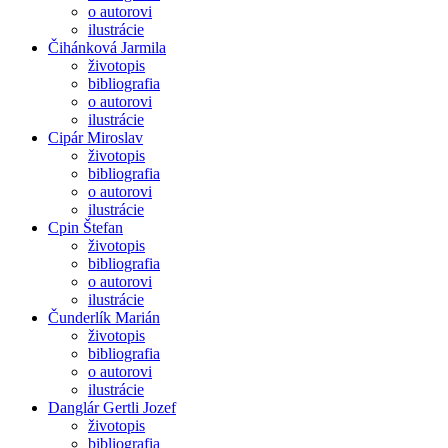
o autorovi
ilustrácie
Čihánková Jarmila
životopis
bibliografia
o autorovi
ilustrácie
Cipár Miroslav
životopis
bibliografia
o autorovi
ilustrácie
Cpin Štefan
životopis
bibliografia
o autorovi
ilustrácie
Čunderlík Marián
životopis
bibliografia
o autorovi
ilustrácie
Danglár Gertli Jozef
životopis
bibliografia