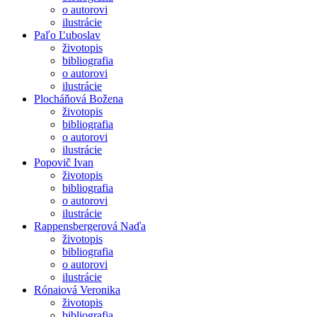
o autorovi
ilustrácie
Paľo Ľuboslav
životopis
bibliografia
o autorovi
ilustrácie
Plocháňová Božena
životopis
bibliografia
o autorovi
ilustrácie
Popovič Ivan
životopis
bibliografia
o autorovi
ilustrácie
Rappensbergerová Naďa
životopis
bibliografia
o autorovi
ilustrácie
Rónaiová Veronika
životopis
bibliografia