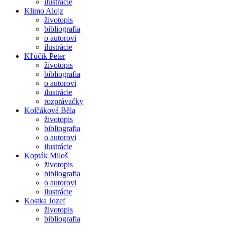
ilustrácie
Klimo Alojz
životopis
bibliografia
o autorovi
ilustrácie
Kľúčik Peter
životopis
bibliografia
o autorovi
ilustrácie
rozprávačky
Kolčáková Běla
životopis
bibliografia
o autorovi
ilustrácie
Kopták Miloš
životopis
bibliografia
o autorovi
ilustrácie
Kostka Jozef
životopis
bibliografia