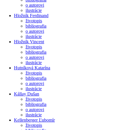
o autorovi
ilustrácie
Hložník Ferdinand
životopis
bibliografia
o autorovi
ilustrácie
Hložník Vincent
životopis
bibliografia
o autorovi
ilustrácie
Hutníková Katarína
životopis
bibliografia
o autorovi
ilustrácie
Kállay Dušan
životopis
bibliografia
o autorovi
ilustrácie
Kellenberger Ľubomír
životopis