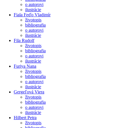
o autorovi
ilustrácie
Fiala Feďo Vladimír
životopis
bibliografia
o autorovi
ilustrácie
Fila Rudolf
životopis
bibliografia
o autorovi
ilustrácie
Furiya Nana
životopis
bibliografia
o autorovi
ilustrácie
Gergeľová Viera
životopis
bibliografia
o autorovi
ilustrácie
Hilbert Petra
životopis
bibliografia