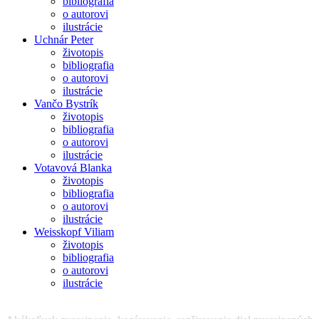
bibliografia
o autorovi
ilustrácie
Uchnár Peter
životopis
bibliografia
o autorovi
ilustrácie
Vančo Bystrík
životopis
bibliografia
o autorovi
ilustrácie
Votavová Blanka
životopis
bibliografia
o autorovi
ilustrácie
Weisskopf Viliam
životopis
bibliografia
o autorovi
ilustrácie