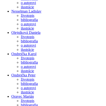
o autorovi
ilustrácie
Nesselman Ladislav
životopis
bibliografia
o autorovi
ilustrácie
Olejníková Daniela
životopis
bibliografia
o autorovi
ilustrácie
Ondreička Karol
životopis
bibliografia
o autorovi
ilustrácie
Ondreička Peter
životopis
bibliografia
o autorovi
ilustrácie
Oravec Marián
životopis
bibliografia