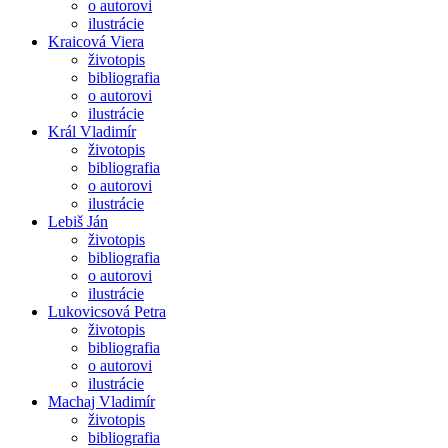
o autorovi
ilustrácie
Kraicová Viera
životopis
bibliografia
o autorovi
ilustrácie
Král Vladimír
životopis
bibliografia
o autorovi
ilustrácie
Lebiš Ján
životopis
bibliografia
o autorovi
ilustrácie
Lukovicsová Petra
životopis
bibliografia
o autorovi
ilustrácie
Machaj Vladimír
životopis
bibliografia