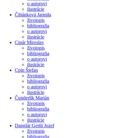
o autorovi
ilustrácie
Čihánková Jarmila
životopis
bibliografia
o autorovi
ilustrácie
Cipár Miroslav
životopis
bibliografia
o autorovi
ilustrácie
Cpin Štefan
životopis
bibliografia
o autorovi
ilustrácie
Čunderlík Marián
životopis
bibliografia
o autorovi
ilustrácie
Danglár Gertli Jozef
životopis
bibliografia