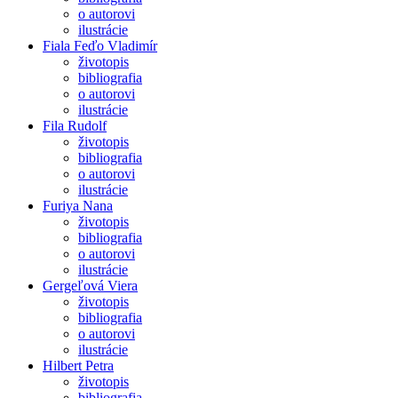
o autorovi
ilustrácie
Fiala Feďo Vladimír
životopis
bibliografia
o autorovi
ilustrácie
Fila Rudolf
životopis
bibliografia
o autorovi
ilustrácie
Furiya Nana
životopis
bibliografia
o autorovi
ilustrácie
Gergeľová Viera
životopis
bibliografia
o autorovi
ilustrácie
Hilbert Petra
životopis
bibliografia