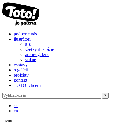
Skočiť na hlavný obsah
podporte nás
ilustrátori
a-z
všetky ilustrácie
archív galérie
voľné
výstavy
o galérii
projekty
kontakt
TOTO! chcem
sk
en
menu