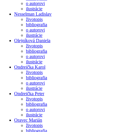
o autorovi
ilustrácie
Nesselman Ladislav
životopis
bibliografia
o autorovi
ilustrácie
Olejníková Daniela
životopis
bibliografia
o autorovi
ilustrácie
Ondreička Karol
životopis
bibliografia
o autorovi
ilustrácie
Ondreička Peter
životopis
bibliografia
o autorovi
ilustrácie
Oravec Marián
životopis
bibliografia