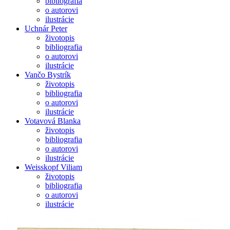
bibliografia
o autorovi
ilustrácie
Uchnár Peter
životopis
bibliografia
o autorovi
ilustrácie
Vančo Bystrík
životopis
bibliografia
o autorovi
ilustrácie
Votavová Blanka
životopis
bibliografia
o autorovi
ilustrácie
Weisskopf Viliam
životopis
bibliografia
o autorovi
ilustrácie