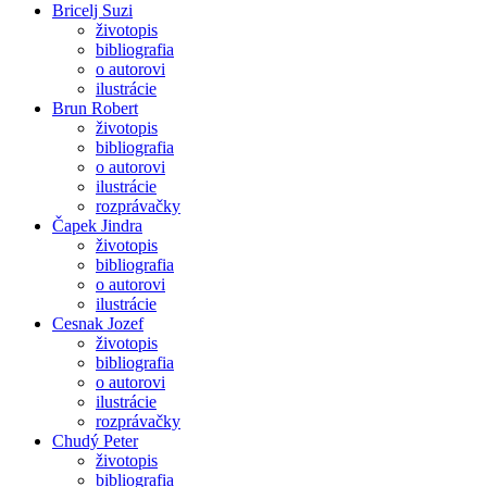
Bricelj Suzi
životopis
bibliografia
o autorovi
ilustrácie
Brun Robert
životopis
bibliografia
o autorovi
ilustrácie
rozprávačky
Čapek Jindra
životopis
bibliografia
o autorovi
ilustrácie
Cesnak Jozef
životopis
bibliografia
o autorovi
ilustrácie
rozprávačky
Chudý Peter
životopis
bibliografia