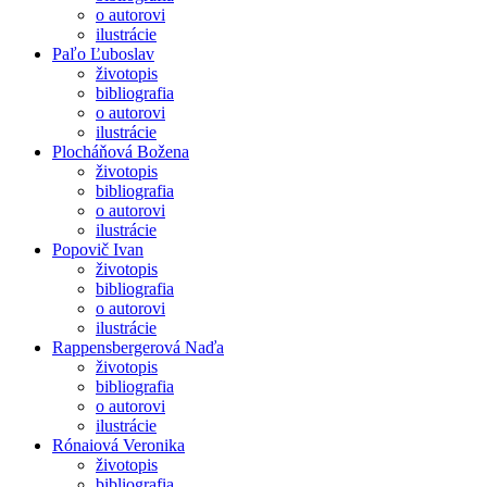
o autorovi
ilustrácie
Paľo Ľuboslav
životopis
bibliografia
o autorovi
ilustrácie
Plocháňová Božena
životopis
bibliografia
o autorovi
ilustrácie
Popovič Ivan
životopis
bibliografia
o autorovi
ilustrácie
Rappensbergerová Naďa
životopis
bibliografia
o autorovi
ilustrácie
Rónaiová Veronika
životopis
bibliografia