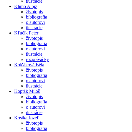
ilustrácie
Klimo Alojz
životopis
bibliografia
o autorovi
ilustrácie
Kľúčik Peter
životopis
bibliografia
o autorovi
ilustrácie
rozprávačky
Kolčáková Běla
životopis
bibliografia
o autorovi
ilustrácie
Kopták Miloš
životopis
bibliografia
o autorovi
ilustrácie
Kostka Jozef
životopis
bibliografia