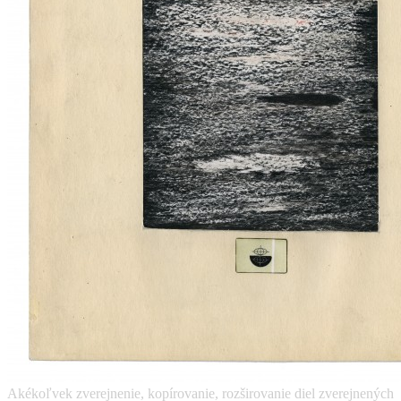
Akékoľvek zverejnenie, kopírovanie, rozširovanie diel zverejnených