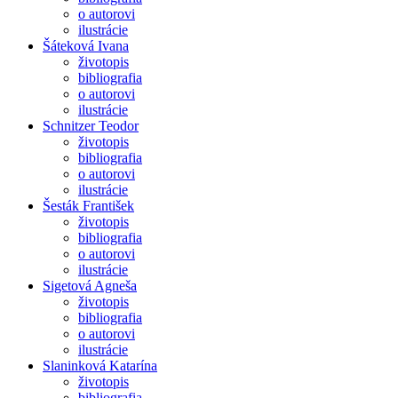
o autorovi
ilustrácie
Šáteková Ivana
životopis
bibliografia
o autorovi
ilustrácie
Schnitzer Teodor
životopis
bibliografia
o autorovi
ilustrácie
Šesták František
životopis
bibliografia
o autorovi
ilustrácie
Sigetová Agneša
životopis
bibliografia
o autorovi
ilustrácie
Slaninková Katarína
životopis
bibliografia