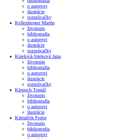
bibliografia
o autorovi
ilustrácie
rozprávačky
Kellenberger Martin
životopis
bibliografia
o autorovi
ilustrácie
rozprávačky
Kiselová-Siteková Jana
životopis
bibliografia
o autorovi
ilustrácie
rozprávačky
Klepoch Tomáš
životopis
bibliografia
o autorovi
ilustrácie
Klimáček Fedor
životopis
bibliografia
o autorovi