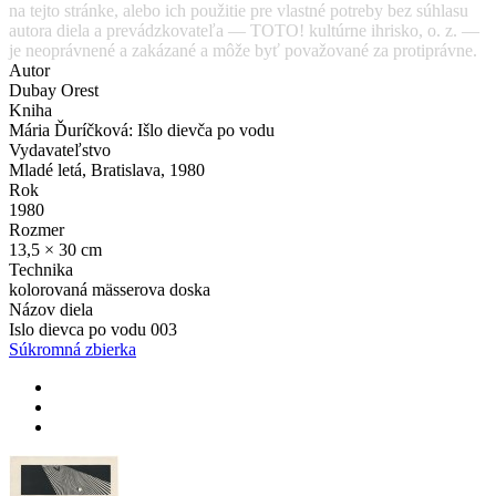
na tejto stránke, alebo ich použitie pre vlastné potreby bez súhlasu
autora diela a prevádzkovateľa — TOTO! kultúrne ihrisko, o. z. —
je neoprávnené a zakázané a môže byť považované za protiprávne.
Autor
Dubay Orest
Kniha
Mária Ďuríčková: Išlo dievča po vodu
Vydavateľstvo
Mladé letá, Bratislava, 1980
Rok
1980
Rozmer
13,5 × 30 cm
Technika
kolorovaná mässerova doska
Názov diela
Islo dievca po vodu 003
Súkromná zbierka