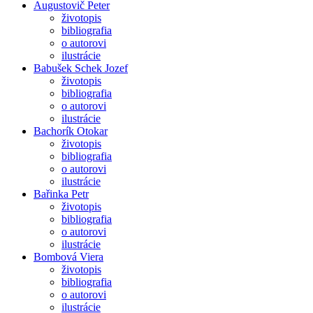
Augustovič Peter
životopis
bibliografia
o autorovi
ilustrácie
Babušek Schek Jozef
životopis
bibliografia
o autorovi
ilustrácie
Bachorík Otokar
životopis
bibliografia
o autorovi
ilustrácie
Bařinka Petr
životopis
bibliografia
o autorovi
ilustrácie
Bombová Viera
životopis
bibliografia
o autorovi
ilustrácie