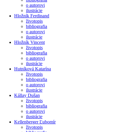
o autorovi
ilustrácie
Hložník Ferdinand
životopis
bibliografia
o autorovi
ilustrácie
Hložník Vincent
životopis
bibliografia
o autorovi
ilustrácie
Hutníková Katarína
životopis
bibliografia
o autorovi
ilustrácie
Kállay Dušan
životopis
bibliografia
o autorovi
ilustrácie
Kellenberger Ľubomír
životopis