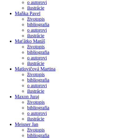
o autorovi
ilustrácie
Maňka Pavel
životopis
bibliografia
o autorovi
ilustrácie
Maťátko Matúš
životopis
bibliografia
o autorovi
ilustrácie
Matlovičová Martina
životopis
bibliografia
o autorovi
ilustrácie
Maxon Juraj
životopis
bibliografia
o autorovi
ilustrácie
Meisner Jan
životopis
bibliografia