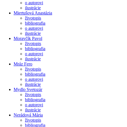
o autorovi
ilustrácie
Miertušová Anastázia
životopis
bibliografia
o autorovi
ilustrácie
Moravčík Pavol
životopis
bibliografia
o autorovi
ilustrácie
Mráz Fero
životopis
bibliografia
o autorovi
ilustrácie
Mydlo Svetozár
životopis
bibliografia
o autorovi
ilustrácie
Nerádová Mária
životopis
bibliografia