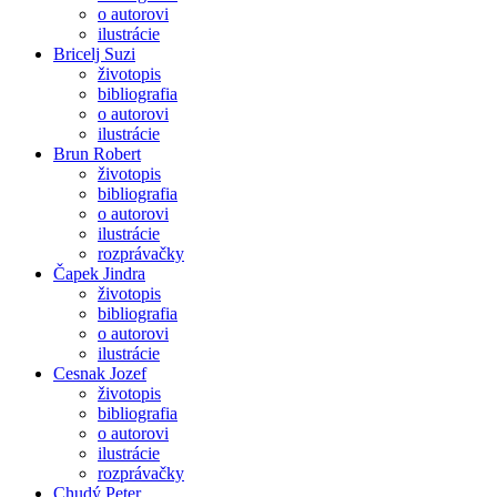
o autorovi
ilustrácie
Bricelj Suzi
životopis
bibliografia
o autorovi
ilustrácie
Brun Robert
životopis
bibliografia
o autorovi
ilustrácie
rozprávačky
Čapek Jindra
životopis
bibliografia
o autorovi
ilustrácie
Cesnak Jozef
životopis
bibliografia
o autorovi
ilustrácie
rozprávačky
Chudý Peter