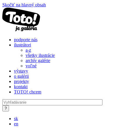
Skočiť na hlavný obsah
podporte nás
ilustrátori
a-z
všetky ilustrácie
archív galérie
voľné
výstavy
o galérii
projekty
kontakt
TOTO! chcem
sk
en