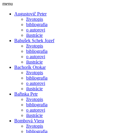
menu
Augustovič Peter
životopis
bibliografia
o autorovi
ilustrácie
Babušek Schek Jozef
životopis
bibliografia
o autorovi
ilustrácie
Bachorík Otokar
životopis
bibliografia
o autorovi
ilustrácie
Bařinka Petr
životopis
bibliografia
o autorovi
ilustrácie
Bombová Viera
životopis
bibliografia