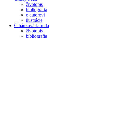
životopis
bibliografia
o autorovi
ilustrácie
Čihánková Jarmila
životopis
bibliografia
o autorovi
ilustrácie
Cipár Miroslav
životopis
bibliografia
o autorovi
ilustrácie
Cpin Štefan
životopis
bibliografia
o autorovi
ilustrácie
Čunderlík Marián
životopis
bibliografia
o autorovi
ilustrácie
Danglár Gertli Jozef