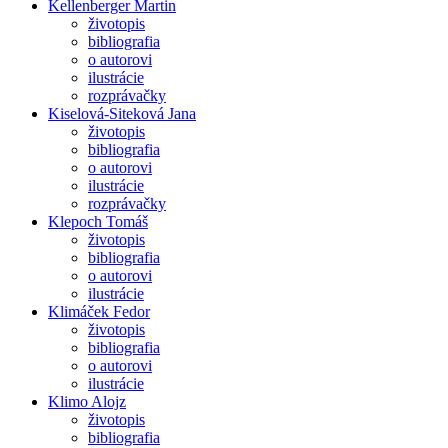
Kellenberger Martin
životopis
bibliografia
o autorovi
ilustrácie
rozprávačky
Kiselová-Siteková Jana
životopis
bibliografia
o autorovi
ilustrácie
rozprávačky
Klepoch Tomáš
životopis
bibliografia
o autorovi
ilustrácie
Klimáček Fedor
životopis
bibliografia
o autorovi
ilustrácie
Klimo Alojz
životopis
bibliografia