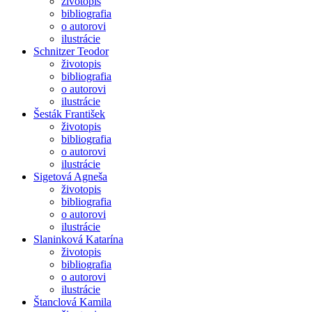
životopis
bibliografia
o autorovi
ilustrácie
Schnitzer Teodor
životopis
bibliografia
o autorovi
ilustrácie
Šesták František
životopis
bibliografia
o autorovi
ilustrácie
Sigetová Agneša
životopis
bibliografia
o autorovi
ilustrácie
Slaninková Katarína
životopis
bibliografia
o autorovi
ilustrácie
Štanclová Kamila