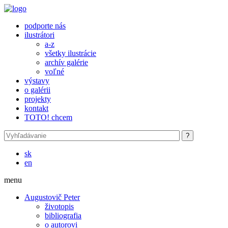
Skočiť na hlavný obsah
podporte nás
ilustrátori
a-z
všetky ilustrácie
archív galérie
voľné
výstavy
o galérii
projekty
kontakt
TOTO! chcem
sk
en
menu
Augustovič Peter
životopis
bibliografia
o autorovi