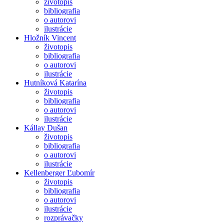
životopis
bibliografia
o autorovi
ilustrácie
Hložník Vincent
životopis
bibliografia
o autorovi
ilustrácie
Hutníková Katarína
životopis
bibliografia
o autorovi
ilustrácie
Kállay Dušan
životopis
bibliografia
o autorovi
ilustrácie
Kellenberger Ľubomír
životopis
bibliografia
o autorovi
ilustrácie
rozprávačky