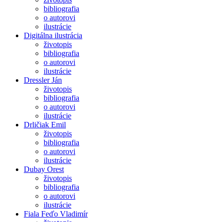
bibliografia
o autorovi
ilustrácie
Digitálna ilustrácia
životopis
bibliografia
o autorovi
ilustrácie
Dressler Ján
životopis
bibliografia
o autorovi
ilustrácie
Drličiak Emil
životopis
bibliografia
o autorovi
ilustrácie
Dubay Orest
životopis
bibliografia
o autorovi
ilustrácie
Fiala Feďo Vladimír