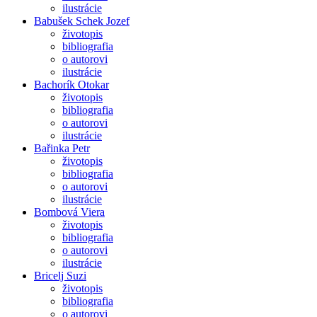
ilustrácie
Babušek Schek Jozef
životopis
bibliografia
o autorovi
ilustrácie
Bachorík Otokar
životopis
bibliografia
o autorovi
ilustrácie
Bařinka Petr
životopis
bibliografia
o autorovi
ilustrácie
Bombová Viera
životopis
bibliografia
o autorovi
ilustrácie
Bricelj Suzi
životopis
bibliografia
o autorovi