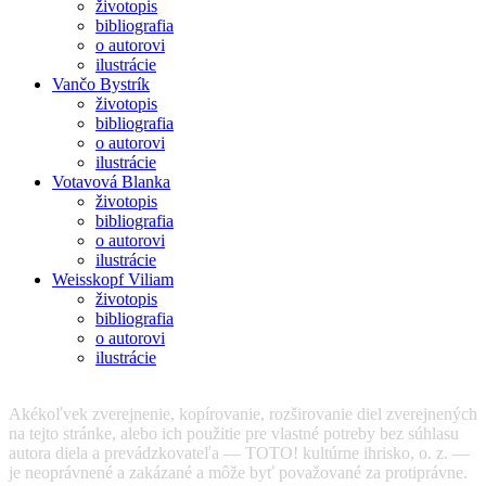
životopis
bibliografia
o autorovi
ilustrácie
Vančo Bystrík
životopis
bibliografia
o autorovi
ilustrácie
Votavová Blanka
životopis
bibliografia
o autorovi
ilustrácie
Weisskopf Viliam
životopis
bibliografia
o autorovi
ilustrácie
Akékoľvek zverejnenie, kopírovanie, rozširovanie diel zverejnených
na tejto stránke, alebo ich použitie pre vlastné potreby bez súhlasu
autora diela a prevádzkovateľa — TOTO! kultúrne ihrisko, o. z. —
je neoprávnené a zakázané a môže byť považované za protiprávne.