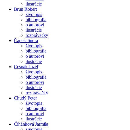
ilustrácie
Brun Robert
životopis
bibliografia
o autorovi
ilustrácie
rozprávačky
Čapek Jindra
životopis
bibliografia
o autorovi
ilustrácie
Cesnak Jozef
životopis
bibliografia
o autorovi
ilustrácie
rozprávačky
Chudý Peter
životopis
bibliografia
o autorovi
ilustrácie
Čihánková Jarmila
životopis