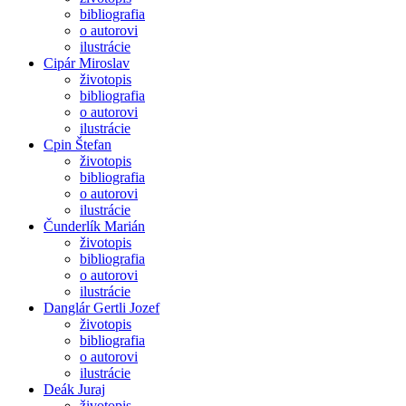
bibliografia
o autorovi
ilustrácie
Cipár Miroslav
životopis
bibliografia
o autorovi
ilustrácie
Cpin Štefan
životopis
bibliografia
o autorovi
ilustrácie
Čunderlík Marián
životopis
bibliografia
o autorovi
ilustrácie
Danglár Gertli Jozef
životopis
bibliografia
o autorovi
ilustrácie
Deák Juraj
životopis