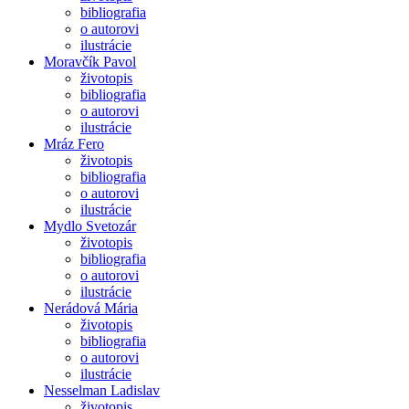
bibliografia
o autorovi
ilustrácie
Moravčík Pavol
životopis
bibliografia
o autorovi
ilustrácie
Mráz Fero
životopis
bibliografia
o autorovi
ilustrácie
Mydlo Svetozár
životopis
bibliografia
o autorovi
ilustrácie
Nerádová Mária
životopis
bibliografia
o autorovi
ilustrácie
Nesselman Ladislav
životopis