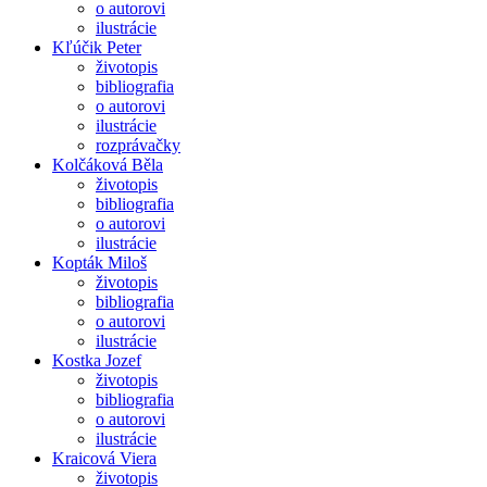
o autorovi
ilustrácie
Kľúčik Peter
životopis
bibliografia
o autorovi
ilustrácie
rozprávačky
Kolčáková Běla
životopis
bibliografia
o autorovi
ilustrácie
Kopták Miloš
životopis
bibliografia
o autorovi
ilustrácie
Kostka Jozef
životopis
bibliografia
o autorovi
ilustrácie
Kraicová Viera
životopis