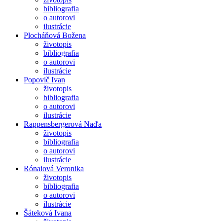
bibliografia
o autorovi
ilustrácie
Plocháňová Božena
životopis
bibliografia
o autorovi
ilustrácie
Popovič Ivan
životopis
bibliografia
o autorovi
ilustrácie
Rappensbergerová Naďa
životopis
bibliografia
o autorovi
ilustrácie
Rónaiová Veronika
životopis
bibliografia
o autorovi
ilustrácie
Šáteková Ivana