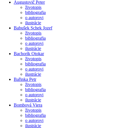
Augustovič Peter
životopis
bibliografia
o autorovi
ilustrácie
Babušek Schek Jozef
životopis
bibliografia
o autorovi
ilustrácie
Bachorík Otokar
životopis
bibliografia
o autorovi
ilustrácie
Bařinka Petr
životopis
bibliografia
o autorovi
ilustrácie
Bombová Viera
životopis
bibliografia
o autorovi
ilustrácie