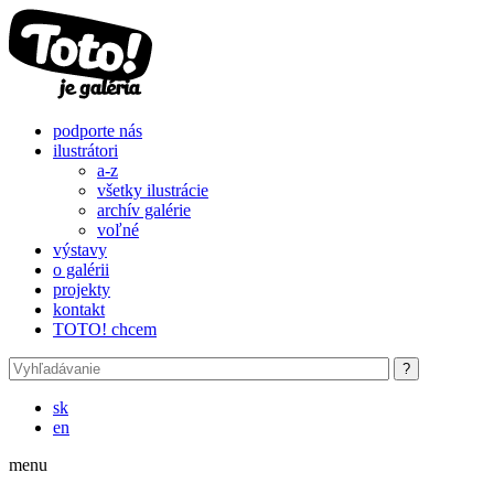
Skočiť na hlavný obsah
podporte nás
ilustrátori
a-z
všetky ilustrácie
archív galérie
voľné
výstavy
o galérii
projekty
kontakt
TOTO! chcem
sk
en
menu