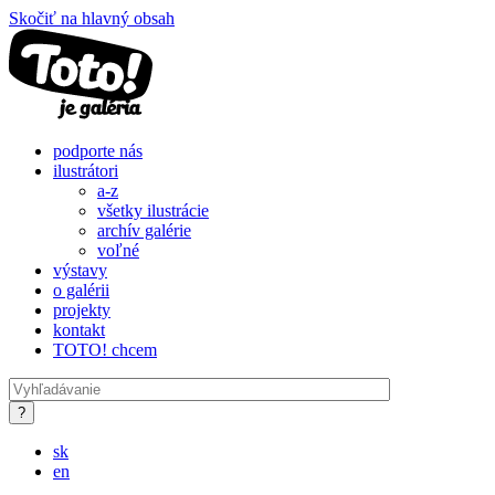
Skočiť na hlavný obsah
podporte nás
ilustrátori
a-z
všetky ilustrácie
archív galérie
voľné
výstavy
o galérii
projekty
kontakt
TOTO! chcem
sk
en