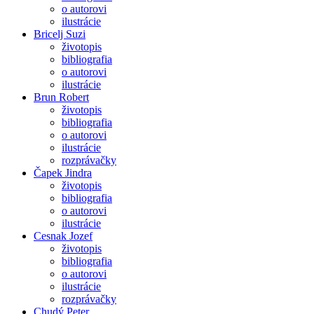
o autorovi
ilustrácie
Bricelj Suzi
životopis
bibliografia
o autorovi
ilustrácie
Brun Robert
životopis
bibliografia
o autorovi
ilustrácie
rozprávačky
Čapek Jindra
životopis
bibliografia
o autorovi
ilustrácie
Cesnak Jozef
životopis
bibliografia
o autorovi
ilustrácie
rozprávačky
Chudý Peter