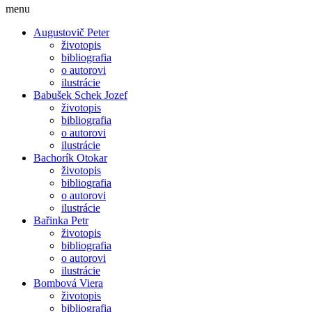
menu
Augustovič Peter
životopis
bibliografia
o autorovi
ilustrácie
Babušek Schek Jozef
životopis
bibliografia
o autorovi
ilustrácie
Bachorík Otokar
životopis
bibliografia
o autorovi
ilustrácie
Bařinka Petr
životopis
bibliografia
o autorovi
ilustrácie
Bombová Viera
životopis
bibliografia