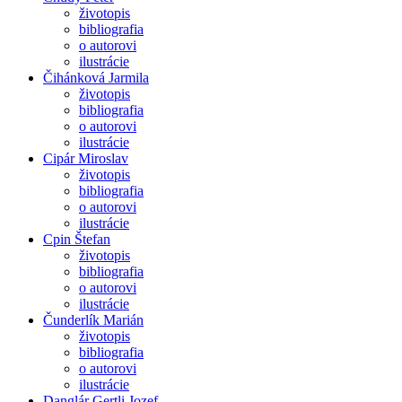
životopis
bibliografia
o autorovi
ilustrácie
Čihánková Jarmila
životopis
bibliografia
o autorovi
ilustrácie
Cipár Miroslav
životopis
bibliografia
o autorovi
ilustrácie
Cpin Štefan
životopis
bibliografia
o autorovi
ilustrácie
Čunderlík Marián
životopis
bibliografia
o autorovi
ilustrácie
Danglár Gertli Jozef