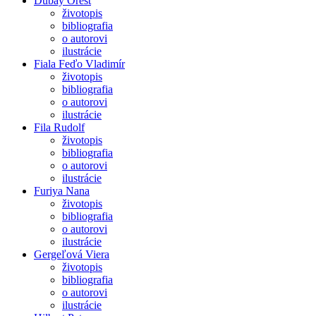
Dubay Orest
životopis
bibliografia
o autorovi
ilustrácie
Fiala Feďo Vladimír
životopis
bibliografia
o autorovi
ilustrácie
Fila Rudolf
životopis
bibliografia
o autorovi
ilustrácie
Furiya Nana
životopis
bibliografia
o autorovi
ilustrácie
Gergeľová Viera
životopis
bibliografia
o autorovi
ilustrácie