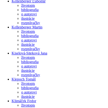
Kellenberger Ľubomír
životopis
bibliografia
o autorovi
ilustrácie
rozprávačky
Kellenberger Martin
životopis
bibliografia
o autorovi
ilustrácie
rozprávačky
Kiselová-Siteková Jana
životopis
bibliografia
o autorovi
ilustrácie
rozprávačky
Klepoch Tomáš
životopis
bibliografia
o autorovi
ilustrácie
Klimáček Fedor
životopis