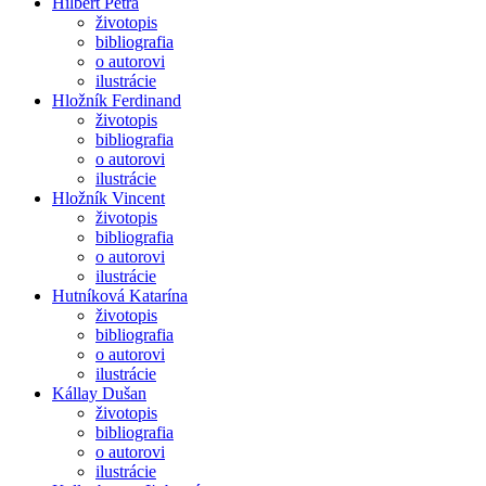
Hilbert Petra
životopis
bibliografia
o autorovi
ilustrácie
Hložník Ferdinand
životopis
bibliografia
o autorovi
ilustrácie
Hložník Vincent
životopis
bibliografia
o autorovi
ilustrácie
Hutníková Katarína
životopis
bibliografia
o autorovi
ilustrácie
Kállay Dušan
životopis
bibliografia
o autorovi
ilustrácie