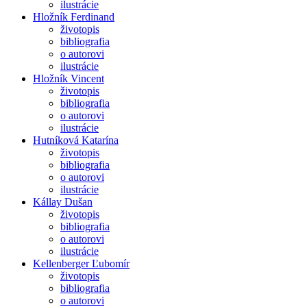
ilustrácie
Hložník Ferdinand
životopis
bibliografia
o autorovi
ilustrácie
Hložník Vincent
životopis
bibliografia
o autorovi
ilustrácie
Hutníková Katarína
životopis
bibliografia
o autorovi
ilustrácie
Kállay Dušan
životopis
bibliografia
o autorovi
ilustrácie
Kellenberger Ľubomír
životopis
bibliografia
o autorovi