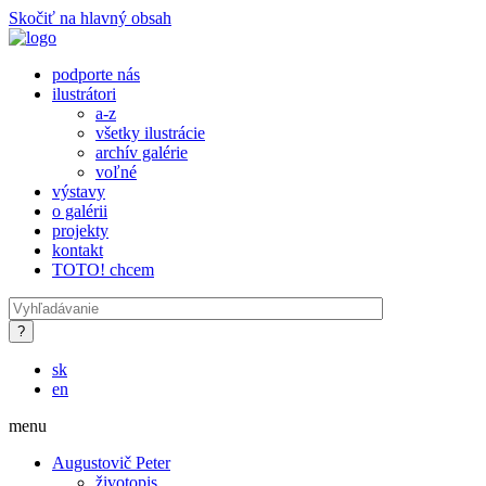
Skočiť na hlavný obsah
podporte nás
ilustrátori
a-z
všetky ilustrácie
archív galérie
voľné
výstavy
o galérii
projekty
kontakt
TOTO! chcem
sk
en
menu
Augustovič Peter
životopis