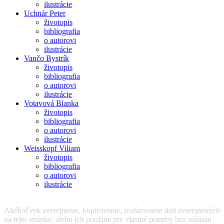
ilustrácie
Uchnár Peter
životopis
bibliografia
o autorovi
ilustrácie
Vančo Bystrík
životopis
bibliografia
o autorovi
ilustrácie
Votavová Blanka
životopis
bibliografia
o autorovi
ilustrácie
Weisskopf Viliam
životopis
bibliografia
o autorovi
ilustrácie
Akékoľvek zverejnenie, kopírovanie, rozširovanie diel zverejnených
na tejto stránke, alebo ich použitie pre vlastné potreby bez súhlasu