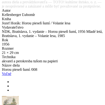
autora diela a prevádzkovateľa — TOTO! kultúrne ihrisko, o. z. —
je neoprávnené a zakázané a môže byť považované za protiprávne.
Autor
Kellenberger Ľubomír
Kniha
Jozef Horák: Horou pieseň šumí / Volanie lesa
Vydavateľstvo
NDK, Bratislava, 1. vydanie – Horou pieseň šumí, 1956 Mladé letá,
Bratislava, 1. vydanie – Volanie lesa, 1985
Rok
1956
Rozmer
21 × 29 cm
Technika
akvarel a perokresba tušom na papieri
Názov diela
Horou pieseň šumí /008
Voľné