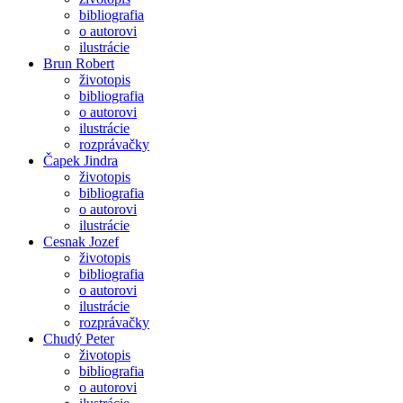
bibliografia
o autorovi
ilustrácie
Brun Robert
životopis
bibliografia
o autorovi
ilustrácie
rozprávačky
Čapek Jindra
životopis
bibliografia
o autorovi
ilustrácie
Cesnak Jozef
životopis
bibliografia
o autorovi
ilustrácie
rozprávačky
Chudý Peter
životopis
bibliografia
o autorovi