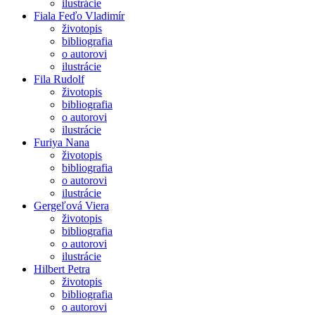
ilustrácie
Fiala Feďo Vladimír
životopis
bibliografia
o autorovi
ilustrácie
Fila Rudolf
životopis
bibliografia
o autorovi
ilustrácie
Furiya Nana
životopis
bibliografia
o autorovi
ilustrácie
Gergeľová Viera
životopis
bibliografia
o autorovi
ilustrácie
Hilbert Petra
životopis
bibliografia
o autorovi