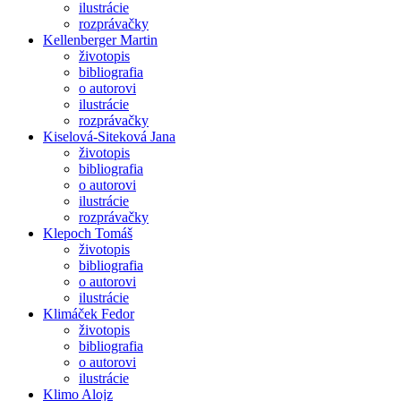
ilustrácie
rozprávačky
Kellenberger Martin
životopis
bibliografia
o autorovi
ilustrácie
rozprávačky
Kiselová-Siteková Jana
životopis
bibliografia
o autorovi
ilustrácie
rozprávačky
Klepoch Tomáš
životopis
bibliografia
o autorovi
ilustrácie
Klimáček Fedor
životopis
bibliografia
o autorovi
ilustrácie
Klimo Alojz