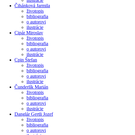
ilustrácie
Čihánková Jarmila
životopis
bibliografia
o autorovi
ilustrácie
Cipár Miroslav
životopis
bibliografia
o autorovi
ilustrácie
Cpin Štefan
životopis
bibliografia
o autorovi
ilustrácie
Čunderlík Marián
životopis
bibliografia
o autorovi
ilustrácie
Danglár Gertli Jozef
životopis
bibliografia
o autorovi