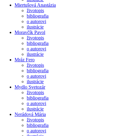
Miertušová Anastázia
životopis
bibliografia
o autorovi
ilustrácie
Moravčík Pavol
životopis
bibliografia
o autorovi
ilustrácie
Mráz Fero
životopis
bibliografia
o autorovi
ilustrácie
Mydlo Svetozár
životopis
bibliografia
o autorovi
ilustrácie
Nerádová Mária
životopis
bibliografia
o autorovi