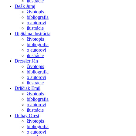
ilustrácie
Deák Juraj
životopis
bibliografia
o autorovi
ilustrácie
Digitálna ilustrácia
životopis
bibliografia
o autorovi
ilustrácie
Dressler Ján
životopis
bibliografia
o autorovi
ilustrácie
Drličiak Emil
životopis
bibliografia
o autorovi
ilustrácie
Dubay Orest
životopis
bibliografia
o autorovi