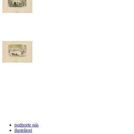
podporte nás
ilustrátori