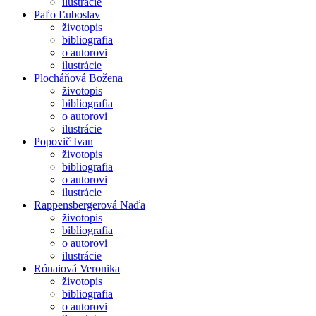
ilustrácie
Paľo Ľuboslav
životopis
bibliografia
o autorovi
ilustrácie
Plocháňová Božena
životopis
bibliografia
o autorovi
ilustrácie
Popovič Ivan
životopis
bibliografia
o autorovi
ilustrácie
Rappensbergerová Naďa
životopis
bibliografia
o autorovi
ilustrácie
Rónaiová Veronika
životopis
bibliografia
o autorovi