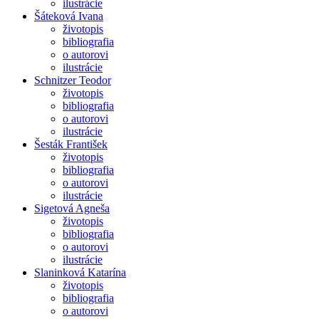
ilustrácie
Šáteková Ivana
životopis
bibliografia
o autorovi
ilustrácie
Schnitzer Teodor
životopis
bibliografia
o autorovi
ilustrácie
Šesták František
životopis
bibliografia
o autorovi
ilustrácie
Sigetová Agneša
životopis
bibliografia
o autorovi
ilustrácie
Slaninková Katarína
životopis
bibliografia
o autorovi