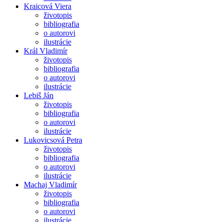
Kraicová Viera
životopis
bibliografia
o autorovi
ilustrácie
Král Vladimír
životopis
bibliografia
o autorovi
ilustrácie
Lebiš Ján
životopis
bibliografia
o autorovi
ilustrácie
Lukovicsová Petra
životopis
bibliografia
o autorovi
ilustrácie
Machaj Vladimír
životopis
bibliografia
o autorovi
ilustrácie