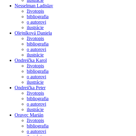
ilustrácie
Nesselman Ladislav
životopis
bibliografia
o autorovi
ilustrácie
Olejníková Daniela
životopis
bibliografia
o autorovi
ilustrácie
Ondreička Karol
životopis
bibliografia
o autorovi
ilustrácie
Ondreička Peter
životopis
bibliografia
o autorovi
ilustrácie
Oravec Marián
životopis
bibliografia
o autorovi