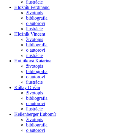
ilustrácie
Hložník Ferdinand
životopis
bibliografia
o autorovi
ilustrácie
Hložník Vincent
životopis
bibliografia
o autorovi
ilustrácie
Hutníková Katarína
životopis
bibliografia
o autorovi
ilustrácie
Kállay Dušan
životopis
bibliografia
o autorovi
ilustrácie
Kellenberger Ľubomír
životopis
bibliografia
o autorovi