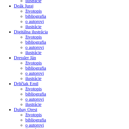
ilustrácie
Deák Juraj
životopis
bibliografia
o autorovi
ilustrácie
Digitálna ilustrácia
životopis
bibliografia
o autorovi
ilustrácie
Dressler Ján
životopis
bibliografia
o autorovi
ilustrácie
Drličiak Emil
životopis
bibliografia
o autorovi
ilustrácie
Dubay Orest
životopis
bibliografia
o autorovi