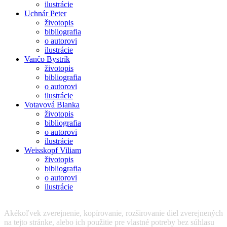
ilustrácie
Uchnár Peter
životopis
bibliografia
o autorovi
ilustrácie
Vančo Bystrík
životopis
bibliografia
o autorovi
ilustrácie
Votavová Blanka
životopis
bibliografia
o autorovi
ilustrácie
Weisskopf Viliam
životopis
bibliografia
o autorovi
ilustrácie
Akékoľvek zverejnenie, kopírovanie, rozširovanie diel zverejnených
na tejto stránke, alebo ich použitie pre vlastné potreby bez súhlasu