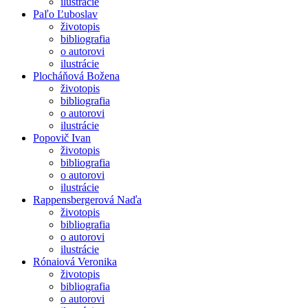
ilustrácie
Paľo Ľuboslav
životopis
bibliografia
o autorovi
ilustrácie
Plocháňová Božena
životopis
bibliografia
o autorovi
ilustrácie
Popovič Ivan
životopis
bibliografia
o autorovi
ilustrácie
Rappensbergerová Naďa
životopis
bibliografia
o autorovi
ilustrácie
Rónaiová Veronika
životopis
bibliografia
o autorovi