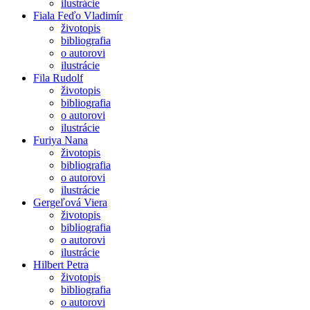
ilustrácie
Fiala Feďo Vladimír
životopis
bibliografia
o autorovi
ilustrácie
Fila Rudolf
životopis
bibliografia
o autorovi
ilustrácie
Furiya Nana
životopis
bibliografia
o autorovi
ilustrácie
Gergeľová Viera
životopis
bibliografia
o autorovi
ilustrácie
Hilbert Petra
životopis
bibliografia
o autorovi