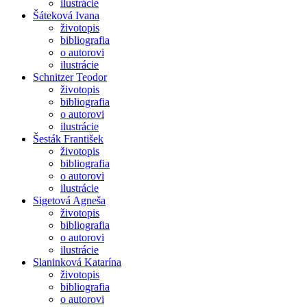
ilustrácie
Šáteková Ivana
životopis
bibliografia
o autorovi
ilustrácie
Schnitzer Teodor
životopis
bibliografia
o autorovi
ilustrácie
Šesták František
životopis
bibliografia
o autorovi
ilustrácie
Sigetová Agneša
životopis
bibliografia
o autorovi
ilustrácie
Slaninková Katarína
životopis
bibliografia
o autorovi