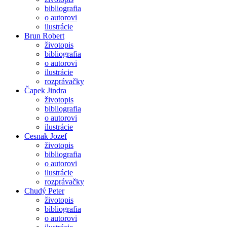
bibliografia
o autorovi
ilustrácie
Brun Robert
životopis
bibliografia
o autorovi
ilustrácie
rozprávačky
Čapek Jindra
životopis
bibliografia
o autorovi
ilustrácie
Cesnak Jozef
životopis
bibliografia
o autorovi
ilustrácie
rozprávačky
Chudý Peter
životopis
bibliografia
o autorovi