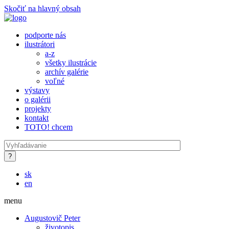
Skočiť na hlavný obsah
podporte nás
ilustrátori
a-z
všetky ilustrácie
archív galérie
voľné
výstavy
o galérii
projekty
kontakt
TOTO! chcem
sk
en
menu
Augustovič Peter
životopis