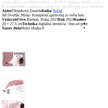
autora diela a prevádzkovateľa — TOTO! kultúrne ihrisko, o. z. —
je neoprávnené a zakázané a môže byť považované za protiprávne.
Autor
Olejníková Daniela
Kniha
Voľné
Jiří Dvořák: Myko. Kompletní zpravodaj ze světa hub
Vydavateľstvo
Baobab, Praha 2023
Rok
2023
Rozmer
20 × 27,5 cm
Technika
digitálna ilustrácia / fine-art print
Názov diela
Myko obalka 8