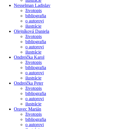
ilustrácie
Nesselman Ladislav
životopis
bibliografia
o autorovi
ilustrácie
Olejníková Daniela
životopis
bibliografia
o autorovi
ilustrácie
Ondreička Karol
životopis
bibliografia
o autorovi
ilustrácie
Ondreička Peter
životopis
bibliografia
o autorovi
ilustrácie
Oravec Marián
životopis
bibliografia
o autorovi