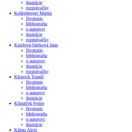
ilustrácie
rozprávačky
Kellenberger Martin
životopis
bibliografia
o autorovi
ilustrácie
rozprávačky
Kiselová-Siteková Jana
životopis
bibliografia
o autorovi
ilustrácie
rozprávačky
Klepoch Tomáš
životopis
bibliografia
o autorovi
ilustrácie
Klimáček Fedor
životopis
bibliografia
o autorovi
ilustrácie
Klimo Alojz