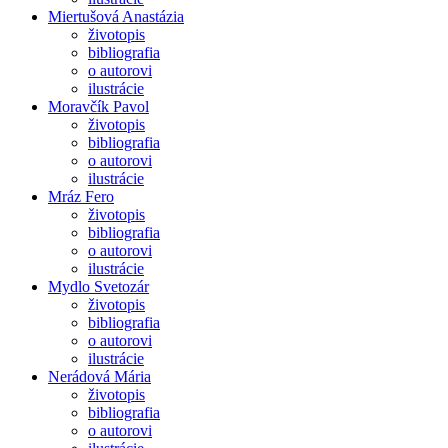
Miertušová Anastázia
životopis
bibliografia
o autorovi
ilustrácie
Moravčík Pavol
životopis
bibliografia
o autorovi
ilustrácie
Mráz Fero
životopis
bibliografia
o autorovi
ilustrácie
Mydlo Svetozár
životopis
bibliografia
o autorovi
ilustrácie
Nerádová Mária
životopis
bibliografia
o autorovi