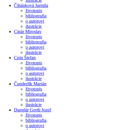
ilustrácie
Čihánková Jarmila
životopis
bibliografia
o autorovi
ilustrácie
Cipár Miroslav
životopis
bibliografia
o autorovi
ilustrácie
Cpin Štefan
životopis
bibliografia
o autorovi
ilustrácie
Čunderlík Marián
životopis
bibliografia
o autorovi
ilustrácie
Danglár Gertli Jozef
životopis
bibliografia
o autorovi