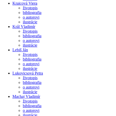
Kraicová Viera
životopis
bibliografia
o autorovi
ilustrácie
Král Vladimír
životopis
bibliografia
o autorovi
ilustrácie
Lebiš Ján
životopis
bibliografia
o autorovi
ilustrácie
Lukovicsová Petra
životopis
bibliografia
o autorovi
ilustrácie
Machaj Vladimír
životopis
bibliografia
o autorovi
ilustrácie