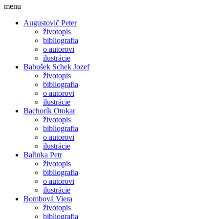
menu
Augustovič Peter
životopis
bibliografia
o autorovi
ilustrácie
Babušek Schek Jozef
životopis
bibliografia
o autorovi
ilustrácie
Bachorík Otokar
životopis
bibliografia
o autorovi
ilustrácie
Bařinka Petr
životopis
bibliografia
o autorovi
ilustrácie
Bombová Viera
životopis
bibliografia