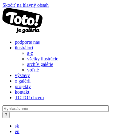
Skočiť na hlavný obsah
podporte nás
ilustrátori
a-z
všetky ilustrácie
archív galérie
voľné
výstavy
o galérii
projekty
kontakt
TOTO! chcem
sk
en