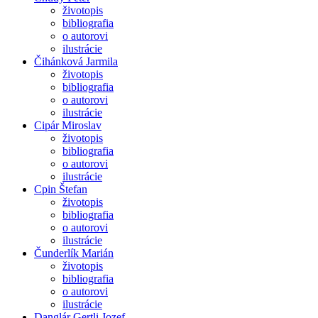
životopis
bibliografia
o autorovi
ilustrácie
Čihánková Jarmila
životopis
bibliografia
o autorovi
ilustrácie
Cipár Miroslav
životopis
bibliografia
o autorovi
ilustrácie
Cpin Štefan
životopis
bibliografia
o autorovi
ilustrácie
Čunderlík Marián
životopis
bibliografia
o autorovi
ilustrácie
Danglár Gertli Jozef