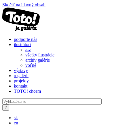
Skočiť na hlavný obsah
podporte nás
ilustrátori
a-z
všetky ilustrácie
archív galérie
voľné
výstavy
o galérii
projekty
kontakt
TOTO! chcem
sk
en