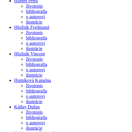
Hilbert Petra
životopis
bibliografia
o autorovi
ilustrácie
Hložník Ferdinand
životopis
bibliografia
o autorovi
ilustrácie
Hložník Vincent
životopis
bibliografia
o autorovi
ilustrácie
Hutníková Katarína
životopis
bibliografia
o autorovi
ilustrácie
Kállay Dušan
životopis
bibliografia
o autorovi
ilustrácie