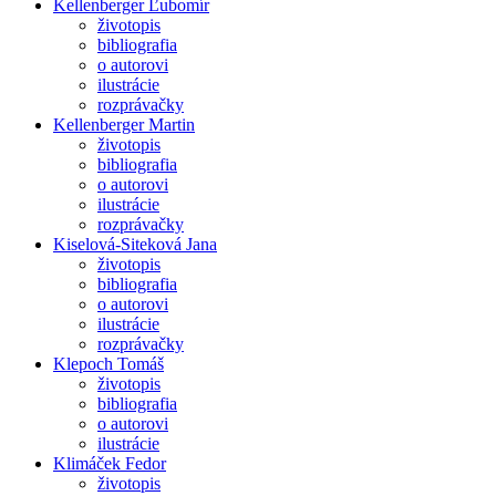
Kellenberger Ľubomír
životopis
bibliografia
o autorovi
ilustrácie
rozprávačky
Kellenberger Martin
životopis
bibliografia
o autorovi
ilustrácie
rozprávačky
Kiselová-Siteková Jana
životopis
bibliografia
o autorovi
ilustrácie
rozprávačky
Klepoch Tomáš
životopis
bibliografia
o autorovi
ilustrácie
Klimáček Fedor
životopis