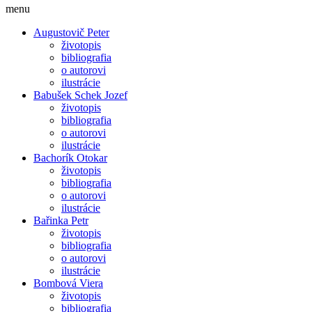
menu
Augustovič Peter
životopis
bibliografia
o autorovi
ilustrácie
Babušek Schek Jozef
životopis
bibliografia
o autorovi
ilustrácie
Bachorík Otokar
životopis
bibliografia
o autorovi
ilustrácie
Bařinka Petr
životopis
bibliografia
o autorovi
ilustrácie
Bombová Viera
životopis
bibliografia