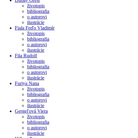
Dubay Orest
životopis
bibliografia
o autorovi
ilustrácie
Fiala Feďo Vladimír
životopis
bibliografia
o autorovi
ilustrácie
Fila Rudolf
životopis
bibliografia
o autorovi
ilustrácie
Furiya Nana
životopis
bibliografia
o autorovi
ilustrácie
Gergeľová Viera
životopis
bibliografia
o autorovi
ilustrácie