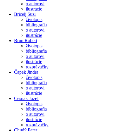
o autorovi
ilustrácie
Bricelj Suzi
životopis
bibliografia
o autorovi
ilustrácie
Brun Robert
životopis
bibliografia
o autorovi
ilustrácie
rozprávačky
Čapek Jindra
životopis
bibliografia
o autorovi
ilustrácie
Cesnak Jozef
životopis
bibliografia
o autorovi
ilustrácie
rozprávačky
Chudý Peter