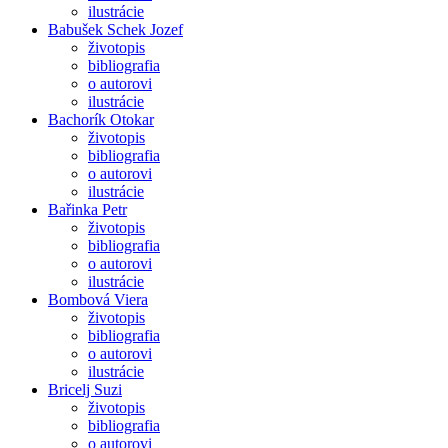
ilustrácie
Babušek Schek Jozef
životopis
bibliografia
o autorovi
ilustrácie
Bachorík Otokar
životopis
bibliografia
o autorovi
ilustrácie
Bařinka Petr
životopis
bibliografia
o autorovi
ilustrácie
Bombová Viera
životopis
bibliografia
o autorovi
ilustrácie
Bricelj Suzi
životopis
bibliografia
o autorovi