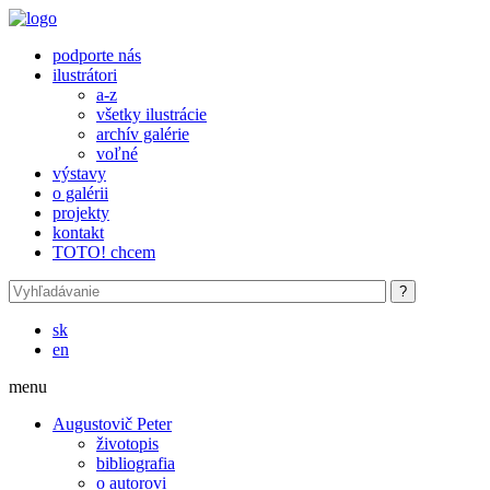
Skočiť na hlavný obsah
podporte nás
ilustrátori
a-z
všetky ilustrácie
archív galérie
voľné
výstavy
o galérii
projekty
kontakt
TOTO! chcem
sk
en
menu
Augustovič Peter
životopis
bibliografia
o autorovi