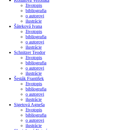
Rónaiová Veronika
životopis
bibliografia
o autorovi
ilustrácie
Šáteková Ivana
životopis
bibliografia
o autorovi
ilustrácie
Schnitzer Teodor
životopis
bibliografia
o autorovi
ilustrácie
Šesták František
životopis
bibliografia
o autorovi
ilustrácie
Sigetová Agneša
životopis
bibliografia
o autorovi
ilustrácie