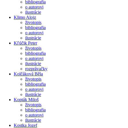
bibliografia
o autorovi
ilustrácie
Klimo Alojz
životopis
bibliografia
o autorovi
ilustrácie
Kľúčik Peter
životopis
bibliografia
o autorovi
ilustrácie
rozprávačky
Kolčáková Běla
životopis
bibliografia
o autorovi
ilustrácie
Kopták Miloš
životopis
bibliografia
o autorovi
ilustrácie
Kostka Jozef