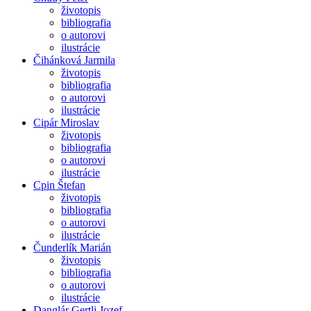
životopis
bibliografia
o autorovi
ilustrácie
Čihánková Jarmila
životopis
bibliografia
o autorovi
ilustrácie
Cipár Miroslav
životopis
bibliografia
o autorovi
ilustrácie
Cpin Štefan
životopis
bibliografia
o autorovi
ilustrácie
Čunderlík Marián
životopis
bibliografia
o autorovi
ilustrácie
Danglár Gertli Jozef