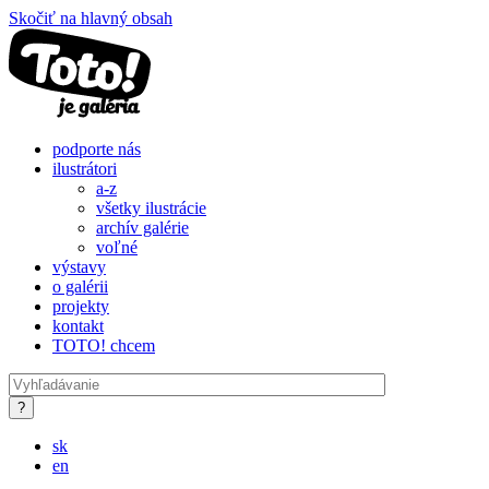
Skočiť na hlavný obsah
podporte nás
ilustrátori
a-z
všetky ilustrácie
archív galérie
voľné
výstavy
o galérii
projekty
kontakt
TOTO! chcem
sk
en