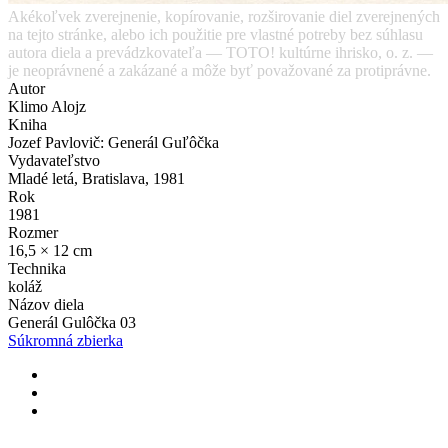
Akékoľvek zverejnenie, kopírovanie, rozširovanie diel zverejnených
na tejto stránke, alebo ich použitie pre vlastné potreby bez súhlasu
autora diela a prevádzkovateľa — TOTO! kultúrne ihrisko, o. z. —
je neoprávnené a zakázané a môže byť považované za protiprávne.
Autor
Klimo Alojz
Kniha
Jozef Pavlovič: Generál Guľôčka
Vydavateľstvo
Mladé letá, Bratislava, 1981
Rok
1981
Rozmer
16,5 × 12 cm
Technika
koláž
Názov diela
Generál Gulôčka 03
Súkromná zbierka