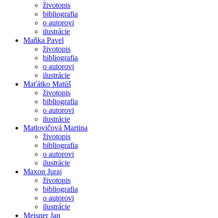
životopis
bibliografia
o autorovi
ilustrácie
Maňka Pavel
životopis
bibliografia
o autorovi
ilustrácie
Maťátko Matúš
životopis
bibliografia
o autorovi
ilustrácie
Matlovičová Martina
životopis
bibliografia
o autorovi
ilustrácie
Maxon Juraj
životopis
bibliografia
o autorovi
ilustrácie
Meisner Jan