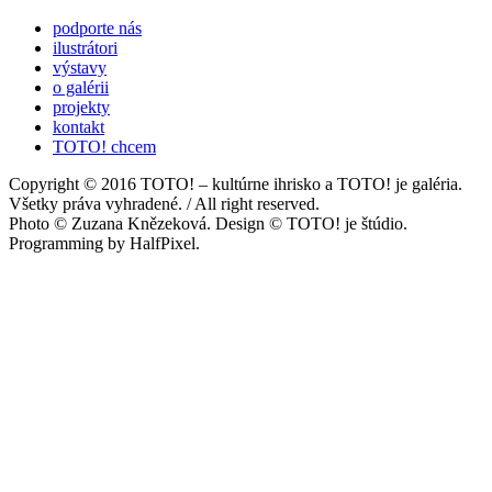
podporte nás
ilustrátori
výstavy
o galérii
projekty
kontakt
TOTO! chcem
Copyright © 2016 TOTO! – kultúrne ihrisko a TOTO! je galéria.
Všetky práva vyhradené. / All right reserved.
Photo © Zuzana Knězeková. Design © TOTO! je štúdio.
Programming by HalfPixel.