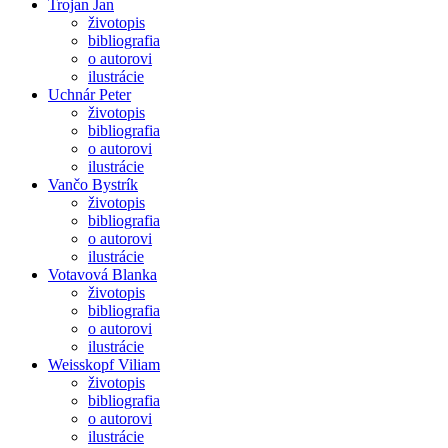
Trojan Jan
životopis
bibliografia
o autorovi
ilustrácie
Uchnár Peter
životopis
bibliografia
o autorovi
ilustrácie
Vančo Bystrík
životopis
bibliografia
o autorovi
ilustrácie
Votavová Blanka
životopis
bibliografia
o autorovi
ilustrácie
Weisskopf Viliam
životopis
bibliografia
o autorovi
ilustrácie