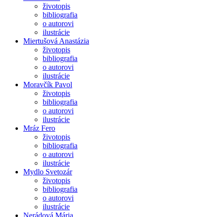
životopis
bibliografia
o autorovi
ilustrácie
Miertušová Anastázia
životopis
bibliografia
o autorovi
ilustrácie
Moravčík Pavol
životopis
bibliografia
o autorovi
ilustrácie
Mráz Fero
životopis
bibliografia
o autorovi
ilustrácie
Mydlo Svetozár
životopis
bibliografia
o autorovi
ilustrácie
Nerádová Mária