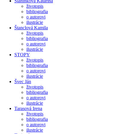
Slaninková Katarína
životopis
bibliografia
o autorovi
ilustrácie
Štanclová Kamila
životopis
bibliografia
o autorovi
ilustrácie
STOPY
životopis
bibliografia
o autorovi
ilustrácie
Švec Ján
životopis
bibliografia
o autorovi
ilustrácie
Tarasová Irena
životopis
bibliografia
o autorovi
ilustrácie