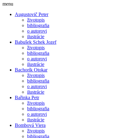
menu
Augustovič Peter
životopis
bibliografia
o autorovi
ilustrácie
Babušek Schek Jozef
životopis
bibliografia
o autorovi
ilustrácie
Bachorík Otokar
životopis
bibliografia
o autorovi
ilustrácie
Bařinka Petr
životopis
bibliografia
o autorovi
ilustrácie
Bombová Viera
životopis
bibliografia