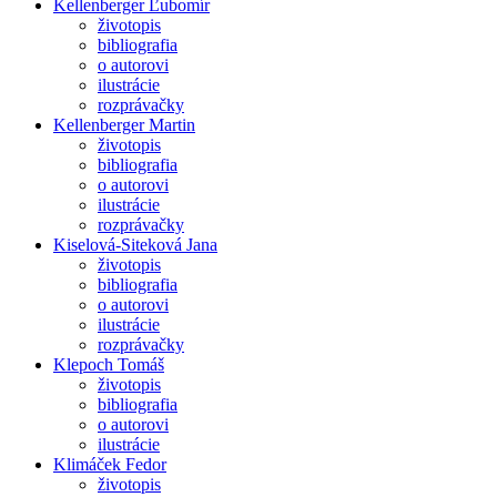
Kellenberger Ľubomír
životopis
bibliografia
o autorovi
ilustrácie
rozprávačky
Kellenberger Martin
životopis
bibliografia
o autorovi
ilustrácie
rozprávačky
Kiselová-Siteková Jana
životopis
bibliografia
o autorovi
ilustrácie
rozprávačky
Klepoch Tomáš
životopis
bibliografia
o autorovi
ilustrácie
Klimáček Fedor
životopis