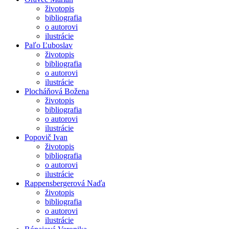
životopis
bibliografia
o autorovi
ilustrácie
Paľo Ľuboslav
životopis
bibliografia
o autorovi
ilustrácie
Plocháňová Božena
životopis
bibliografia
o autorovi
ilustrácie
Popovič Ivan
životopis
bibliografia
o autorovi
ilustrácie
Rappensbergerová Naďa
životopis
bibliografia
o autorovi
ilustrácie