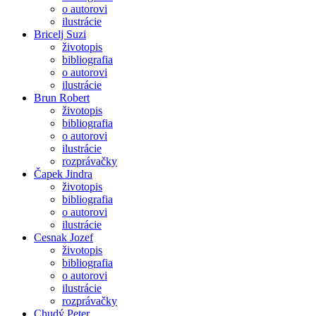
o autorovi
ilustrácie
Bricelj Suzi
životopis
bibliografia
o autorovi
ilustrácie
Brun Robert
životopis
bibliografia
o autorovi
ilustrácie
rozprávačky
Čapek Jindra
životopis
bibliografia
o autorovi
ilustrácie
Cesnak Jozef
životopis
bibliografia
o autorovi
ilustrácie
rozprávačky
Chudý Peter