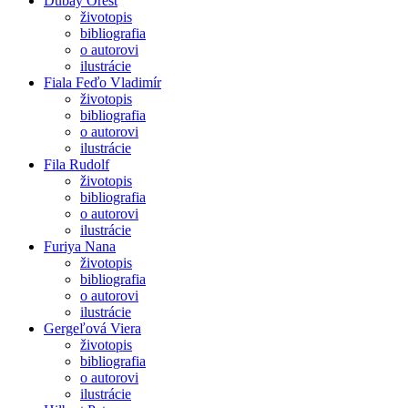
Dubay Orest
životopis
bibliografia
o autorovi
ilustrácie
Fiala Feďo Vladimír
životopis
bibliografia
o autorovi
ilustrácie
Fila Rudolf
životopis
bibliografia
o autorovi
ilustrácie
Furiya Nana
životopis
bibliografia
o autorovi
ilustrácie
Gergeľová Viera
životopis
bibliografia
o autorovi
ilustrácie