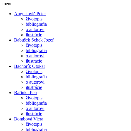
menu
Augustovič Peter
životopis
bibliografia
o autorovi
ilustrácie
Babušek Schek Jozef
životopis
bibliografia
o autorovi
ilustrácie
Bachorík Otokar
životopis
bibliografia
o autorovi
ilustrácie
Bařinka Petr
životopis
bibliografia
o autorovi
ilustrácie
Bombová Viera
životopis
bibliografia