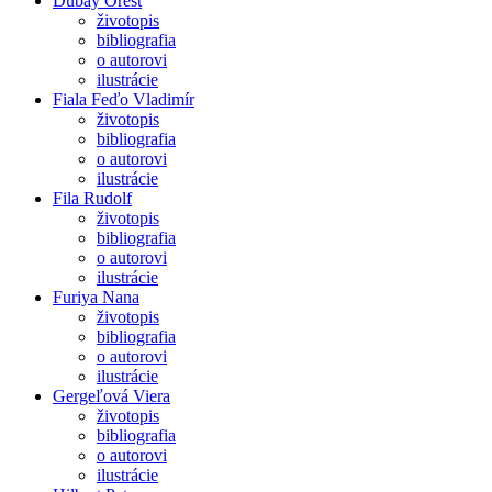
Dubay Orest
životopis
bibliografia
o autorovi
ilustrácie
Fiala Feďo Vladimír
životopis
bibliografia
o autorovi
ilustrácie
Fila Rudolf
životopis
bibliografia
o autorovi
ilustrácie
Furiya Nana
životopis
bibliografia
o autorovi
ilustrácie
Gergeľová Viera
životopis
bibliografia
o autorovi
ilustrácie