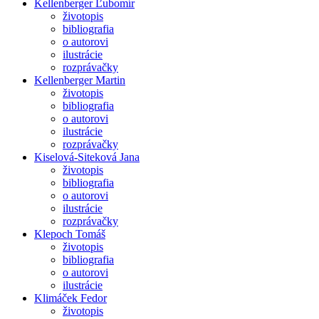
Kellenberger Ľubomír
životopis
bibliografia
o autorovi
ilustrácie
rozprávačky
Kellenberger Martin
životopis
bibliografia
o autorovi
ilustrácie
rozprávačky
Kiselová-Siteková Jana
životopis
bibliografia
o autorovi
ilustrácie
rozprávačky
Klepoch Tomáš
životopis
bibliografia
o autorovi
ilustrácie
Klimáček Fedor
životopis