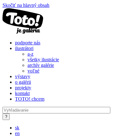
Skočiť na hlavný obsah
podporte nás
ilustrátori
a-z
všetky ilustrácie
archív galérie
voľné
výstavy
o galérii
projekty
kontakt
TOTO! chcem
sk
en