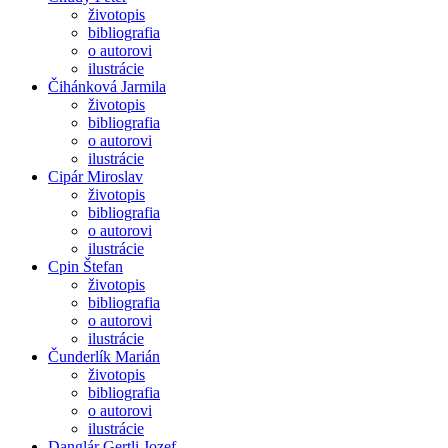
životopis
bibliografia
o autorovi
ilustrácie
Čihánková Jarmila
životopis
bibliografia
o autorovi
ilustrácie
Cipár Miroslav
životopis
bibliografia
o autorovi
ilustrácie
Cpin Štefan
životopis
bibliografia
o autorovi
ilustrácie
Čunderlík Marián
životopis
bibliografia
o autorovi
ilustrácie
Danglár Gertli Jozef