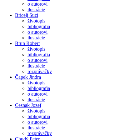
o autorovi
ilustrácie
Bricelj Suzi
životopis
bibliografia
o autorovi
ilustrácie
Brun Robert
životopis
bibliografia
o autorovi
ilustrácie
rozprávačky
Čapek Jindra
životopis
bibliografia
o autorovi
ilustrácie
Cesnak Jozef
životopis
bibliografia
o autorovi
ilustrácie
rozprávačky
Chudý Peter