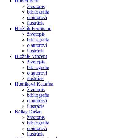
Hilbert Petra
životopis
bibliografia
o autorovi
ilustrácie
Hložník Ferdinand
životopis
bibliografia
o autorovi
ilustrácie
Hložník Vincent
životopis
bibliografia
o autorovi
ilustrácie
Hutníková Katarína
životopis
bibliografia
o autorovi
ilustrácie
Kállay Dušan
životopis
bibliografia
o autorovi
ilustrácie