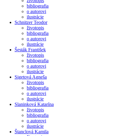
životopis
bibliografia
o autorovi
ilustrácie
Schnitzer Teodor
životopis
bibliografia
o autorovi
ilustrácie
Šesták František
životopis
bibliografia
o autorovi
ilustrácie
Sigetová Agneša
životopis
bibliografia
o autorovi
ilustrácie
Slaninková Katarína
životopis
bibliografia
o autorovi
ilustrácie
Štanclová Kamila