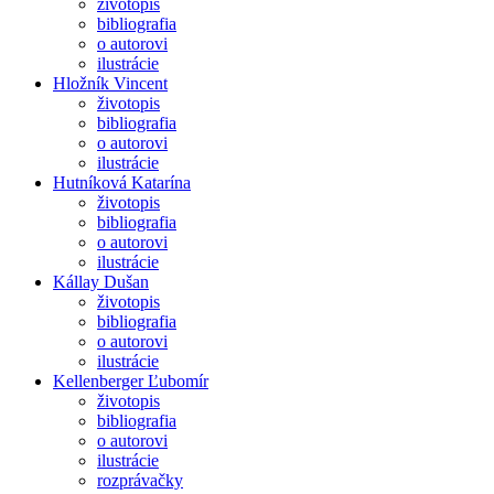
životopis
bibliografia
o autorovi
ilustrácie
Hložník Vincent
životopis
bibliografia
o autorovi
ilustrácie
Hutníková Katarína
životopis
bibliografia
o autorovi
ilustrácie
Kállay Dušan
životopis
bibliografia
o autorovi
ilustrácie
Kellenberger Ľubomír
životopis
bibliografia
o autorovi
ilustrácie
rozprávačky