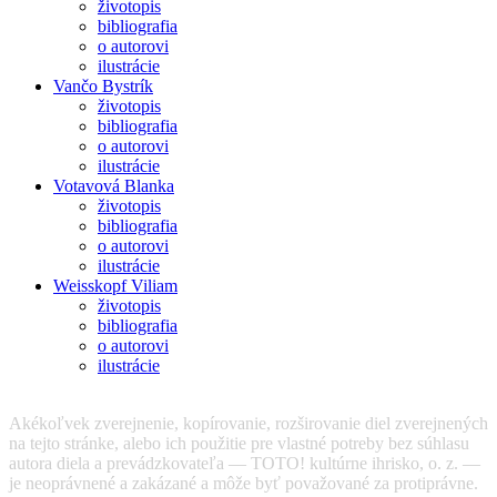
životopis
bibliografia
o autorovi
ilustrácie
Vančo Bystrík
životopis
bibliografia
o autorovi
ilustrácie
Votavová Blanka
životopis
bibliografia
o autorovi
ilustrácie
Weisskopf Viliam
životopis
bibliografia
o autorovi
ilustrácie
Akékoľvek zverejnenie, kopírovanie, rozširovanie diel zverejnených
na tejto stránke, alebo ich použitie pre vlastné potreby bez súhlasu
autora diela a prevádzkovateľa — TOTO! kultúrne ihrisko, o. z. —
je neoprávnené a zakázané a môže byť považované za protiprávne.