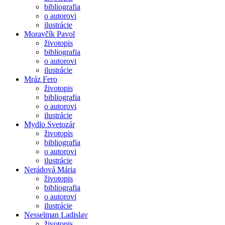
bibliografia
o autorovi
ilustrácie
Moravčík Pavol
životopis
bibliografia
o autorovi
ilustrácie
Mráz Fero
životopis
bibliografia
o autorovi
ilustrácie
Mydlo Svetozár
životopis
bibliografia
o autorovi
ilustrácie
Nerádová Mária
životopis
bibliografia
o autorovi
ilustrácie
Nesselman Ladislav
životopis