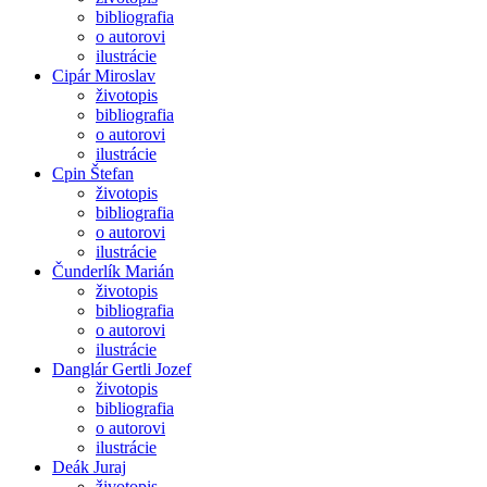
bibliografia
o autorovi
ilustrácie
Cipár Miroslav
životopis
bibliografia
o autorovi
ilustrácie
Cpin Štefan
životopis
bibliografia
o autorovi
ilustrácie
Čunderlík Marián
životopis
bibliografia
o autorovi
ilustrácie
Danglár Gertli Jozef
životopis
bibliografia
o autorovi
ilustrácie
Deák Juraj
životopis