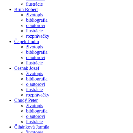
ilustrácie
Brun Robert
životopis
bibliografia
o autorovi
ilustrácie
rozprávačky
Čapek Jindra
životopis
bibliografia
o autorovi
ilustrácie
Cesnak Jozef
životopis
bibliografia
o autorovi
ilustrácie
rozprávačky
Chudý Peter
životopis
bibliografia
o autorovi
ilustrácie
Čihánková Jarmila
životopis