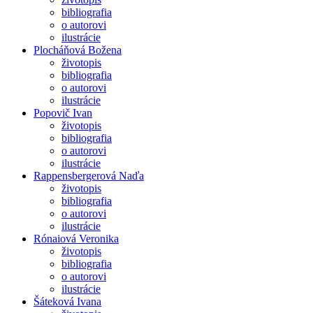
bibliografia
o autorovi
ilustrácie
Plocháňová Božena
životopis
bibliografia
o autorovi
ilustrácie
Popovič Ivan
životopis
bibliografia
o autorovi
ilustrácie
Rappensbergerová Naďa
životopis
bibliografia
o autorovi
ilustrácie
Rónaiová Veronika
životopis
bibliografia
o autorovi
ilustrácie
Šáteková Ivana