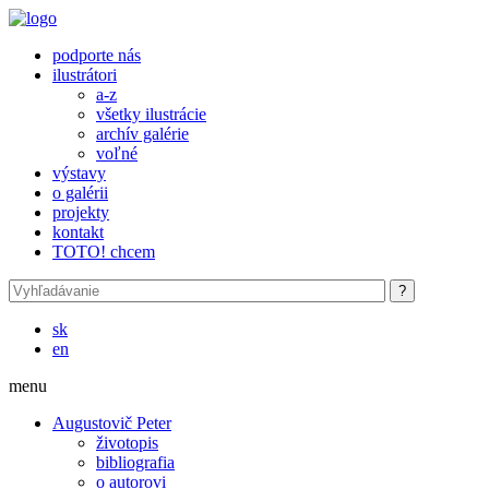
Skočiť na hlavný obsah
podporte nás
ilustrátori
a-z
všetky ilustrácie
archív galérie
voľné
výstavy
o galérii
projekty
kontakt
TOTO! chcem
sk
en
menu
Augustovič Peter
životopis
bibliografia
o autorovi