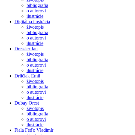
bibliografia
o autorovi
ilustrácie
Digitálna ilustrácia
životopis
bibliografia
o autorovi
ilustrácie
Dressler Ján
životopis
bibliografia
o autorovi
ilustrácie
Drličiak Emil
životopis
bibliografia
o autorovi
ilustrácie
Dubay Orest
životopis
bibliografia
o autorovi
ilustrácie
Fiala Feďo Vladimír