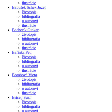
ilustrácie
Babušek Schek Jozef
životopis
bibliografia
o autorovi
ilustrácie
Bachorík Otokar
životopis
bibliografia
o autorovi
ilustrácie
Bařinka Petr
životopis
bibliografia
o autorovi
ilustrácie
Bombová Viera
životopis
bibliografia
o autorovi
ilustrácie
Bricelj Suzi
životopis
bibliografia
o autorovi