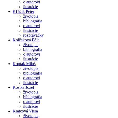
o autorovi
ilustrácie
Kľúčik Peter
životopis
bibliografia
o autorovi
ilustrácie
rozprávačky
Kolčáková Běla
životopis
bibliografia
o autorovi
ilustrácie
Kopták Miloš
životopis
bibliografia
o autorovi
ilustrácie
Kostka Jozef
životopis
bibliografia
o autorovi
ilustrácie
Kraicová Viera
životopis