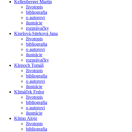
Kellenberger Martin
životopis
bibliografia
o autorovi
ilustrácie
rozprávačky
Kiselová-Siteková Jana
životopis
bibliografia
o autorovi
ilustrácie
rozprávačky
Klepoch Tomáš
životopis
bibliografia
o autorovi
ilustrácie
Klimáček Fedor
životopis
bibliografia
o autorovi
ilustrácie
Klimo Alojz
životopis
bibliografia