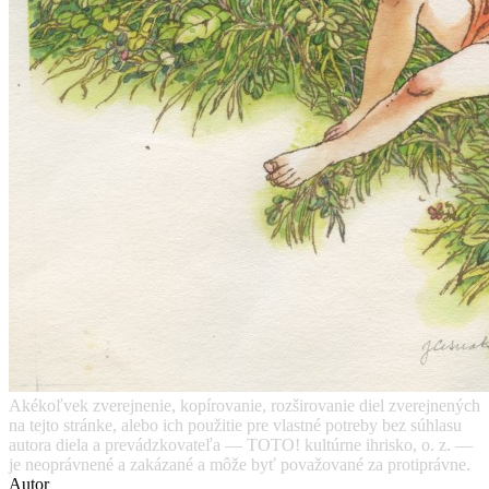
Akékoľvek zverejnenie, kopírovanie, rozširovanie diel zverejnených
na tejto stránke, alebo ich použitie pre vlastné potreby bez súhlasu
autora diela a prevádzkovateľa — TOTO! kultúrne ihrisko, o. z. —
je neoprávnené a zakázané a môže byť považované za protiprávne.
Autor