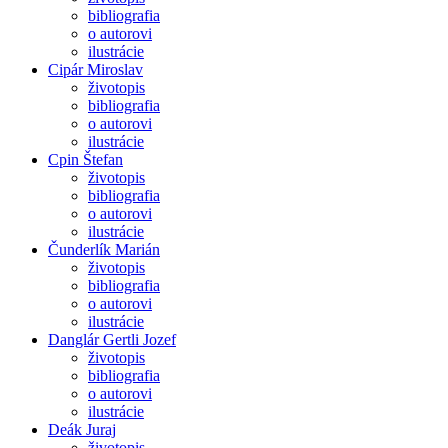
bibliografia
o autorovi
ilustrácie
Cipár Miroslav
životopis
bibliografia
o autorovi
ilustrácie
Cpin Štefan
životopis
bibliografia
o autorovi
ilustrácie
Čunderlík Marián
životopis
bibliografia
o autorovi
ilustrácie
Danglár Gertli Jozef
životopis
bibliografia
o autorovi
ilustrácie
Deák Juraj
životopis