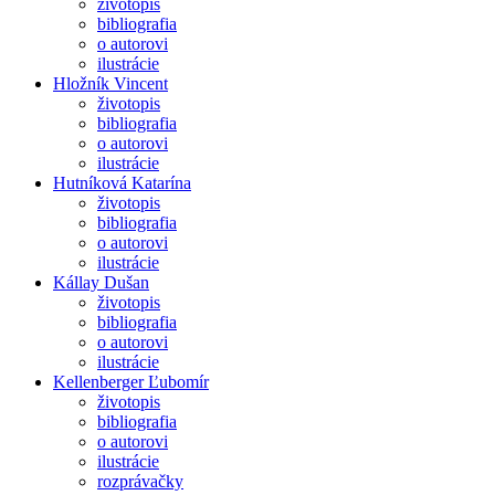
životopis
bibliografia
o autorovi
ilustrácie
Hložník Vincent
životopis
bibliografia
o autorovi
ilustrácie
Hutníková Katarína
životopis
bibliografia
o autorovi
ilustrácie
Kállay Dušan
životopis
bibliografia
o autorovi
ilustrácie
Kellenberger Ľubomír
životopis
bibliografia
o autorovi
ilustrácie
rozprávačky