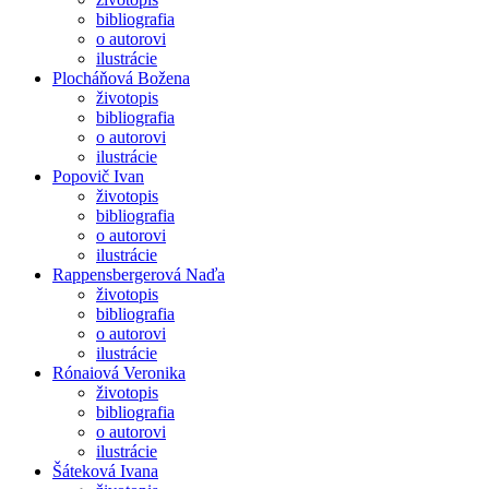
bibliografia
o autorovi
ilustrácie
Plocháňová Božena
životopis
bibliografia
o autorovi
ilustrácie
Popovič Ivan
životopis
bibliografia
o autorovi
ilustrácie
Rappensbergerová Naďa
životopis
bibliografia
o autorovi
ilustrácie
Rónaiová Veronika
životopis
bibliografia
o autorovi
ilustrácie
Šáteková Ivana