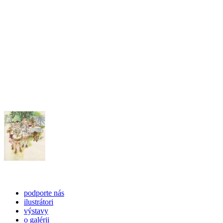
podporte nás
ilustrátori
výstavy
o galérii