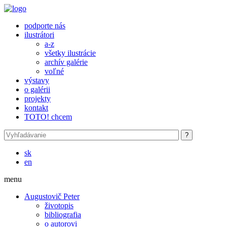
Skočiť na hlavný obsah
podporte nás
ilustrátori
a-z
všetky ilustrácie
archív galérie
voľné
výstavy
o galérii
projekty
kontakt
TOTO! chcem
sk
en
menu
Augustovič Peter
životopis
bibliografia
o autorovi