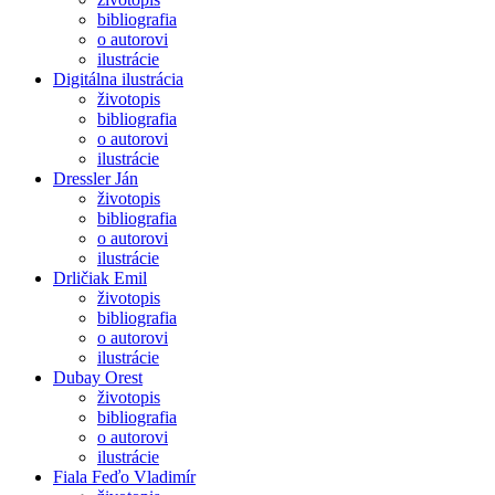
bibliografia
o autorovi
ilustrácie
Digitálna ilustrácia
životopis
bibliografia
o autorovi
ilustrácie
Dressler Ján
životopis
bibliografia
o autorovi
ilustrácie
Drličiak Emil
životopis
bibliografia
o autorovi
ilustrácie
Dubay Orest
životopis
bibliografia
o autorovi
ilustrácie
Fiala Feďo Vladimír