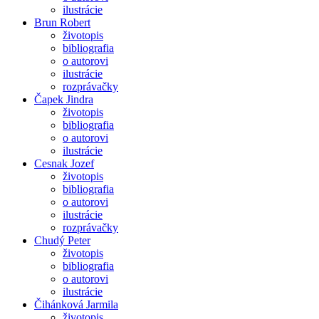
ilustrácie
Brun Robert
životopis
bibliografia
o autorovi
ilustrácie
rozprávačky
Čapek Jindra
životopis
bibliografia
o autorovi
ilustrácie
Cesnak Jozef
životopis
bibliografia
o autorovi
ilustrácie
rozprávačky
Chudý Peter
životopis
bibliografia
o autorovi
ilustrácie
Čihánková Jarmila
životopis