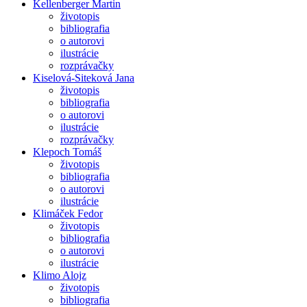
Kellenberger Martin
životopis
bibliografia
o autorovi
ilustrácie
rozprávačky
Kiselová-Siteková Jana
životopis
bibliografia
o autorovi
ilustrácie
rozprávačky
Klepoch Tomáš
životopis
bibliografia
o autorovi
ilustrácie
Klimáček Fedor
životopis
bibliografia
o autorovi
ilustrácie
Klimo Alojz
životopis
bibliografia