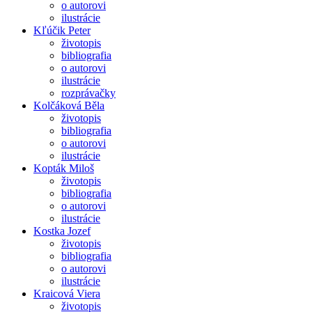
o autorovi
ilustrácie
Kľúčik Peter
životopis
bibliografia
o autorovi
ilustrácie
rozprávačky
Kolčáková Běla
životopis
bibliografia
o autorovi
ilustrácie
Kopták Miloš
životopis
bibliografia
o autorovi
ilustrácie
Kostka Jozef
životopis
bibliografia
o autorovi
ilustrácie
Kraicová Viera
životopis