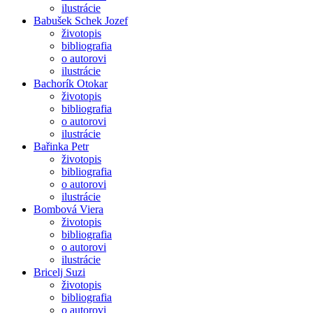
ilustrácie
Babušek Schek Jozef
životopis
bibliografia
o autorovi
ilustrácie
Bachorík Otokar
životopis
bibliografia
o autorovi
ilustrácie
Bařinka Petr
životopis
bibliografia
o autorovi
ilustrácie
Bombová Viera
životopis
bibliografia
o autorovi
ilustrácie
Bricelj Suzi
životopis
bibliografia
o autorovi