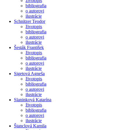
životopis
bibliografia
o autorovi
ilustrácie
Schnitzer Teodor
životopis
bibliografia
o autorovi
ilustrácie
Šesták František
životopis
bibliografia
o autorovi
ilustrácie
Sigetová Agneša
životopis
bibliografia
o autorovi
ilustrácie
Slaninková Katarína
životopis
bibliografia
o autorovi
ilustrácie
Štanclová Kamila