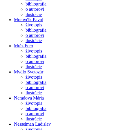
bibliografia
o autorovi
ilustrácie
Moravčík Pavol
životopis
bibliografia
o autorovi
ilustrácie
Mráz Fero
životopis
bibliografia
o autorovi
ilustrácie
Mydlo Svetozár
životopis
bibliografia
o autorovi
ilustrácie
Nerádová Mária
životopis
bibliografia
o autorovi
ilustrácie
Nesselman Ladislav
životopis