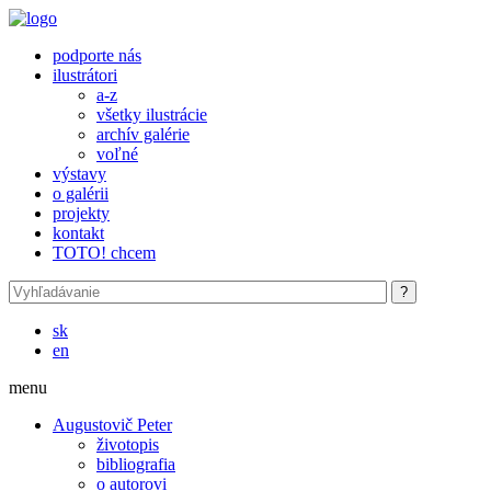
Skočiť na hlavný obsah
podporte nás
ilustrátori
a-z
všetky ilustrácie
archív galérie
voľné
výstavy
o galérii
projekty
kontakt
TOTO! chcem
sk
en
menu
Augustovič Peter
životopis
bibliografia
o autorovi