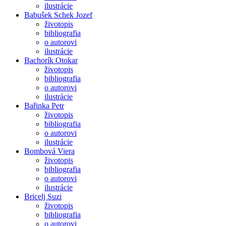
ilustrácie
Babušek Schek Jozef
životopis
bibliografia
o autorovi
ilustrácie
Bachorík Otokar
životopis
bibliografia
o autorovi
ilustrácie
Bařinka Petr
životopis
bibliografia
o autorovi
ilustrácie
Bombová Viera
životopis
bibliografia
o autorovi
ilustrácie
Bricelj Suzi
životopis
bibliografia
o autorovi