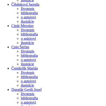
ilustrácie
Čihánková Jarmila
životopis
bibliografia
o autorovi
ilustrácie
Cipár Miroslav
životopis
bibliografia
o autorovi
ilustrácie
Cpin Štefan
životopis
bibliografia
o autorovi
ilustrácie
Čunderlík Marián
životopis
bibliografia
o autorovi
ilustrácie
Danglár Gertli Jozef
životopis
bibliografia
o autorovi