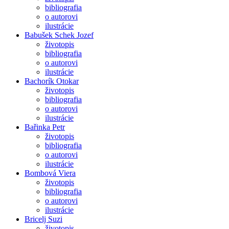
bibliografia
o autorovi
ilustrácie
Babušek Schek Jozef
životopis
bibliografia
o autorovi
ilustrácie
Bachorík Otokar
životopis
bibliografia
o autorovi
ilustrácie
Bařinka Petr
životopis
bibliografia
o autorovi
ilustrácie
Bombová Viera
životopis
bibliografia
o autorovi
ilustrácie
Bricelj Suzi
životopis