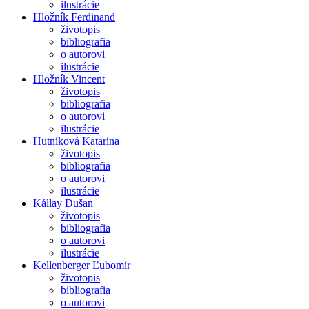
ilustrácie
Hložník Ferdinand
životopis
bibliografia
o autorovi
ilustrácie
Hložník Vincent
životopis
bibliografia
o autorovi
ilustrácie
Hutníková Katarína
životopis
bibliografia
o autorovi
ilustrácie
Kállay Dušan
životopis
bibliografia
o autorovi
ilustrácie
Kellenberger Ľubomír
životopis
bibliografia
o autorovi