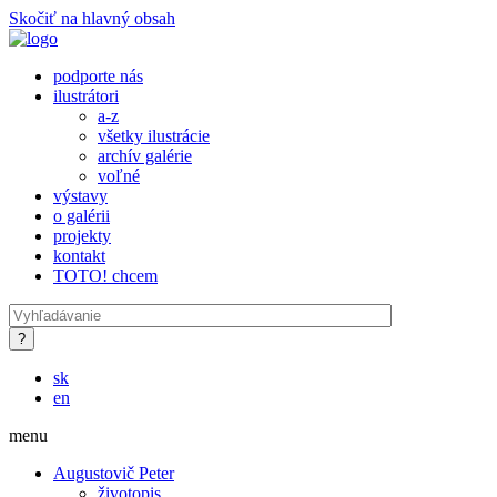
Skočiť na hlavný obsah
podporte nás
ilustrátori
a-z
všetky ilustrácie
archív galérie
voľné
výstavy
o galérii
projekty
kontakt
TOTO! chcem
sk
en
menu
Augustovič Peter
životopis