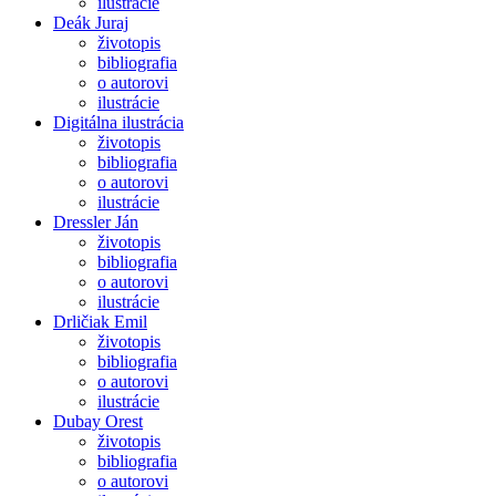
ilustrácie
Deák Juraj
životopis
bibliografia
o autorovi
ilustrácie
Digitálna ilustrácia
životopis
bibliografia
o autorovi
ilustrácie
Dressler Ján
životopis
bibliografia
o autorovi
ilustrácie
Drličiak Emil
životopis
bibliografia
o autorovi
ilustrácie
Dubay Orest
životopis
bibliografia
o autorovi