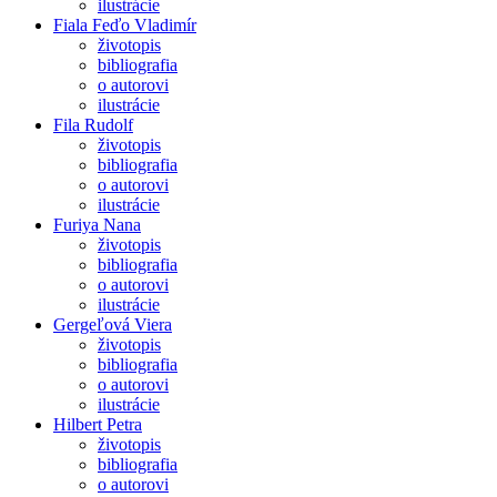
ilustrácie
Fiala Feďo Vladimír
životopis
bibliografia
o autorovi
ilustrácie
Fila Rudolf
životopis
bibliografia
o autorovi
ilustrácie
Furiya Nana
životopis
bibliografia
o autorovi
ilustrácie
Gergeľová Viera
životopis
bibliografia
o autorovi
ilustrácie
Hilbert Petra
životopis
bibliografia
o autorovi