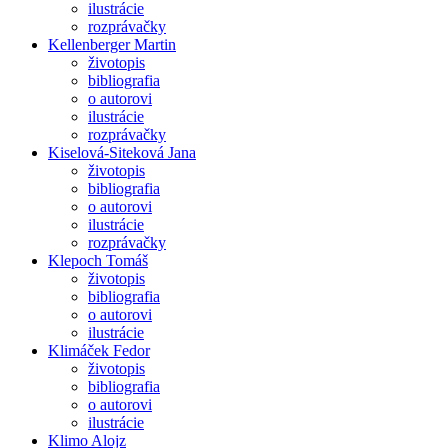
ilustrácie
rozprávačky
Kellenberger Martin
životopis
bibliografia
o autorovi
ilustrácie
rozprávačky
Kiselová-Siteková Jana
životopis
bibliografia
o autorovi
ilustrácie
rozprávačky
Klepoch Tomáš
životopis
bibliografia
o autorovi
ilustrácie
Klimáček Fedor
životopis
bibliografia
o autorovi
ilustrácie
Klimo Alojz