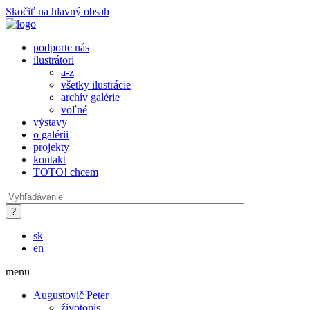
Skočiť na hlavný obsah
podporte nás
ilustrátori
a-z
všetky ilustrácie
archív galérie
voľné
výstavy
o galérii
projekty
kontakt
TOTO! chcem
sk
en
menu
Augustovič Peter
životopis