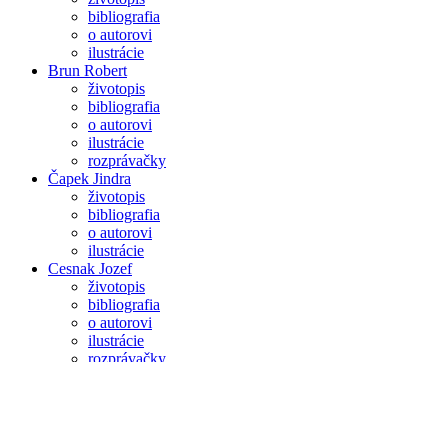
bibliografia
o autorovi
ilustrácie
Brun Robert
životopis
bibliografia
o autorovi
ilustrácie
rozprávačky
Čapek Jindra
životopis
bibliografia
o autorovi
ilustrácie
Cesnak Jozef
životopis
bibliografia
o autorovi
ilustrácie
rozprávačky
Chudý Peter
životopis
bibliografia
o autorovi