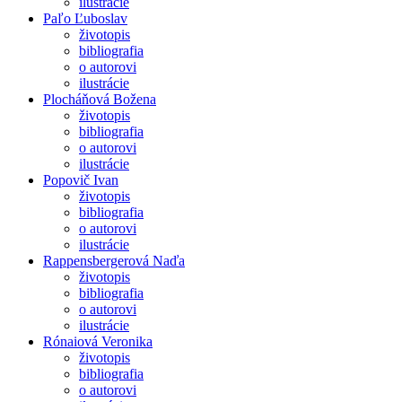
ilustrácie
Paľo Ľuboslav
životopis
bibliografia
o autorovi
ilustrácie
Plocháňová Božena
životopis
bibliografia
o autorovi
ilustrácie
Popovič Ivan
životopis
bibliografia
o autorovi
ilustrácie
Rappensbergerová Naďa
životopis
bibliografia
o autorovi
ilustrácie
Rónaiová Veronika
životopis
bibliografia
o autorovi