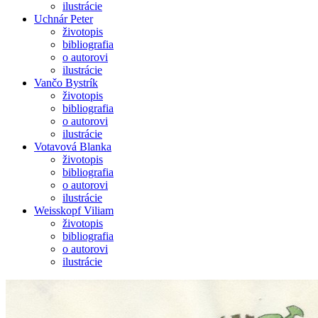
ilustrácie
Uchnár Peter
životopis
bibliografia
o autorovi
ilustrácie
Vančo Bystrík
životopis
bibliografia
o autorovi
ilustrácie
Votavová Blanka
životopis
bibliografia
o autorovi
ilustrácie
Weisskopf Viliam
životopis
bibliografia
o autorovi
ilustrácie