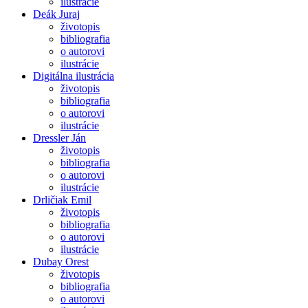
ilustrácie
Deák Juraj
životopis
bibliografia
o autorovi
ilustrácie
Digitálna ilustrácia
životopis
bibliografia
o autorovi
ilustrácie
Dressler Ján
životopis
bibliografia
o autorovi
ilustrácie
Drličiak Emil
životopis
bibliografia
o autorovi
ilustrácie
Dubay Orest
životopis
bibliografia
o autorovi