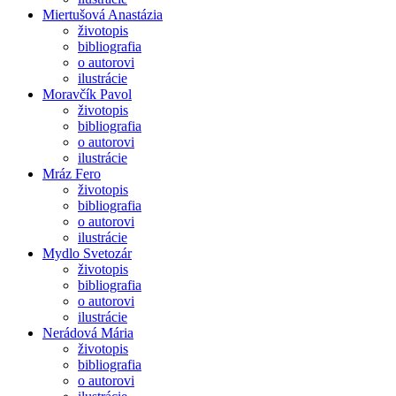
Miertušová Anastázia
životopis
bibliografia
o autorovi
ilustrácie
Moravčík Pavol
životopis
bibliografia
o autorovi
ilustrácie
Mráz Fero
životopis
bibliografia
o autorovi
ilustrácie
Mydlo Svetozár
životopis
bibliografia
o autorovi
ilustrácie
Nerádová Mária
životopis
bibliografia
o autorovi