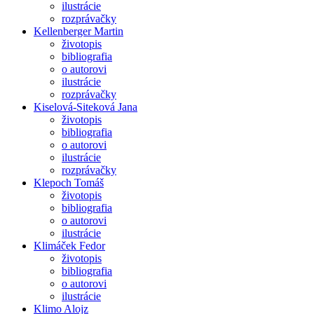
ilustrácie
rozprávačky
Kellenberger Martin
životopis
bibliografia
o autorovi
ilustrácie
rozprávačky
Kiselová-Siteková Jana
životopis
bibliografia
o autorovi
ilustrácie
rozprávačky
Klepoch Tomáš
životopis
bibliografia
o autorovi
ilustrácie
Klimáček Fedor
životopis
bibliografia
o autorovi
ilustrácie
Klimo Alojz