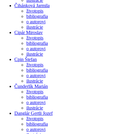
ilustrácie
Čihánková Jarmila
životopis
bibliografia
o autorovi
ilustrácie
Cipár Miroslav
životopis
bibliografia
o autorovi
ilustrácie
Cpin Štefan
životopis
bibliografia
o autorovi
ilustrácie
Čunderlík Marián
životopis
bibliografia
o autorovi
ilustrácie
Danglár Gertli Jozef
životopis
bibliografia
o autorovi