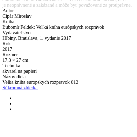
je neoprávnené a zakázané a môže byť považované za protiprávne.
Autor
Cipár Miroslav
Kniha
Ľubomír Feldek: Veľká kniha európskych rozprávok
Vydavateľstvo
Hlbiny, Bratislava, 1. vydanie 2017
Rok
2017
Rozmer
17,3 × 27 cm
Technika
akvarel na papieri
Názov diela
Velka kniha europskych rozpravok 012
Súkromná zbierka