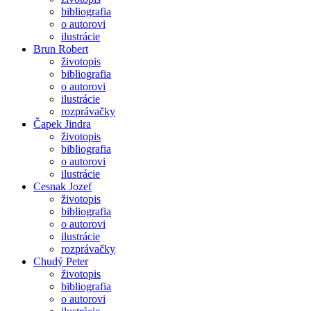
bibliografia
o autorovi
ilustrácie
Brun Robert
životopis
bibliografia
o autorovi
ilustrácie
rozprávačky
Čapek Jindra
životopis
bibliografia
o autorovi
ilustrácie
Cesnak Jozef
životopis
bibliografia
o autorovi
ilustrácie
rozprávačky
Chudý Peter
životopis
bibliografia
o autorovi