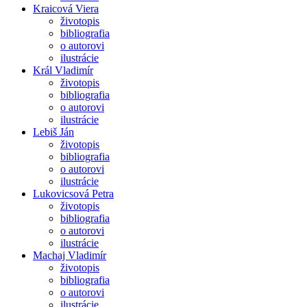
Kraicová Viera
životopis
bibliografia
o autorovi
ilustrácie
Král Vladimír
životopis
bibliografia
o autorovi
ilustrácie
Lebiš Ján
životopis
bibliografia
o autorovi
ilustrácie
Lukovicsová Petra
životopis
bibliografia
o autorovi
ilustrácie
Machaj Vladimír
životopis
bibliografia
o autorovi
ilustrácie