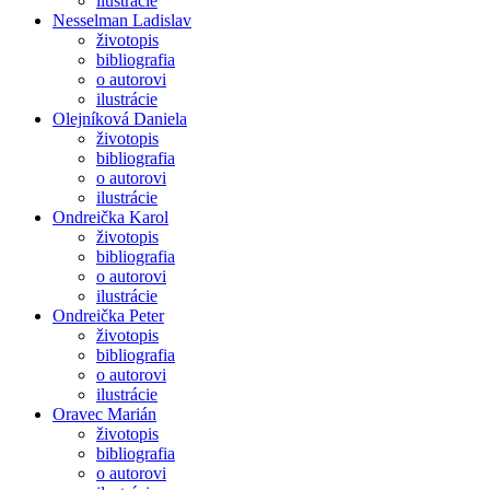
ilustrácie
Nesselman Ladislav
životopis
bibliografia
o autorovi
ilustrácie
Olejníková Daniela
životopis
bibliografia
o autorovi
ilustrácie
Ondreička Karol
životopis
bibliografia
o autorovi
ilustrácie
Ondreička Peter
životopis
bibliografia
o autorovi
ilustrácie
Oravec Marián
životopis
bibliografia
o autorovi