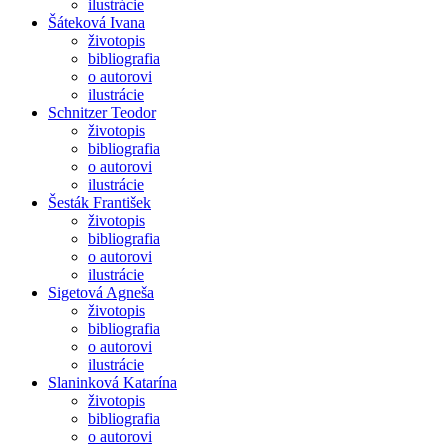
ilustrácie
Šáteková Ivana
životopis
bibliografia
o autorovi
ilustrácie
Schnitzer Teodor
životopis
bibliografia
o autorovi
ilustrácie
Šesták František
životopis
bibliografia
o autorovi
ilustrácie
Sigetová Agneša
životopis
bibliografia
o autorovi
ilustrácie
Slaninková Katarína
životopis
bibliografia
o autorovi