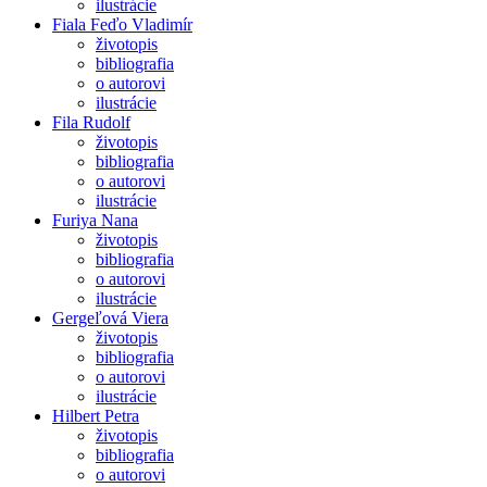
ilustrácie
Fiala Feďo Vladimír
životopis
bibliografia
o autorovi
ilustrácie
Fila Rudolf
životopis
bibliografia
o autorovi
ilustrácie
Furiya Nana
životopis
bibliografia
o autorovi
ilustrácie
Gergeľová Viera
životopis
bibliografia
o autorovi
ilustrácie
Hilbert Petra
životopis
bibliografia
o autorovi