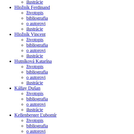
ilustrácie
Hložník Ferdinand
životopis
bibliografia
o autorovi
ilustrácie
Hložník Vincent
životopis
bibliografia
o autorovi
ilustrácie
Hutníková Katarína
životopis
bibliografia
o autorovi
ilustrácie
Kállay Dušan
životopis
bibliografia
o autorovi
ilustrácie
Kellenberger Ľubomír
životopis
bibliografia
o autorovi