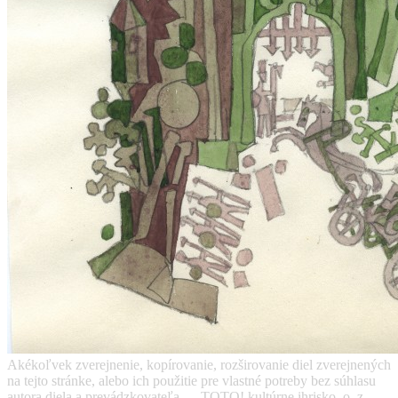
Akékoľvek zverejnenie, kopírovanie, rozširovanie diel zverejnených
na tejto stránke, alebo ich použitie pre vlastné potreby bez súhlasu
autora diela a prevádzkovateľa — TOTO! kultúrne ihrisko, o. z. —