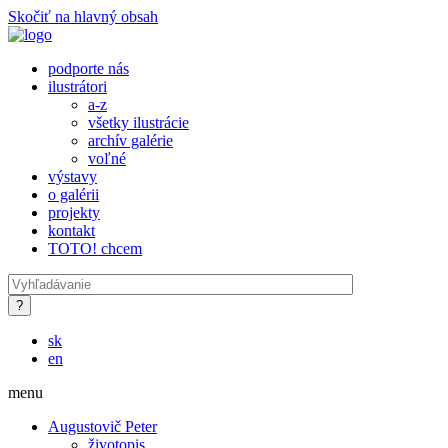
Skočiť na hlavný obsah
podporte nás
ilustrátori
a-z
všetky ilustrácie
archív galérie
voľné
výstavy
o galérii
projekty
kontakt
TOTO! chcem
sk
en
menu
Augustovič Peter
životopis