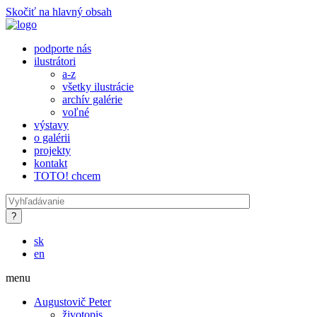
Skočiť na hlavný obsah
podporte nás
ilustrátori
a-z
všetky ilustrácie
archív galérie
voľné
výstavy
o galérii
projekty
kontakt
TOTO! chcem
sk
en
menu
Augustovič Peter
životopis