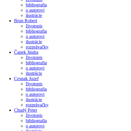
bibliografia
o autorovi
ilustrácie
Brun Robert
životopis
bibliografia
o autorovi
ilustrácie
rozprávačky
Čapek Jindra
životopis
bibliografia
o autorovi
ilustrácie
Cesnak Jozef
životopis
bibliografia
o autorovi
ilustrácie
rozprávačky
Chudý Peter
životopis
bibliografia
o autorovi