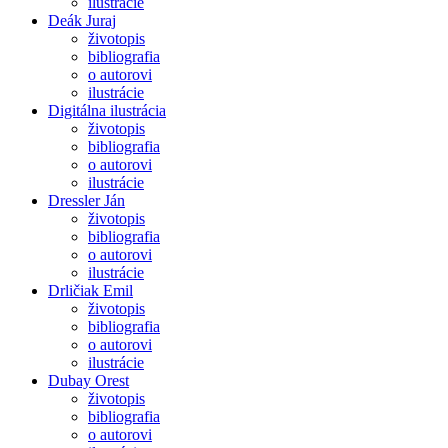
ilustrácie
Deák Juraj
životopis
bibliografia
o autorovi
ilustrácie
Digitálna ilustrácia
životopis
bibliografia
o autorovi
ilustrácie
Dressler Ján
životopis
bibliografia
o autorovi
ilustrácie
Drličiak Emil
životopis
bibliografia
o autorovi
ilustrácie
Dubay Orest
životopis
bibliografia
o autorovi