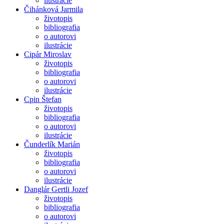
ilustrácie
Čihánková Jarmila
životopis
bibliografia
o autorovi
ilustrácie
Cipár Miroslav
životopis
bibliografia
o autorovi
ilustrácie
Cpin Štefan
životopis
bibliografia
o autorovi
ilustrácie
Čunderlík Marián
životopis
bibliografia
o autorovi
ilustrácie
Danglár Gertli Jozef
životopis
bibliografia
o autorovi