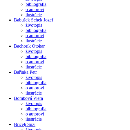
bibliografia
o autorovi
ilustrácie
Babušek Schek Jozef
životopis
bibliografia
o autorovi
ilustrácie
Bachorík Otokar
životopis
bibliografia
o autorovi
ilustrácie
Bařinka Petr
životopis
bibliografia
o autorovi
ilustrácie
Bombová Viera
životopis
bibliografia
o autorovi
ilustrácie
Bricelj Suzi
životopis