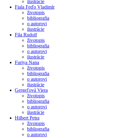
ilustrácie
Fiala Feďo Vladimír
životopis
bibliografia
o autorovi
ilustrácie
Fila Rudolf
životopis
bibliografia
o autorovi
ilustrácie
Furiya Nana
životopis
bibliografia
o autorovi
ilustrácie
Gergeľová Viera
životopis
bibliografia
o autorovi
ilustrácie
Hilbert Petra
životopis
bibliografia
o autorovi