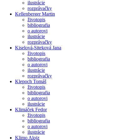
ilustrácie
rozprávačky
Kellenberger Martin
životopis
bibliografia
o autorovi
ilustrácie
rozprávačky
Kiselová-Siteková Jana
životopis
bibliografia
o autorovi
ilustrácie
rozprávačky
Klepoch Tomáš
životopis
bibliografia
o autorovi
ilustrácie
Klimáček Fedor
životopis
bibliografia
o autorovi
ilustrácie
Klimo Alojz