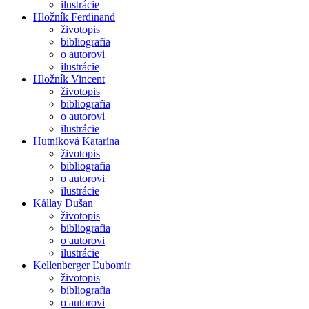
ilustrácie
Hložník Ferdinand
životopis
bibliografia
o autorovi
ilustrácie
Hložník Vincent
životopis
bibliografia
o autorovi
ilustrácie
Hutníková Katarína
životopis
bibliografia
o autorovi
ilustrácie
Kállay Dušan
životopis
bibliografia
o autorovi
ilustrácie
Kellenberger Ľubomír
životopis
bibliografia
o autorovi