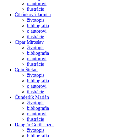
o autorovi
ilustrácie
Čihánková Jarmila
životopis
bibliografia
o autorovi
ilustrácie
Cipár Miroslav
životopis
bibliografia
o autorovi
ilustrácie
Cpin Štefan
životopis
bibliografia
o autorovi
ilustrácie
Čunderlík Marián
životopis
bibliografia
o autorovi
ilustrácie
Danglár Gertli Jozef
životopis
bibliografia