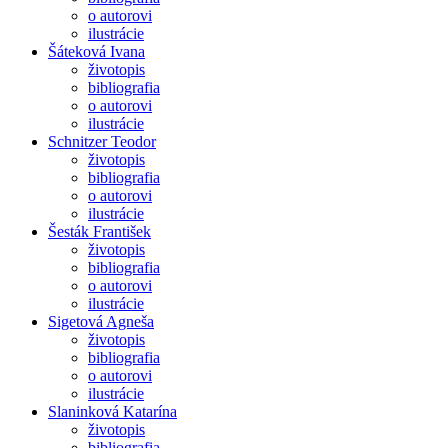
o autorovi
ilustrácie
Šáteková Ivana
životopis
bibliografia
o autorovi
ilustrácie
Schnitzer Teodor
životopis
bibliografia
o autorovi
ilustrácie
Šesták František
životopis
bibliografia
o autorovi
ilustrácie
Sigetová Agneša
životopis
bibliografia
o autorovi
ilustrácie
Slaninková Katarína
životopis
bibliografia