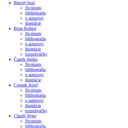
Bricelj Suzi
životopis
bibliografia
o autorovi
ilustrácie
Brun Robert
životopis
bibliografia
o autorovi
ilustrácie
rozprávačky
Čapek Jindra
životopis
bibliografia
o autorovi
ilustrácie
Cesnak Jozef
životopis
bibliografia
o autorovi
ilustrácie
rozprávačky
Chudý Peter
životopis
bibliografia