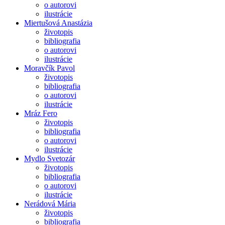
o autorovi
ilustrácie
Miertušová Anastázia
životopis
bibliografia
o autorovi
ilustrácie
Moravčík Pavol
životopis
bibliografia
o autorovi
ilustrácie
Mráz Fero
životopis
bibliografia
o autorovi
ilustrácie
Mydlo Svetozár
životopis
bibliografia
o autorovi
ilustrácie
Nerádová Mária
životopis
bibliografia