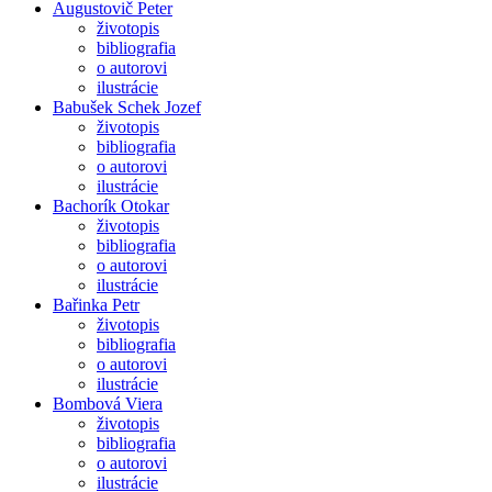
Augustovič Peter
životopis
bibliografia
o autorovi
ilustrácie
Babušek Schek Jozef
životopis
bibliografia
o autorovi
ilustrácie
Bachorík Otokar
životopis
bibliografia
o autorovi
ilustrácie
Bařinka Petr
životopis
bibliografia
o autorovi
ilustrácie
Bombová Viera
životopis
bibliografia
o autorovi
ilustrácie