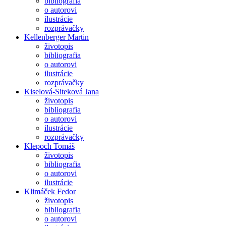
bibliografia
o autorovi
ilustrácie
rozprávačky
Kellenberger Martin
životopis
bibliografia
o autorovi
ilustrácie
rozprávačky
Kiselová-Siteková Jana
životopis
bibliografia
o autorovi
ilustrácie
rozprávačky
Klepoch Tomáš
životopis
bibliografia
o autorovi
ilustrácie
Klimáček Fedor
životopis
bibliografia
o autorovi