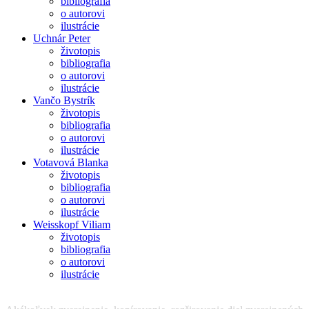
bibliografia
o autorovi
ilustrácie
Uchnár Peter
životopis
bibliografia
o autorovi
ilustrácie
Vančo Bystrík
životopis
bibliografia
o autorovi
ilustrácie
Votavová Blanka
životopis
bibliografia
o autorovi
ilustrácie
Weisskopf Viliam
životopis
bibliografia
o autorovi
ilustrácie