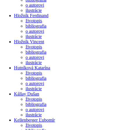
o autorovi
ilustrácie
Hložník Ferdinand
životopis
bibliografia
o autorovi
ilustrácie
Hložník Vincent
životopis
bibliografia
o autorovi
ilustrácie
Hutníková Katarína
životopis
bibliografia
o autorovi
ilustrácie
Kállay Dušan
životopis
bibliografia
o autorovi
ilustrácie
Kellenberger Ľubomír
životopis