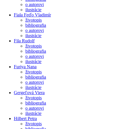
o autorovi
ilustrácie
Fiala Feďo Vladimír
životopis
bibliografia
o autorovi
ilustrácie
Fila Rudolf
životopis
bibliografia
o autorovi
ilustrácie
Furiya Nana
životopis
bibliografia
o autorovi
ilustrácie
Gergeľová Viera
životopis
bibliografia
o autorovi
ilustrácie
Hilbert Petra
životopis
bibliografia