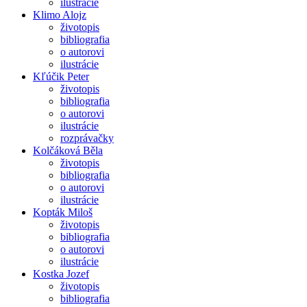
ilustrácie
Klimo Alojz
životopis
bibliografia
o autorovi
ilustrácie
Kľúčik Peter
životopis
bibliografia
o autorovi
ilustrácie
rozprávačky
Kolčáková Běla
životopis
bibliografia
o autorovi
ilustrácie
Kopták Miloš
životopis
bibliografia
o autorovi
ilustrácie
Kostka Jozef
životopis
bibliografia