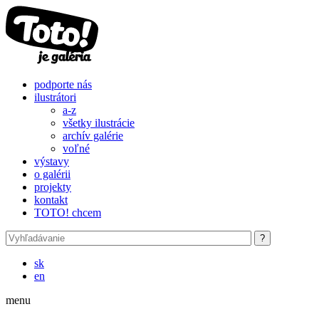
Skočiť na hlavný obsah
podporte nás
ilustrátori
a-z
všetky ilustrácie
archív galérie
voľné
výstavy
o galérii
projekty
kontakt
TOTO! chcem
sk
en
menu