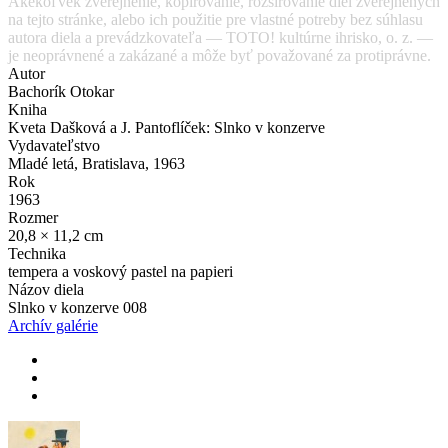
Akékoľvek zverejnenie, kopírovanie, rozširovanie diel zverejnených
na tejto stránke, alebo ich použitie pre vlastné potreby bez súhlasu
autora diela a prevádzkovateľa — TOTO! kultúrne ihrisko, o. z. —
je neoprávnené a zakázané a môže byť považované za protiprávne.
Autor
Bachorík Otokar
Kniha
Kveta Dašková a J. Pantoflíček: Slnko v konzerve
Vydavateľstvo
Mladé letá, Bratislava, 1963
Rok
1963
Rozmer
20,8 × 11,2 cm
Technika
tempera a voskový pastel na papieri
Názov diela
Slnko v konzerve 008
Archív galérie