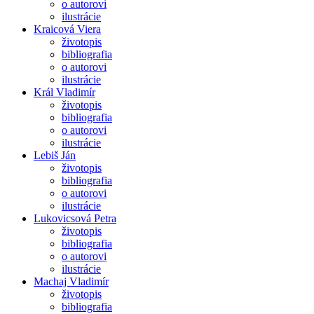
o autorovi
ilustrácie
Kraicová Viera
životopis
bibliografia
o autorovi
ilustrácie
Král Vladimír
životopis
bibliografia
o autorovi
ilustrácie
Lebiš Ján
životopis
bibliografia
o autorovi
ilustrácie
Lukovicsová Petra
životopis
bibliografia
o autorovi
ilustrácie
Machaj Vladimír
životopis
bibliografia