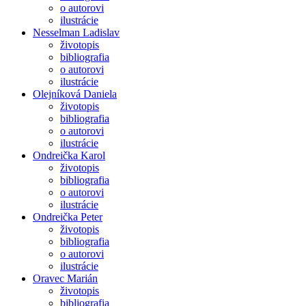
o autorovi
ilustrácie
Nesselman Ladislav
životopis
bibliografia
o autorovi
ilustrácie
Olejníková Daniela
životopis
bibliografia
o autorovi
ilustrácie
Ondreička Karol
životopis
bibliografia
o autorovi
ilustrácie
Ondreička Peter
životopis
bibliografia
o autorovi
ilustrácie
Oravec Marián
životopis
bibliografia