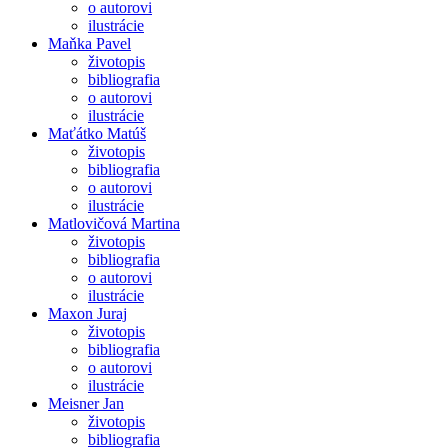
o autorovi
ilustrácie
Maňka Pavel
životopis
bibliografia
o autorovi
ilustrácie
Maťátko Matúš
životopis
bibliografia
o autorovi
ilustrácie
Matlovičová Martina
životopis
bibliografia
o autorovi
ilustrácie
Maxon Juraj
životopis
bibliografia
o autorovi
ilustrácie
Meisner Jan
životopis
bibliografia