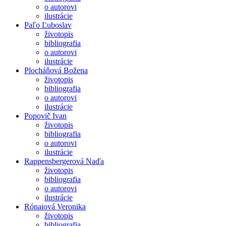
o autorovi
ilustrácie
Paľo Ľuboslav
životopis
bibliografia
o autorovi
ilustrácie
Plocháňová Božena
životopis
bibliografia
o autorovi
ilustrácie
Popovič Ivan
životopis
bibliografia
o autorovi
ilustrácie
Rappensbergerová Naďa
životopis
bibliografia
o autorovi
ilustrácie
Rónaiová Veronika
životopis
bibliografia