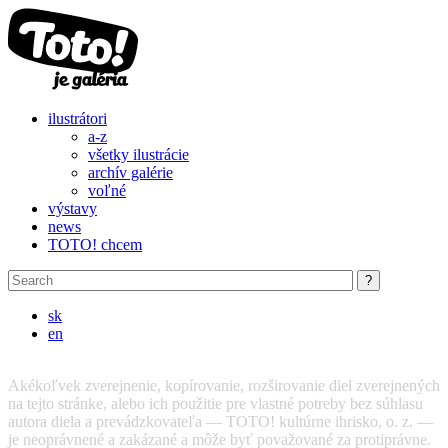
Skip to main content
ilustrátori
a-z
všetky ilustrácie
archív galérie
voľné
výstavy
news
TOTO! chcem
sk
en
Akékoľvek zverejnenie, kopírovanie, rozširovanie diel zverejnených
na tejto stránke, alebo ich použitie pre vlastné potreby bez súhlasu
autora diela a prevádzkovateľa — TOTO! kultúrne ihrisko, o. z. —
je neoprávnené a zakázané a môže byť považované za protiprávne.