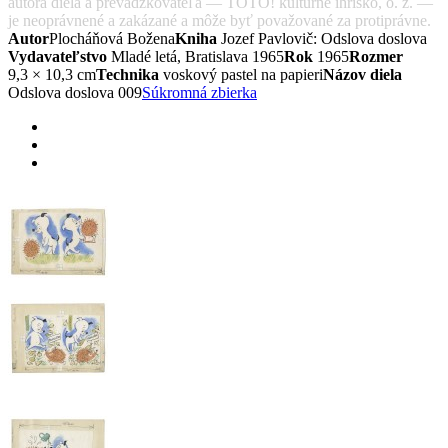
autora diela a prevádzkovateľa — TOTO! kultúrne ihrisko, o. z. —
je neoprávnené a zakázané a môže byť považované za protiprávne.
Autor
Plocháňová Božena
Kniha
Jozef Pavlovič: Odslova doslova
Vydavateľstvo
Mladé letá, Bratislava 1965
Rok
1965
Rozmer
9,3 × 10,3 cm
Technika
voskový pastel na papieri
Názov diela
Odslova doslova 009
Súkromná zbierka