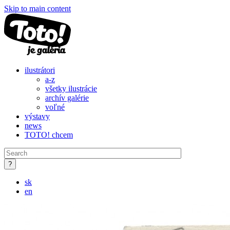
Skip to main content
ilustrátori
a-z
všetky ilustrácie
archív galérie
voľné
výstavy
news
TOTO! chcem
sk
en