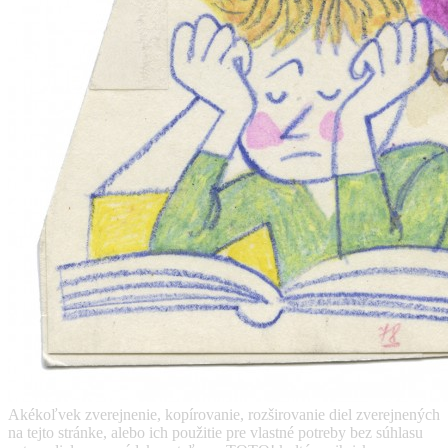
Akékoľvek zverejnenie, kopírovanie, rozširovanie diel zverejnených
na tejto stránke, alebo ich použitie pre vlastné potreby bez súhlasu